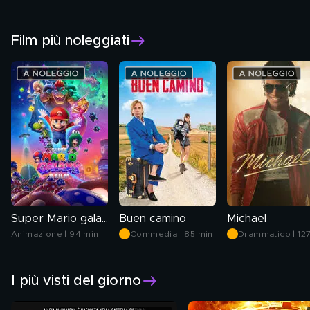
serata
serata
serata
Film più noleggiati
Super Mario galaxy: il film
Buen camino
Michael
Animazione | 94 min
Commedia | 85 min
Drammatico | 12
min
I più visti del giorno