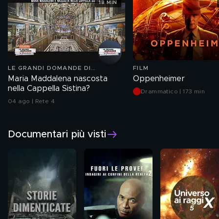
18 MIN
LE GRANDI DOMANDE DI
FILM
FREEDOM
Maria Maddalena nascosta
Oppenheimer
nella Cappella Sistina?
Drammatico | 173 min
04 ago | Rete 4
Documentari più visti