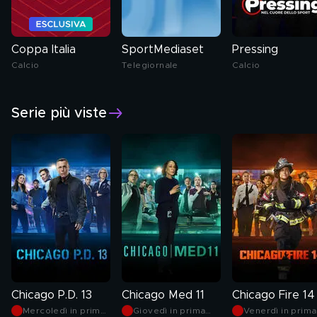
Coppa Italia
SportMediaset
Pressing
Calcio
Telegiornale
Calcio
Serie più viste
Chicago P.D. 13
Chicago Med 11
Chicago Fire 14
Mercoledì in prima
Giovedì in prima
Venerdì in prima