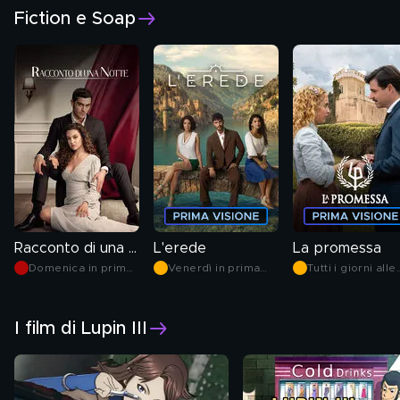
Fiction e Soap
Racconto di una notte
L'erede
La promessa
Domenica in prima
Venerdì in prima
Tutti i giorni alle
serata
serata
19.30
I film di Lupin III