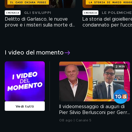
GLI SVILUPPI
LE POLEMICHE
CRONACA
CRONACA
Delitto di Garlasco, le nuove
La storia del gioiellier
prove e i misteri sulla morte di
condannato per l'ucci
Chiara Poggi
suoi rapinatori
I video del momento
2 MIN
Il videomessaggio di auguri di
Vedi tutti
Pier Silvio Berlusconi per Gerry
Scotti
08 ago | Canale 5