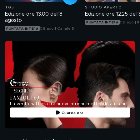
TG5
STUDIO APERTO
Edizione ore 13.00 dell'8
Edizione ore 12.25 dell
agosto
08 ago | It
PUNTATA INTERA
08 ago | Canale 5
PUNTATA INTERA
La verità riaffiora tra nuovi intrighi, mettendo a rischio
legami, amore e giustizia.
Guarda ora