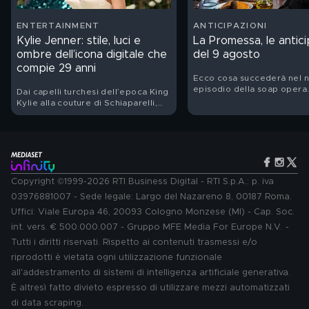
ENTERTAINMENT
ANTICIPAZIONI
Kylie Jenner: stile, luci e
La Promessa, le antici
ombre dell’icona digitale che
del 9 agosto
compie 29 anni
Ecco cosa succederà nel 
episodio della soap opera
Dai capelli turchesi dell’epoca King
spagnola
Kylie alla couture di Schiaparelli,
dai Lip Kit diventati un fenomeno
globale al nuovo corso del
suo brand Khy: Kylie
Jenner festeggia il suo
compleanno. Ritratto di una star
che ha trasformato la propria
immagine in un linguaggio,
Copyright ©1999-2026 RTI Business Digital - RTI S.p.A.: p. iva
un’impresa e un territorio di
03976881007 - Sede legale: Largo del Nazareno 8, 00187 Roma.
contraddizioni
Uffici: Viale Europa 46, 20093 Cologno Monzese (MI) - Cap. Soc.
int. vers. € 500.000.007 - Gruppo MFE Media For Europe N.V. -
Tutti i diritti riservati. Rispetto ai contenuti trasmessi e/o
riprodotti è vietata ogni utilizzazione funzionale
all'addestramento di sistemi di intelligenza artificiale generativa.
È altresì fatto divieto espresso di utilizzare mezzi automatizzati
di data scraping.