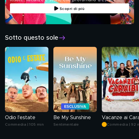
Risate, vacanze e storie che profumano d'estate:
scopri la collection
Scopri di più
Sotto questo sole
Odio l'estate
Be My Sunshine
Commedia | 105 min
Sentimentale
Commedia | 92 