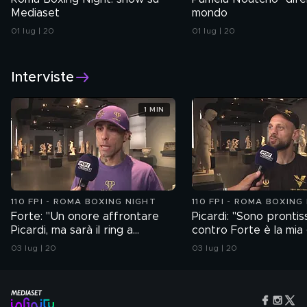
Mediaset
mondo
01 lug | 20
01 lug | 20
Interviste
1 MIN
110 FPI - ROMA BOXING NIGHT
110 FPI - ROMA BOXING
Forte: "Un onore affrontare
Picardi: "Sono prontis
Picardi, ma sarà il ring a
contro Forte è la mia
parlare"
occasione"
03 lug | 20
03 lug | 20