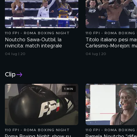
110 FPI - ROMA BOXING NIGHT
110 FPI - ROMA BOXING
Noutcho Sawa-Outbil, la
Titolo italiano pesi ma
rivincita: match integrale
Carlesimo-Morejon: m
integrale
04 lug | 20
04 lug | 20
Clip
1 MIN
110 FPI - ROMA BOXING NIGHT
110 FPI - ROMA BOXING
Roma Boxing Night: show su
Pamela Noutcho "difen