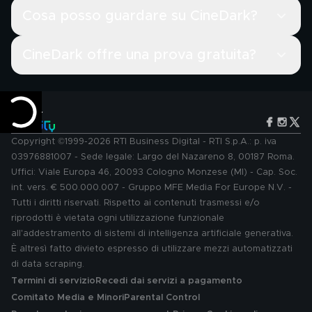
Cosa posso guardare su CineDark?
CineDark offre una prova gratuita?
Copyright ©1999-2026 RTI Business Digital - RTI S.p.A.: p. iva
03976881007 - Sede legale: Largo del Nazareno 8, 00187 Roma.
Uffici: Viale Europa 46, 20093 Cologno Monzese (MI) - Cap. Soc.
int. vers. € 500.000.007 - Gruppo MFE Media For Europe N.V. -
Tutti i diritti riservati. Rispetto ai contenuti trasmessi e/o
riprodotti è vietata ogni utilizzazione funzionale
all'addestramento di sistemi di intelligenza artificiale generativa.
È altresì fatto divieto espresso di utilizzare mezzi automatizzati
di data scraping.
Termini di servizio
Recedi dai servizi a pagamento
Comitato Media e Minori
Parental Control