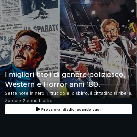
I migliori titoli di genere poliziesco,
Western e Horror anni ’80.
Sette note in nero, Il trucido e lo sbirro, Il cittadino si ribella,
Zombie 2 e molti altri.
Prova ora, disdici quando vuoi