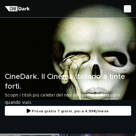
CineDark. Il Cinema Italiano a tinte
forti.
Scopri i titoli più celebri del noir all’italiana. Puoi disdire
quando vuoi.
Prova gratis 7 giorni, poi a 4,99€/mese