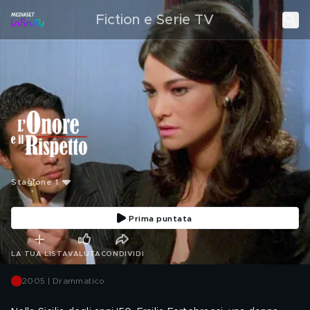
Fiction e Serie TV
Stagione 1
Prima puntata
LA TUA LISTA
VALUTA
CONDIVIDI
2005 | Drammatico