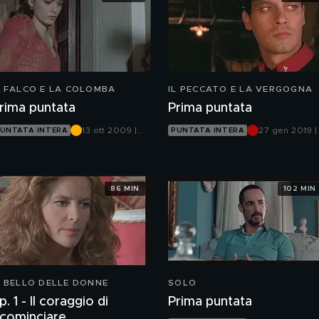
L FALCO E LA COLOMBA
IL PECCATO E LA VERGOGNA
rima puntata
Prima puntata
13 ott 2009 |
27 gen 2019 |
UNTATA INTERA
PUNTATA INTERA
Canale 5
Canale 5
86 MIN
102 MIN
L BELLO DELLE DONNE
SOLO
p. 1 - Il coraggio di
Prima puntata
icominciare