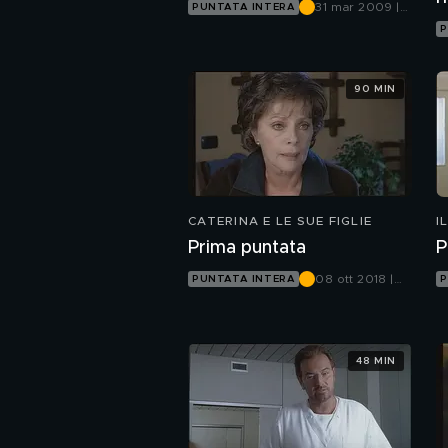
31 mar 2009 |
PUNTATA INTERA
Canale 5
P
90 MIN
CATERINA E LE SUE FIGLIE
I
Prima puntata
P
08 ott 2018 |
PUNTATA INTERA
P
Canale 5
48 MIN