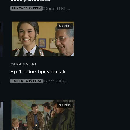
08 mar 1999 |
PUNTATA INTERA
Canale 5
53 MIN
CARABINIERI
Ep. 1 - Due tipi speciali
 |
02 set 2002 |
PUNTATA INTERA
Canale 5
49 MIN