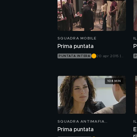
SQUADRA MOBILE
I
Prima puntata
P
20 apr 2015 |
PUNTATA INTERA
P
Canale 5
104 MIN
SQUADRA ANTIMAFIA
I
PALERMO OGGI
Prima puntata
E
r