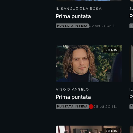
IL SANGUE E LA ROSA
S
Prima puntata
P
02 set 2008 |
PUNTATA INTERA
P
Canale 5
99 MIN
VISO D'ANGELO
I
Prima puntata
P
28 ott 2011 |
PUNTATA INTERA
P
Canale 5
88 MIN