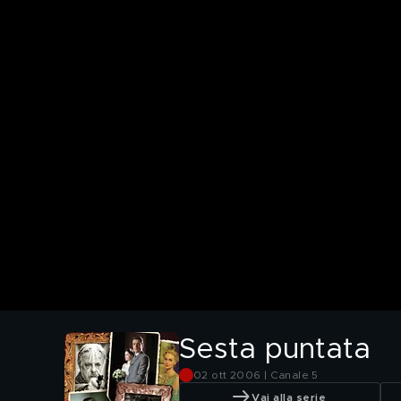
Sesta puntata
02 ott 2006 | Canale 5
Vai alla serie