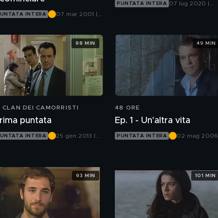
07 lug 2020 |
PUNTATA INTERA
Canale 5
07 mar 2001 |
UNTATA INTERA
Canale 5
98 MIN
49 MIN
L CLAN DEI CAMORRISTI
48 ORE
rima puntata
Ep. 1 - Un'altra vita
25 gen 2013 |
02 mag 2006
UNTATA INTERA
PUNTATA INTERA
Canale 5
Canale 5
93 MIN
101 MIN