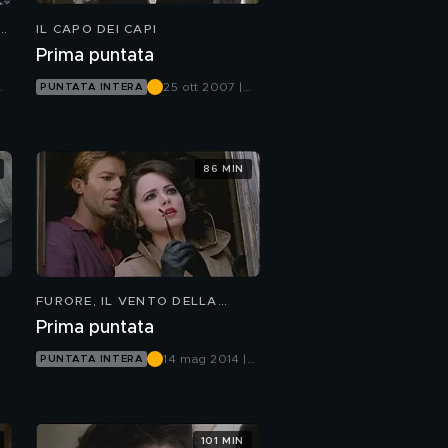
IL CAPO DEI CAPI
Prima puntata
25 ott 2007 |
PUNTATA INTERA
Canale 5
86 MIN
FURORE, IL VENTO DELLA
SPERANZA
Prima puntata
14 mag 2014 |
PUNTATA INTERA
Canale 5
101 MIN