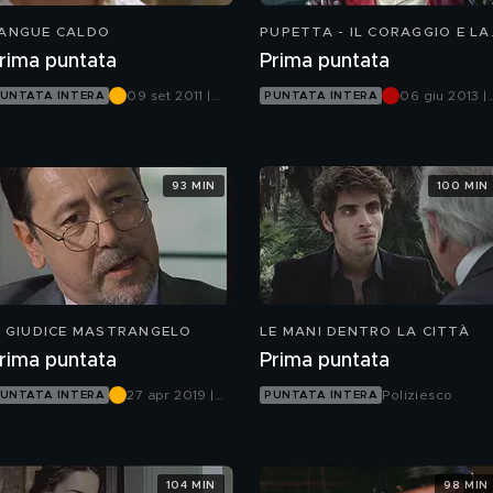
ANGUE CALDO
PUPETTA - IL CORAGGIO E LA
PASSIONE
rima puntata
Prima puntata
09 set 2011 |
06 giu 2013 |
UNTATA INTERA
PUNTATA INTERA
Mediaset Extra
Canale 5
93 MIN
100 MIN
L GIUDICE MASTRANGELO
LE MANI DENTRO LA CITTÀ
rima puntata
Prima puntata
27 apr 2019 |
Poliziesco
UNTATA INTERA
PUNTATA INTERA
Rete 4
104 MIN
98 MIN