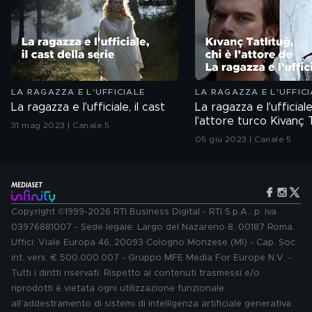
LA RAGAZZA E L'UFFICIALE
LA RAGAZZA E L'UFFICI
La ragazza e l'ufficiale, il cast
La ragazza e l'ufficiale
l'attore turco Kivanç 
31 mag 2023 | Canale 5
05 giu 2023 | Canale 5
Copyright ©1999-2026 RTI Business Digital - RTI S.p.A.: p. iva
03976881007 - Sede legale: Largo del Nazareno 8, 00187 Roma.
Uffici: Viale Europa 46, 20093 Cologno Monzese (MI) - Cap. Soc.
int. vers. € 500.000.007 - Gruppo MFE Media For Europe N.V. -
Tutti i diritti riservati. Rispetto ai contenuti trasmessi e/o
riprodotti è vietata ogni utilizzazione funzionale
all'addestramento di sistemi di intelligenza artificiale generativa.