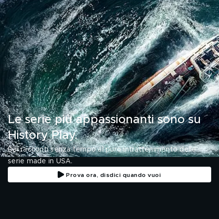
Le serie più appassionanti sono su
History Play.
Dai racconti senza tempo al puro intrattenimento delle
serie made in USA.
Prova ora, disdici quando vuoi