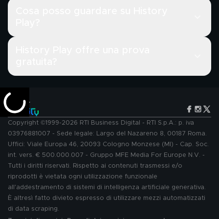
Cosa posso guardare su History
Play?
History Play offre una prova
gratuita?
Copyright ©1999-2026 RTI Business Digital - RTI S.p.A.: p. iva
03976881007 - Sede legale: Largo del Nazareno 8, 00187 Roma.
Uffici: Viale Europa 46, 20093 Cologno Monzese (MI) - Cap. Soc.
int. vers. € 500.000.007 - Gruppo MFE Media For Europe N.V. -
Tutti i diritti riservati. Rispetto ai contenuti trasmessi e/o
riprodotti è vietata ogni utilizzazione funzionale
all'addestramento di sistemi di intelligenza artificiale generativa.
È altresì fatto divieto espresso di utilizzare mezzi automatizzati
di data scraping.