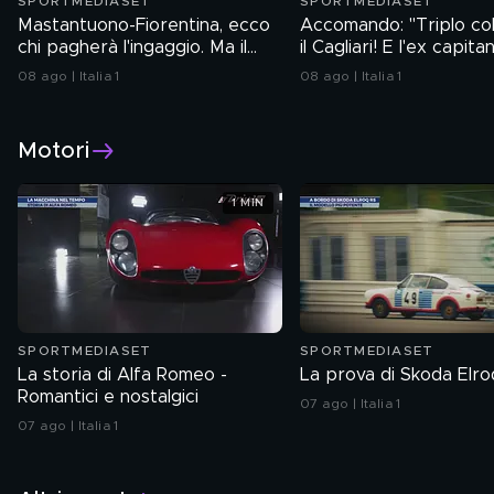
SPORTMEDIASET
SPORTMEDIASET
Mastantuono-Fiorentina, ecco
Accomando: "Triplo co
chi pagherà l'ingaggio. Ma il
il Cagliari! E l'ex capita
colpo di giornata è del
Barcellona passa al Liv
08 ago | Italia 1
08 ago | Italia 1
Frosinone"
Motori
1 MIN
SPORTMEDIASET
SPORTMEDIASET
La storia di Alfa Romeo -
La prova di Skoda Elro
Romantici e nostalgici
07 ago | Italia 1
07 ago | Italia 1