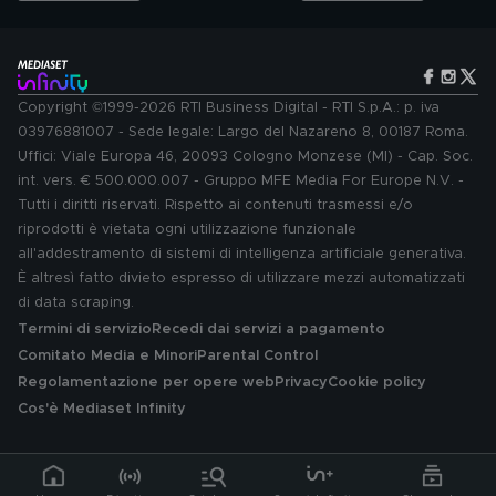
Copyright ©1999-2026 RTI Business Digital - RTI S.p.A.: p. iva
03976881007 - Sede legale: Largo del Nazareno 8, 00187 Roma.
Uffici: Viale Europa 46, 20093 Cologno Monzese (MI) - Cap. Soc.
int. vers. € 500.000.007 - Gruppo MFE Media For Europe N.V. -
Tutti i diritti riservati. Rispetto ai contenuti trasmessi e/o
riprodotti è vietata ogni utilizzazione funzionale
all'addestramento di sistemi di intelligenza artificiale generativa.
È altresì fatto divieto espresso di utilizzare mezzi automatizzati
di data scraping.
Termini di servizio
Recedi dai servizi a pagamento
Comitato Media e Minori
Parental Control
Regolamentazione per opere web
Privacy
Cookie policy
Cos'è Mediaset Infinity