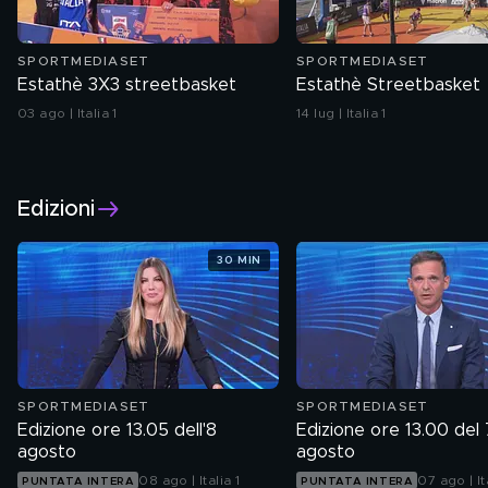
SPORTMEDIASET
SPORTMEDIASET
Estathè 3X3 streetbasket
Estathè Streetbasket
03 ago | Italia 1
14 lug | Italia 1
Edizioni
30 MIN
SPORTMEDIASET
SPORTMEDIASET
Edizione ore 13.05 dell'8
Edizione ore 13.00 del 
agosto
agosto
08 ago | Italia 1
07 ago | It
PUNTATA INTERA
PUNTATA INTERA