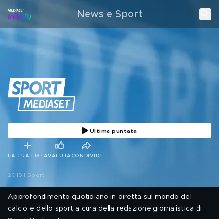
News e Sport
Ultima puntata
LA TUA LISTA
VALUTA
CONDIVIDI
2018 | Sport
Approfondimento quotidiano in diretta sul mondo del
calcio e dello sport a cura della redazione giornalistica di