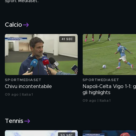
Sport Mediaset.
Tutti i giorni alle 13
Seguici su:
Calcio
41 SEC
SPORTMEDIASET
SPORTMEDIASET
Chivu incontentabile
Napoli-Celta Vigo 1-1: 
gli highlights
09 ago | Italia 1
09 ago | Italia 1
Tennis
30 SEC