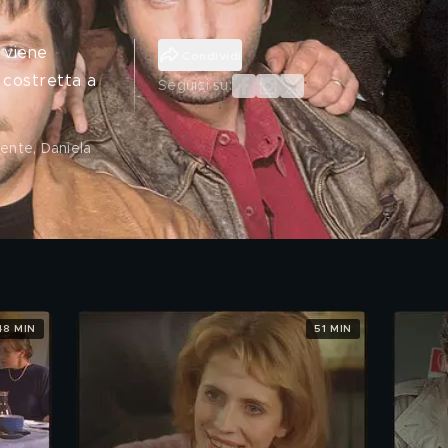
e viene
Condividi
i costretta a
Seguici su:
rente, Daniela
48 MIN
51 MIN