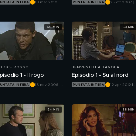
18 mar 2010 |
25 ott 2007 |
UNTATA INTERA
PUNTATA INTERA
Canale 5
Canale 5
60 MIN
53 MIN
ODICE ROSSO
BENVENUTI A TAVOLA
pisodio 1 - Il rogo
Episodio 1 - Su al nord
16 nov 2006 |
12 apr 2012 |
UNTATA INTERA
PUNTATA INTERA
Canale 5
Canale 5
94 MIN
38 MIN