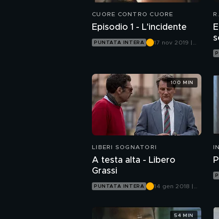
CUORE CONTRO CUORE
R
Episodio 1 - L'incidente
E
s
17 nov 2019 |
PUNTATA INTERA
Rete 4
P
100 MIN
LIBERI SOGNATORI
I
A testa alta - Libero
P
Grassi
P
14 gen 2018 |
PUNTATA INTERA
Canale 5
54 MIN