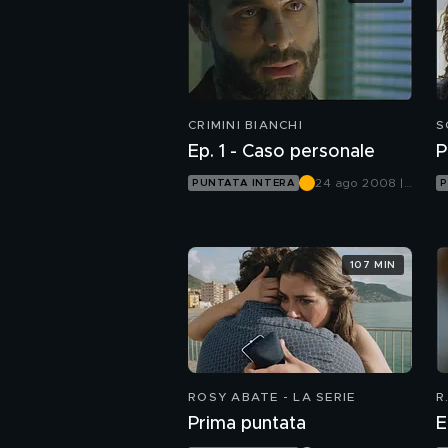
CRIMINI BIANCHI
S
P
Ep. 1 - Caso personale
P
24 ago 2008 |
PUNTATA INTERA
P
Canale 5
107 MIN
ROSY ABATE - LA SERIE
R
Prima puntata
E