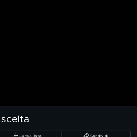
 scelta
La tua lista
Condividi