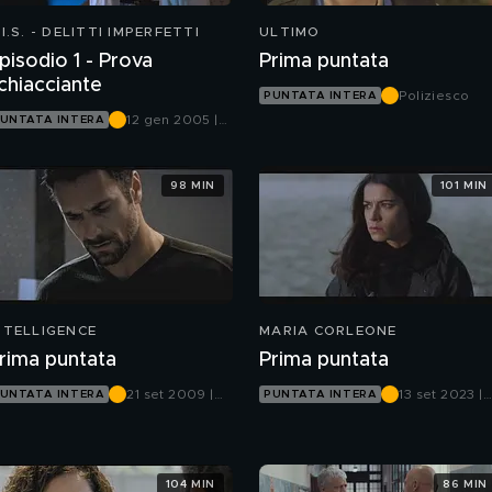
.I.S. - DELITTI IMPERFETTI
ULTIMO
pisodio 1 - Prova
Prima puntata
chiacciante
Poliziesco
PUNTATA INTERA
12 gen 2005 |
UNTATA INTERA
Canale 5
98 MIN
101 MIN
NTELLIGENCE
MARIA CORLEONE
rima puntata
Prima puntata
21 set 2009 |
13 set 2023 |
UNTATA INTERA
PUNTATA INTERA
Canale 5
Canale 5
104 MIN
86 MIN