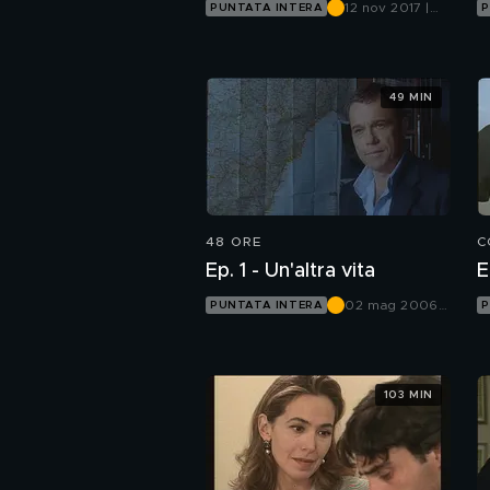
12 nov 2017 |
PUNTATA INTERA
P
Canale 5
49 MIN
48 ORE
C
Ep. 1 - Un'altra vita
E
02 mag 2006 |
PUNTATA INTERA
P
Canale 5
103 MIN