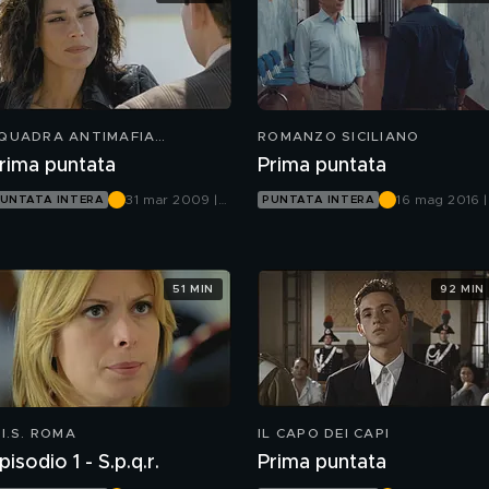
QUADRA ANTIMAFIA
ROMANZO SICILIANO
ALERMO OGGI
rima puntata
Prima puntata
31 mar 2009 |
16 mag 2016 |
UNTATA INTERA
PUNTATA INTERA
Canale 5
Canale 5
51 MIN
92 MIN
.I.S. ROMA
IL CAPO DEI CAPI
pisodio 1 - S.p.q.r.
Prima puntata