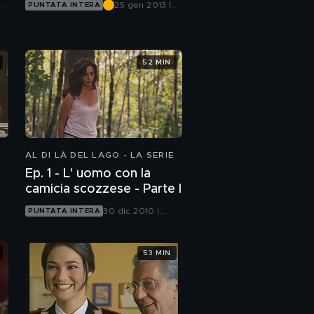
25 gen 2013 |
PUNTATA INTERA
Canale 5
52 MIN
AL DI LÀ DEL LAGO - LA SERIE
Ep. 1 - L' uomo con la
camicia scozzese - Parte I
30 dic 2010 |
PUNTATA INTERA
Canale 5
53 MIN