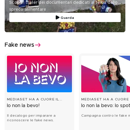
Scopri i trailer dei documentari dedicati al tema dello
spreco alimentare
Guarda
Fake news
MEDIASET HA A CUORE IL
MEDIASET HA A CUORE 
FUTURO
FUTURO
Io non la bevo!
Io non la bevo: lo spo
Il decalogo per imparare a
Campagna contro le fake 
riconoscere le fake news.