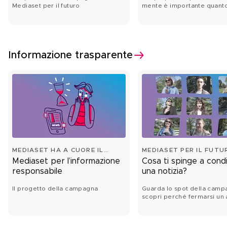
Mediaset per il futuro
mente è importante quant
il corpo.
Informazione trasparente
MEDIASET HA A CUORE IL
MEDIASET PER IL FUTU
FUTURO
Mediaset per l’informazione
Cosa ti spinge a cond
responsabile
una notizia?
Il progetto della campagna
Guarda lo spot della camp
scopri perché fermarsi un 
può fare la differenza.