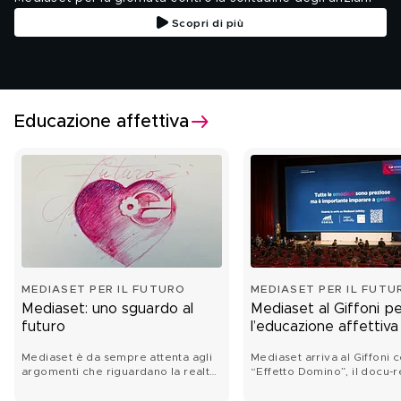
Scopri di più
Educazione affettiva
MEDIASET PER IL FUTURO
MEDIASET PER IL FUTU
Mediaset: uno sguardo al
Mediaset al Giffoni p
futuro
l’educazione affettiva
Mediaset è da sempre attenta agli
Mediaset arriva al Giffoni 
argomenti che riguardano la realtà
“Effetto Domino”, il docu-r
quotidiana della nostra società
sulle emozioni.