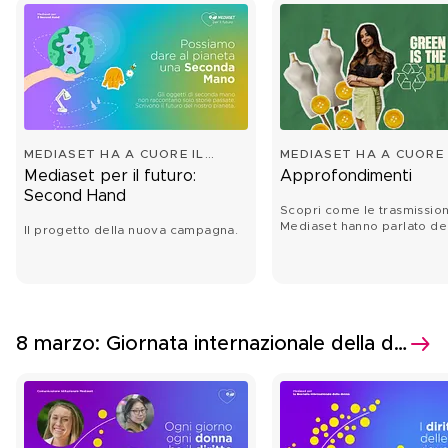
MEDIASET HA A CUORE IL
MEDIASET HA A CUORE 
FUTURO
FUTURO
Mediaset per il futuro:
Approfondimenti
Second Hand
Scopri come le trasmission
Mediaset hanno parlato de
Il progetto della nuova campagna.
della sostenibilità second 
8 marzo: Giornata internazionale della donna