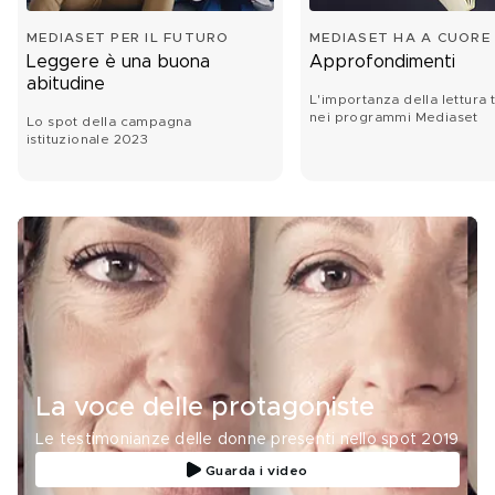
MEDIASET PER IL FUTURO
MEDIASET HA A CUORE 
FUTURO
Leggere è una buona
Approfondimenti
abitudine
L'importanza della lettura t
nei programmi Mediaset
Lo spot della campagna
istituzionale 2023
La voce delle protagoniste
Le testimonianze delle donne presenti nello spot 2019
Guarda i video