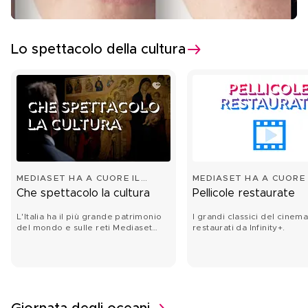
Lo spettacolo della cultura
MEDIASET HA A CUORE IL
MEDIASET HA A CUORE 
FUTURO
FUTURO
Che spettacolo la cultura
Pellicole restaurate
L'Italia ha il più grande patrimonio
I grandi classici del cinem
del mondo e sulle reti Mediaset
restaurati da Infinity+.
risplende l'eccellenza italiana.