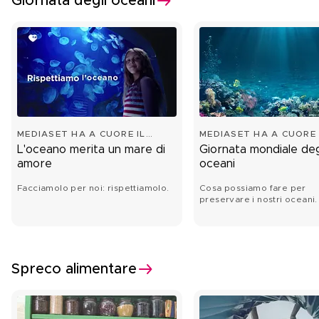
Giornata degli oceani
MEDIASET HA A CUORE IL
MEDIASET HA A CUORE 
FUTURO
FUTURO
L'oceano merita un mare di
Giornata mondiale deg
amore
oceani
Facciamolo per noi: rispettiamolo.
Cosa possiamo fare per
preservare i nostri oceani.
Spreco alimentare