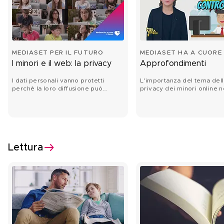
MEDIASET PER IL FUTURO
MEDIASET HA A CUORE 
FUTURO
I minori e il web: la privacy
Approfondimenti
I dati personali vanno protetti
L'importanza del tema del
perchè la loro diffusione può
privacy dei minori online n
esporci a gravi rischi.
programmi Mediaset.
Lettura