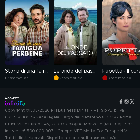
Storia di una famiglia perbene
Le onde del passato
Drammatico
Drammatico
Drammatico
Copyright ©1999-2026 RTI Business Digital - RTI S.p.A.: p. iva
03976881007 - Sede legale: Largo del Nazareno 8, 00187 Roma.
Uffici: Viale Europa 46, 20093 Cologno Monzese (MI) - Cap. Soc.
int. vers. € 500.000.007 - Gruppo MFE Media For Europe N.V. -
Tutti i diritti riservati. Rispetto ai contenuti trasmessi e/o