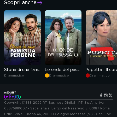
Scopri anche
Storia di una famiglia perbene
Le onde del passato
Drammatico
Drammatico
Drammatico
Copyright ©1999-2026 RTI Business Digital - RTI S.p.A.: p. iva
03976881007 - Sede legale: Largo del Nazareno 8, 00187 Roma.
Uffici: Viale Europa 46, 20093 Cologno Monzese (MI) - Cap. Soc.