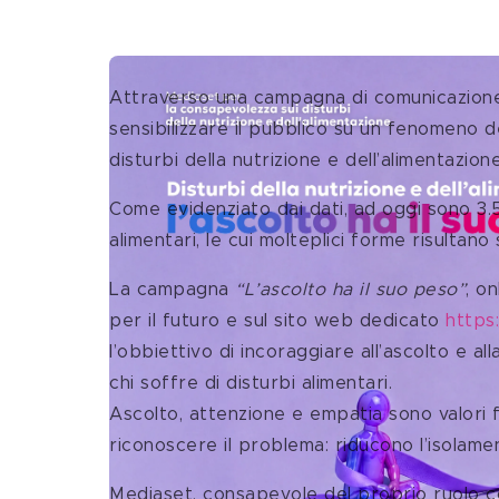
Attraverso una campagna di comunicazione 
sensibilizzare il pubblico su un fenomeno de
disturbi della nutrizione e dell’alimentazio
Come evidenziato dai dati, ad oggi sono 3.5 
alimentari, le cui molteplici forme risultano
La campagna 
“L’ascolto ha il suo peso”
, o
per il futuro e sul sito web dedicato 
https:
l’obbiettivo di incoraggiare all’ascolto e 
chi soffre di disturbi alimentari.
Ascolto, attenzione e empatia sono valori 
riconoscere il problema: riducono l’isolame
Mediaset, consapevole del proprio ruolo com