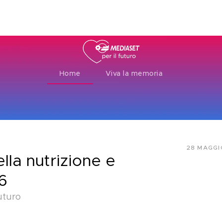
ty+
Channels
Corporate
Home
Viva la memoria
28 MAGGI
lla nutrizione e
6
uturo