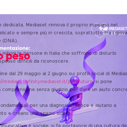
dedicata, Mediaset rinnova il proprio impegno nel 
licato e sempre più in crescita, soprattutto tra i giovan
ne (DNA).
milioni le persone in Italia che soffrono di disturbi 
 spesso difficili da riconoscere.
nline dal 29 maggio al 2 giugno sui profili social di Media
//mediasetinfinity.mediaset.it/perilfuturo
, si pone 
alla comprensione senza giudizio per dare un aiuto concr
fondamentali per una diagnosi precoce e aiutano a 
nto e creano uno spazio sicuro.
unicativo e sociale, si fa portavoce di una cultura del