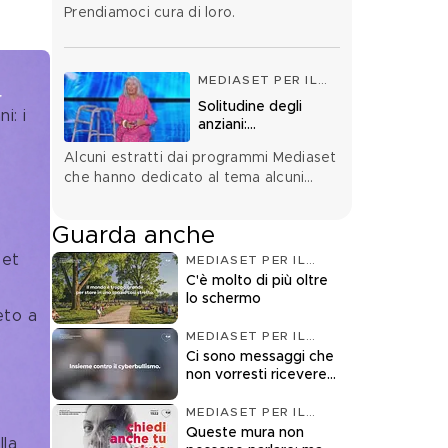
Prendiamoci cura di loro.
silenziosa
MEDIASET PER IL
FUTURO
Solitudine degli
i: i 
anziani:
approfondimenti
Alcuni estratti dai programmi Mediaset
2026
che hanno dedicato al tema alcuni
servizi.
Guarda anche
set 
MEDIASET PER IL
FUTURO
C'è molto di più oltre
lo schermo
eto a 
MEDIASET PER IL
FUTURO
Ci sono messaggi che
non vorresti ricevere
mai
MEDIASET PER IL
FUTURO
Queste mura non
la 