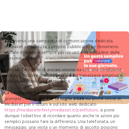
Attraverso una campagna di comunicazione dedicata, 
Mediaset sensibilizza il proprio pubblico su un fenomeno 
sociale delicato e sempre più rilevante: la solitudine delle 
persone anziane. 
In Italia, 4,4 milioni di anziani vivono da soli, una condizione 
che può incidere profondamente sul benessere emotivo e 
sulla qualità della vita quotidiana. 
La campagna 
“Un gesto semplice può colorare la sua 
giornata”
, online 
dal 7 al 13 luglio 2026
 sui profili social di 
Mediaset per il futuro e sul sito web dedicato 
https://mediasetinfinity.mediaset.it/perilfuturo
, si pone 
dunque l’obiettivo di ricordare quanto anche le azioni più 
semplici possano fare la differenza. Una telefonata, un 
messaggio, una visita o un momento di ascolto possono 