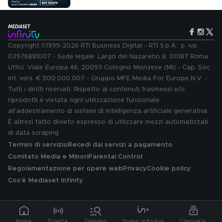
Copyright ©1999-2026 RTI Business Digital - RTI S.p.A.: p. iva
03976881007 - Sede legale: Largo del Nazareno 8, 00187 Roma.
Uffici: Viale Europa 46, 20093 Cologno Monzese (MI) - Cap. Soc.
int. vers. € 500.000.007 - Gruppo MFE Media For Europe N.V. -
Tutti i diritti riservati. Rispetto ai contenuti trasmessi e/o
riprodotti è vietata ogni utilizzazione funzionale
all'addestramento di sistemi di intelligenza artificiale generativa.
È altresì fatto divieto espresso di utilizzare mezzi automatizzati
di data scraping.
Termini di servizio
Recedi dai servizi a pagamento
Comitato Media e Minori
Parental Control
Regolamentazione per opere web
Privacy
Cookie policy
Cos'è Mediaset Infinity
Home
Dirette
Catalogo
Scopri Infinity+
Channels