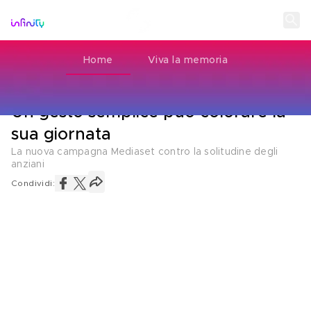
Home
Viva la memoria
MEDIASET PER IL FUTURO
06 LUGLIO 2026
Un gesto semplice può colorare la
sua giornata
La nuova campagna Mediaset contro la solitudine degli
anziani
Condividi: