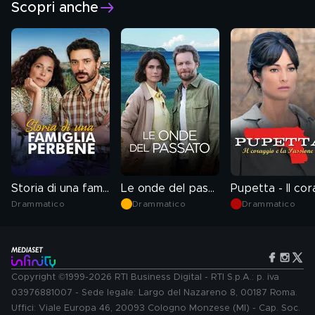
Scopri anche
Storia di una famiglia perbene
Le onde del passato
Drammatico
Drammatico
Drammatico
Copyright ©1999-2026 RTI Business Digital - RTI S.p.A.: p. iva
03976881007 - Sede legale: Largo del Nazareno 8, 00187 Roma.
Uffici: Viale Europa 46, 20093 Cologno Monzese (MI) - Cap. Soc.