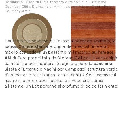
Da sinistra: Disco di Élitis. tappeto outdoor in PET riciclato -
Courtesy Élitis; Elements di Amini, design Altherr Désile Park -
Courtesy Amini
Gioco, partita, incontro... anzi, siesta
Il punto resta sospeso e si passa al secondo scambio, la 
pausa. Correre stanca e, prima del medical time-out, 
meglio concedersi un passante millimetrico 
sull'amaca 
AM
 di Coro progettata da Stefano Gallizioli. Il vero colpo 
da maestro per sabotare le regole è però 
la
panchina 
Siesta
 di Emanuele Magini per Campeggi: struttura verde 
d’ordinanza e rete bianca tesa al centro. Se si colpisse il 
nastro si perderebbe il punto, e invece ci si sdraia 
all'istante. Un Let perenne al profumo di dolce far niente. 