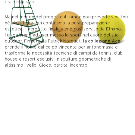
Courtesy Baleri
Ma nel mondo del progetto il torneo non prevede vincitori 
né classifiche: qui conta solo la pura preparazione 
estetica. Il verdetto finale viene così servito da Ethimo, 
l’unico brand ad aver messo lo sport nel cuore del suo 
outdoor. Firmata da Patrick Norguet,
 la collezione Ace
prende il nome dal colpo vincente per antonomasia e 
trasforma le necessità tecniche di campi da tennis, club 
house e resort esclusivi in sculture geometriche di 
altissimo livello. Gioco, partita, incontro. 