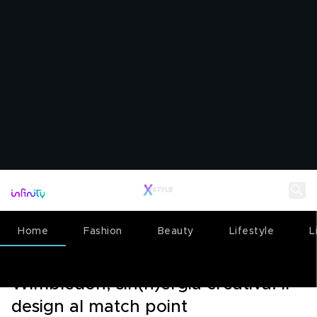
Home
Fashion
Beauty
Lifestyle
L
LIVING
08 LUGLIO 2026
Wimbledon, sin(n)ergia creativa: il
design al match point