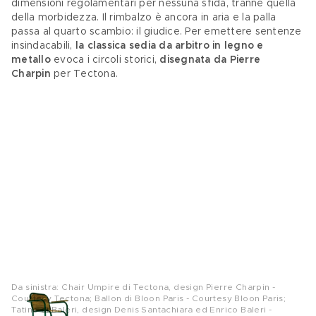
dimensioni regolamentari per nessuna sfida, tranne quella 
della morbidezza. Il rimbalzo è ancora in aria e la palla 
passa al quarto scambio: il giudice. Per emettere sentenze 
insindacabili,
 la classica sedia da arbitro in legno e 
metallo 
evoca i circoli storici, 
disegnata da Pierre 
Charpin 
per Tectona. 
Da sinistra: Chair Umpire di Tectona, design Pierre Charpin -
Courtesy Tectona; Ballon di Bloon Paris - Courtesy Bloon Paris;
Tatino di Baleri, design Denis Santachiara ed Enrico Baleri -