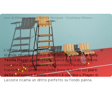
Ace di Ethimo, design Patrick Norguet - Courtesy Ethimo
Wimbledon: il dress code dell'eleganza 
domestica
L'ultimo scambio si gioca sul 
dress code: a Wimbledon
 si 
scende in campo solo in total white. 
La statuina Lady 
Tennis Player
 in porcellana bianca opaca di Lladró ne 
congela la grazia atletica, Laboratorio Paravicini 
trasferisce la geometria delle linee di fondo sui
 piatti 
della collezione Tennis
, mentre 
il cuscino L Player 
di 
Lacoste ricama un dritto perfetto su fondo panna. 