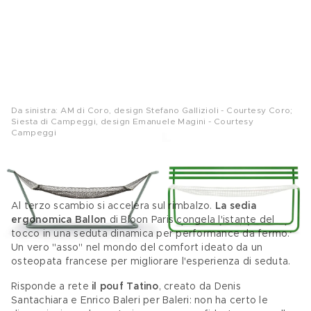
Da sinistra: AM di Coro, design Stefano Gallizioli - Courtesy Coro;
Siesta di Campeggi, design Emanuele Magini - Courtesy
Campeggi
Un doppio vincente per il living
Al terzo scambio si accelera sul rimbalzo. 
La sedia 
ergonomica Ballon
 di Bloon Paris congela l'istante del 
tocco in una seduta dinamica per performance da fermo. 
Un vero "asso" nel mondo del comfort ideato da un 
osteopata francese per migliorare l'esperienza di seduta. 
Risponde a rete 
il pouf Tatino
, creato da Denis 
Santachiara e Enrico Baleri per Baleri: non ha certo le 