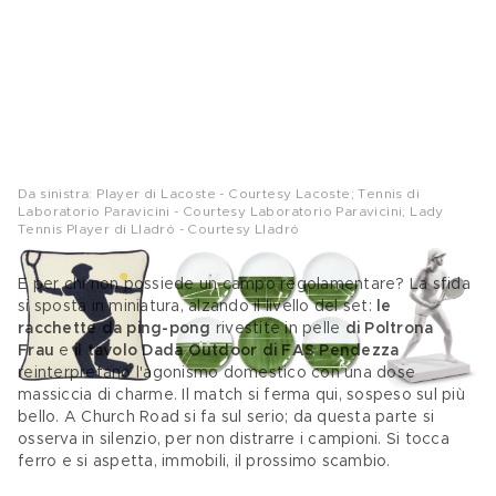
Da sinistra: Player di Lacoste - Courtesy Lacoste; Tennis di
Laboratorio Paravicini - Courtesy Laboratorio Paravicini; Lady
Tennis Player di Lladró - Courtesy Lladró
E per chi non possiede un campo regolamentare? La sfida 
si sposta in miniatura, alzando il livello del set:
 le 
racchette da ping-pong
 rivestite in pelle 
di Poltrona 
Frau 
e
 il tavolo Dada Outdoor di FAS Pendezza
reinterpretano l'agonismo domestico con una dose 
massiccia di charme. Il match si ferma qui, sospeso sul più 
bello. A Church Road si fa sul serio; da questa parte si 
osserva in silenzio, per non distrarre i campioni. Si tocca 
ferro e si aspetta, immobili, il prossimo scambio. 