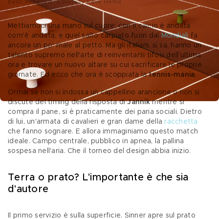
Banc Sabadell - Courtesy Kave Home
Mettiamoci una mano sul cuore: con il calcio è andata 
com'è andata, e quel salto carpiato fuori dai 
Mondiali
 fa 
ancora un po' male al petto. Ma gli italiani, si sa, hanno un 
talento supremo nell'arte di reinventarsi tifosi dell'ultima 
ora e trovare un nuovo altare su cui sacrificare le proprie 
giornate. Ed ecco che ora è scoppiata la 
tennis-mania
. 
Ormai se non si indossa un cappellino arancione o non si 
discute del timing della risposta di 
Jannik
 mentre si 
compra il pane, si è praticamente dei paria sociali. Dietro 
di lui, un'armata di cavalieri e gran dame della 
racchetta
che fanno sognare. E allora immaginiamo questo match 
ideale. Campo centrale, pubblico in apnea, la pallina 
sospesa nell'aria. Che il torneo del design abbia inizio.
Terra o prato? L'importante è che sia 
d'autore
Il primo servizio è sulla superficie. Sinner apre sul prato 