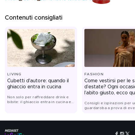
Contenuti consigliati
LIVING
FASHION
Cubetti d'autore: quando il
Come vestirsi per le 
ghiaccio entra in cucina
d’estate? Ogni occas
l’abito giusto, ecco qu
Non solo per raffreddare drink e
bibite: il ghiaccio entra in cucina e
Consigli e ispirazioni per u
diventa tecnica, consistenza e
guardaroba a prova di eve
sapore. Dalle granite alle salse,
summer look
dalle insalate ai dessert, gli chef lo
trasformano nell'alleato più
sorprendente dell'estate