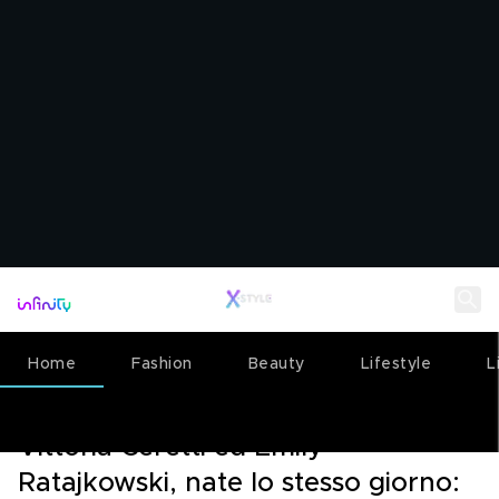
Home
Fashion
Beauty
Lifestyle
L
ENTERTAINMENT
05 GIUGNO 2026
Vittoria Ceretti ed Emily
Ratajkowski, nate lo stesso giorno: