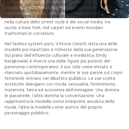
Crop top, cut-out, abiti aderenti, trasparenze, pantaloni a 
vita bassa, trench, stivali e riferimenti agli anni Duemila 
compongono il suo vocabolario estetico. Il suo stile vive 
nella cultura dello street style e dei social media, tra 
uscite a New York, red carpet ed eventi mondani 
trasformati in contenuto. 
Nel fashion system puro, Vittoria Ceretti resta una delle 
modelle più rispettate e richieste della sua generazione. 
Sul piano dell’influenza culturale e mediatica, Emily 
Ratajkowski è invece una delle figure più potenti del 
panorama contemporaneo. Il suo stile viene imitato e 
rilanciato quotidianamente, mentre le sue parole sul corpo 
femminile entrano nel dibattito pubblico. Le sue scelte 
estetiche dialogano con moda, sessualità, femminismo, 
maternità, fama ed economia dell’immagine. Una domina 
le passerelle, l’altra domina la conversazione. Una 
rappresenta la modella come interprete assoluta della 
moda, l’altra la modella come autrice del proprio 
personaggio pubblico. 