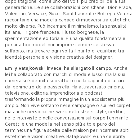
dopo stagione, come uno dei volti più credibili della sua 
generazione. Le sue collaborazioni con Chanel, Dior, Prada, 
Valentino, Versace, Gucci, Saint Laurent e Bottega Veneta 
raccontano una modella capace di muoversi tra estetiche 
molto diverse. Può incarnare il minimalismo, la sensualità 
italiana, il rigore francese, il lusso borghese, la 
sperimentazione editoriale. È una qualità fondamentale 
per una top model: non imporre sempre se stessa 
sull’abito, ma trovare ogni volta il punto di equilibrio tra 
identità personale e visione creativa del designer. 
Emily Ratajkowski, invece, ha allargato il campo
. Anche 
lei ha collaborato con marchi di moda e lusso, ma la sua 
carriera si è definita soprattutto nella capacità di uscire 
dal perimetro della passerella. Ha attraversato cinema, 
televisione, editoria, imprenditoria e podcast, 
trasformando la propria immagine in un ecosistema più 
ampio. Non vive soltanto nelle campagne o sui red carpet, 
ma anche nei social network, nello street style, nei libri, 
nelle interviste e nelle conversazioni sul corpo femminile. 
Ceretti è una modella nel senso più alto e puro del 
termine: una figura scelta dalle maison per incarnare abiti, 
estetiche e visioni creative. Ratajkowski è una celebrity 