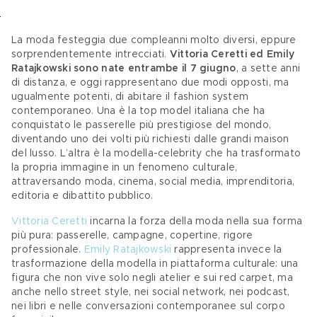
La moda festeggia due compleanni molto diversi, eppure 
sorprendentemente intrecciati. 
Vittoria Ceretti ed Emily 
Ratajkowski sono nate entrambe il 7 giugno
, a sette anni 
di distanza, e oggi rappresentano due modi opposti, ma 
ugualmente potenti, di abitare il fashion system 
contemporaneo. Una è la top model italiana che ha 
conquistato le passerelle più prestigiose del mondo, 
diventando uno dei volti più richiesti dalle grandi maison 
del lusso. L’altra è la modella-celebrity che ha trasformato 
la propria immagine in un fenomeno culturale, 
attraversando moda, cinema, social media, imprenditoria, 
editoria e dibattito pubblico. 
Vittoria Ceretti
 incarna la forza della moda nella sua forma 
più pura: passerelle, campagne, copertine, rigore 
professionale. 
Emily Ratajkowski
 rappresenta invece la 
trasformazione della modella in piattaforma culturale: una 
figura che non vive solo negli atelier e sui red carpet, ma 
anche nello street style, nei social network, nei podcast, 
nei libri e nelle conversazioni contemporanee sul corpo 