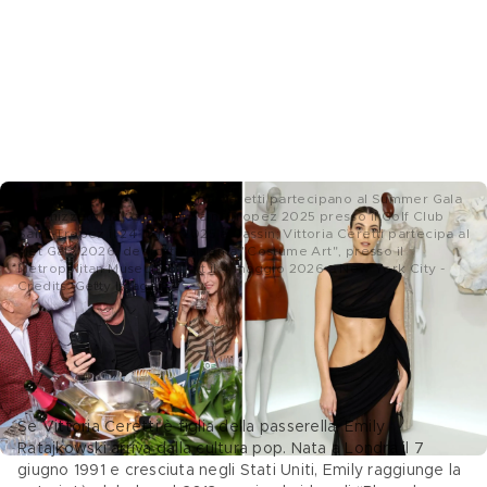
Leonardo DiCaprio e Vittoria Ceretti partecipano al Summer Gala
organizzato da Gala One Saint-Tropez 2025 presso il Golf Club
Saint-Tropez il 24 luglio 2025 a Gassin; Vittoria Ceretti partecipa al
Met Gala 2026, dedicato al tema "Costume Art", presso il
Metropolitan Museum of Art il 4 maggio 2026 a New York City -
Credits: Getty Images
Emily Ratajkowski, da modella a 
fenomeno culturale 
Se Vittoria Ceretti è figlia della passerella, Emily 
Ratajkowski arriva dalla cultura pop. Nata a Londra il 7 
giugno 1991 e cresciuta negli Stati Uniti, Emily raggiunge la 