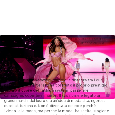
Emily Ratajkowski sfila in passerella durante il Victoria's Secret
Fashion Show 2025 presso Steiner Studios il 15 ottobre 2025 a
New York City - Credits: Getty Images
Le collaborazioni che hanno definito le 
loro carriere 
Anche dalle collaborazioni emerge la distanza tra i due 
percorsi. 
Vittoria Ceretti ha costruito il proprio prestigio 
dentro il cuore del fashion system
: passerelle, 
campagne, copertine, maison. Il suo nome è legato ai 
grandi marchi del lusso e a un’idea di moda alta, rigorosa, 
quasi istituzionale. Non è diventata celebre perché 
“vicina” alla moda, ma perché la moda l’ha scelta, stagione 