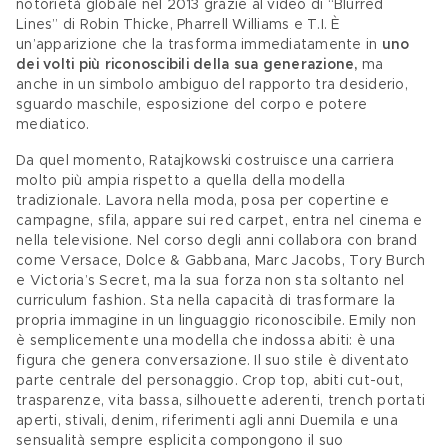
notorietà globale nel 2013 grazie al video di “Blurred 
Lines” di Robin Thicke, Pharrell Williams e T.I. È 
un’apparizione che la trasforma immediatamente in 
uno 
dei volti più riconoscibili della sua generazione,
 ma 
anche in un simbolo ambiguo del rapporto tra desiderio, 
sguardo maschile, esposizione del corpo e potere 
mediatico. 
Da quel momento, Ratajkowski costruisce una carriera 
molto più ampia rispetto a quella della modella 
tradizionale. Lavora nella moda, posa per copertine e 
campagne, sfila, appare sui red carpet, entra nel cinema e 
nella televisione. Nel corso degli anni collabora con brand 
come Versace, Dolce & Gabbana, Marc Jacobs, Tory Burch 
e Victoria’s Secret, ma la sua forza non sta soltanto nel 
curriculum fashion. Sta nella capacità di trasformare la 
propria immagine in un linguaggio riconoscibile. Emily non 
è semplicemente una modella che indossa abiti: è una 
figura che genera conversazione. Il suo stile è diventato 
parte centrale del personaggio. Crop top, abiti cut-out, 
trasparenze, vita bassa, silhouette aderenti, trench portati 
aperti, stivali, denim, riferimenti agli anni Duemila e una 
sensualità sempre esplicita compongono il suo 