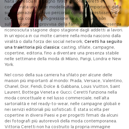
Nata a Brescia il 7 giugno 1998, Vittoria Ceretti è 
considerata una delle modelle italiane più importanti della 
sua generazione. Il suo percorso comincia prestissimo e si 
consolida con una progressione rara, costruita non 
sull’esplosione improvvisa della fama, ma su una presenza 
riconosciuta stagione dopo stagione dagli addetti ai lavori. 
In un’epoca in cui molte carriere nella moda nascono dalla 
viralità o dalla forza dei social network, 
Ceretti ha seguito 
una traiettoria più classica
: casting, sfilate, campagne, 
copertine, editoria, fino a diventare una presenza stabile 
nelle settimane della moda di Milano, Parigi, Londra e New 
York. 
Nel corso della sua carriera ha sfilato per alcune delle 
maison più importanti al mondo: Prada, Versace, Valentino, 
Chanel, Dior, Fendi, Dolce & Gabbana, Louis Vuitton, Saint 
Laurent, Bottega Veneta e Gucci. Ceretti funziona nella 
moda concettuale e nel lusso commerciale, nell’alta 
sartorialità e nel ready-to-wear, nelle campagne globali e 
nei servizi editoriali più sofisticati. È stata scelta per 
copertine in diversi Paesi e per progetti firmati da alcuni 
dei fotografi più autorevoli della moda contemporanea. 
Vittoria Ceretti non ha costruito la propria immagine 