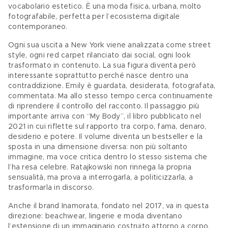
vocabolario estetico. È una moda fisica, urbana, molto 
fotografabile, perfetta per l’ecosistema digitale 
contemporaneo. 
Ogni sua uscita a New York viene analizzata come street 
style, ogni red carpet rilanciato dai social, ogni look 
trasformato in contenuto. La sua figura diventa però 
interessante soprattutto perché nasce dentro una 
contraddizione. Emily è guardata, desiderata, fotografata, 
commentata. Ma allo stesso tempo cerca continuamente 
di riprendere il controllo del racconto. Il passaggio più 
importante arriva con “My Body”, il libro pubblicato nel 
2021 in cui riflette sul rapporto tra corpo, fama, denaro, 
desiderio e potere. Il volume diventa un bestseller e la 
sposta in una dimensione diversa: non più soltanto 
immagine, ma voce critica dentro lo stesso sistema che 
l’ha resa celebre. Ratajkowski non rinnega la propria 
sensualità, ma prova a interrogarla, a politicizzarla, a 
trasformarla in discorso. 
Anche il brand Inamorata, fondato nel 2017, va in questa 
direzione: beachwear, lingerie e moda diventano 
l’estensione di un immaginario costruito attorno a corpo, 