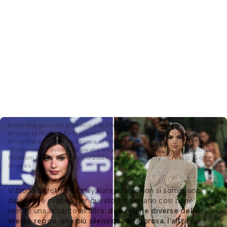
Emily Ratajkowski partecipa al SNL50: The Homecoming Concert
presso la Radio City Music Hall il 14 febbraio 2025 a New York City;
Emily Ratajkowski partecipa al Met Gala 2024, dedicato al tema
"Sleeping Beauties: Reawakening Fashion", presso il Metropolitan
Museum of Art il 6 maggio 2024 a New York City - Credits: Getty
Images
Vittoria Ceretti ed Emily Ratajkowski non si somigliano 
davvero, e proprio per questo funzionano così bene 
messe una accanto all’altra: 
due regine diverse dello 
stesso regno, una più silenziosa e rigorosa, l’altra più 