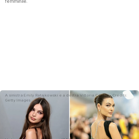
femminile. 
A sinistra Emily Ratajkowski e a destra Vittoria Ceretti - Credits:
Getty Images
Vittoria Ceretti, la top model che ha 
conquistato le passerelle 