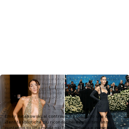
Vittoria Ceretti partecipa al LACMA Art+Film Gala 2025 presso il
Los Angeles County Museum of Art il 1º novembre 2025 a Los
Angeles; Vittoria Ceretti partecipa al Met Gala 2025, dedicato al
tema "Superfine: Tailoring Black Style", presso il Metropolitan
Museum of Art il 5 maggio 2025 a New York City - Credits: Getty
Images
Emily Ratajkowski, al contrario, ha costruito una delle 
identità stilistiche più riconoscibili degli ultimi anni 
puntando su una moda più fisica, urbana e immediata
. 