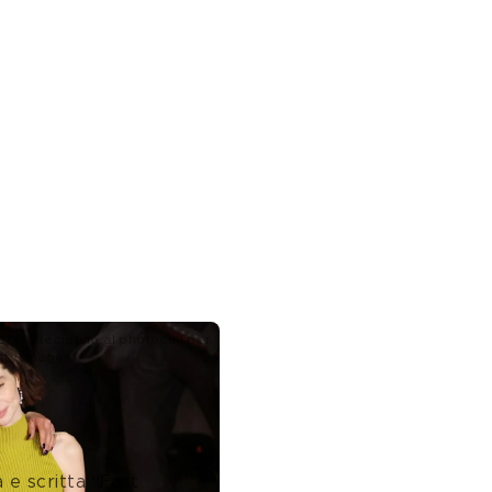
r partecipano al photocall per
etty Images
 e scritta “Fast 