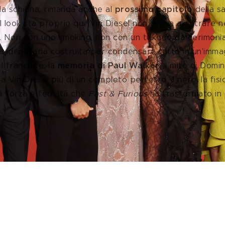
lla schiena, rimanda anche al 
prossimo capitolo
 della s
 look sta proprio qui: Vin Diesel non prova a entrare n
. Non con uno smoking, non con un tuxedo da cerimoni
a identitaria costruita per condensare tutto in un’immagi
 franchise, la 
memoria di Paul Walker
, il mito di Domi
Vin Diesel più di un completo perfetto: il nero, la fisici
di forza e fedeltà che 
Fast & Furious 
ha trasformato in 