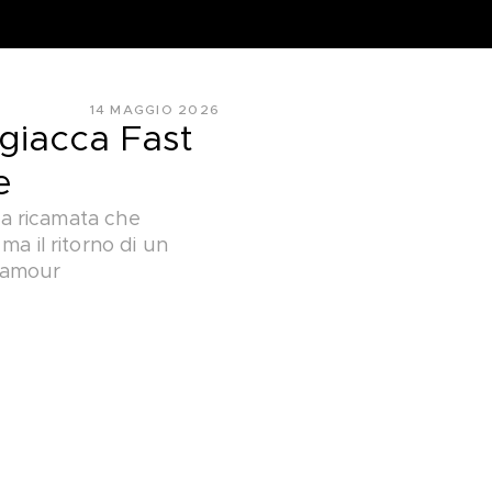
14 MAGGIO 2026
 giacca Fast
e
ra ricamata che
a il ritorno di un
glamour