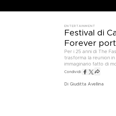
ENTERTAINMENT
Festival di C
Forever porta
Per i 25 anni di The Fa
trasforma la reunion in
immaginario fatto di mo
Condividi:
Di Giuditta Avellina 