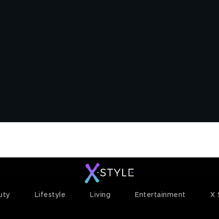
ty+
Channels
Corporate
uty
Lifestyle
Living
Entertainment
X 