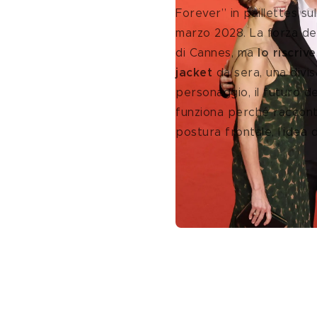
Forever” in paillettes su
marzo 2028. La forza del
di Cannes, ma 
lo riscrive
jacket
 da sera, una divis
personaggio, il futuro del
funziona perché racconta 
postura frontale, l’idea 