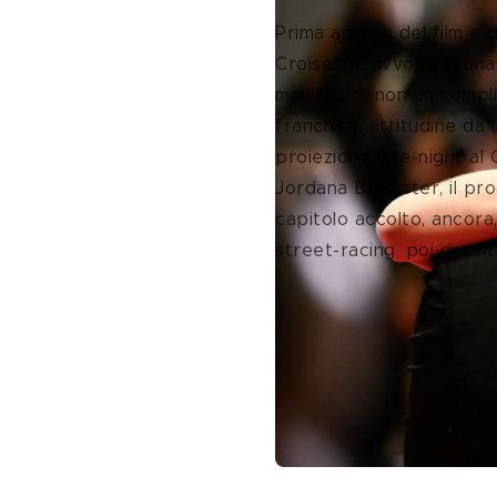
Prima ancora del film e d
Croisette, avvolta in un
manifesto, non un sempli
franchise, attitudine da
proiezione late-night al
Jordana Brewster, il pro
capitolo accolto, ancora
street-racing, poi divent