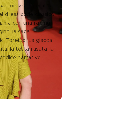
aga, previsto per il 17 
el dress code classico 
a, ma con una
 racing 
ne: la saga, il 
nic Toretto. La giacca 
tà, la testa rasata, la 
codice narrativo. 