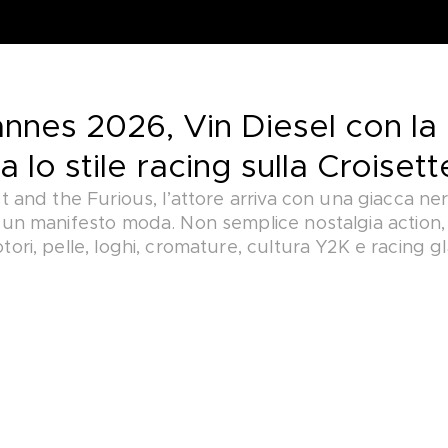
annes 2026, Vin Diesel con la
 lo stile racing sulla Croisett
st and the Furious, l’attore arriva con una giacca ne
 un manifesto moda. Non semplice nostalgia action, m
tori, pelle, loghi, cromature, cultura Y2K e racing 