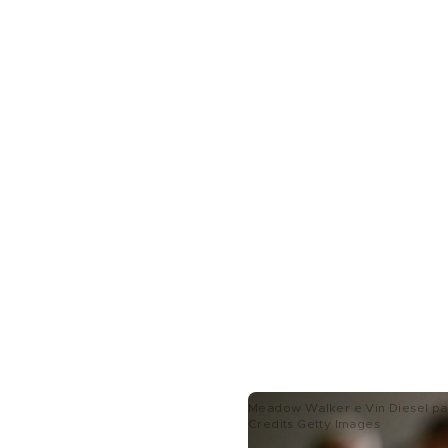
Meadow Walker e Vin Diesel part
Credits Getty Images