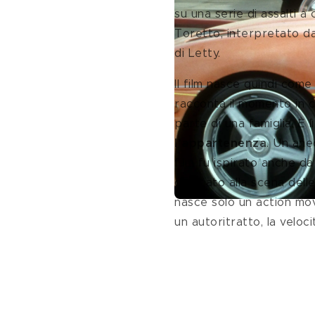
su una serie di assalti a
Toretto, interpretato da
di Letty. 
Il film nasce quindi come
racconta il momento in c
parte di una famiglia. È l
l’appartenenza
. Un ane
film fu ispirato anche d
dedicato alla scena delle
nasce solo un action movi
un autoritratto, la veloc