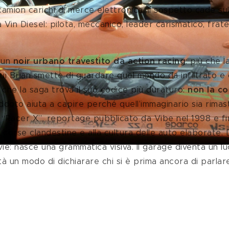
 camion carichi di merce elettronica. Il sospetto cade su
 Vin Diesel: pilota, meccanico, leader carismatico, frat
 un
 noir urbano travestito da action racing
: più che l
ui Brian smette di guardare quel mondo da infiltrato e c
ì che la saga trova il suo codice più duraturo: 
non la co
ddoto aiuta a capire perché quell’immaginario sia rimasto
a “Racer X”, reportage pubblicato da Vibe nel 1998 e fi
 corse clandestine e alla cultura delle auto elaborate. D
e: nasce una grammatica visiva. Il garage diventa un luo
ità un modo di dichiarare chi si è prima ancora di parlare