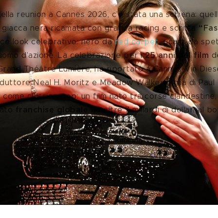
ella reunion a Cannes 2026, c’è stata una schiena: quella
a giacca nera ricamata con grafica racing e scritta
 “Fas
ce look celebrativo: nero da
 red carpet
, ricami da spe
 uomo d’azione. La celebrazione per i 
25 anni del film
 d
 Grand Théâtre Lumière, ha riportato a Cannes Vin Diese
duttore Neal H. Moritz e Meadow Walker, figlia di Paul
, come classico pop: un film nato tra corse clandestine,
ato 
franchise globale 
da oltre 7 miliardi di dollari al b