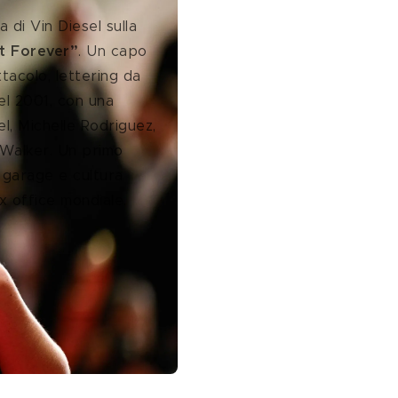
 di Vin Diesel sulla 
t Forever”
. Un capo 
ttacolo, lettering da 
el 2001, con una 
l, Michelle Rodriguez, 
 Walker. Un primo 
 garage e cultura 
ox office mondiale. 