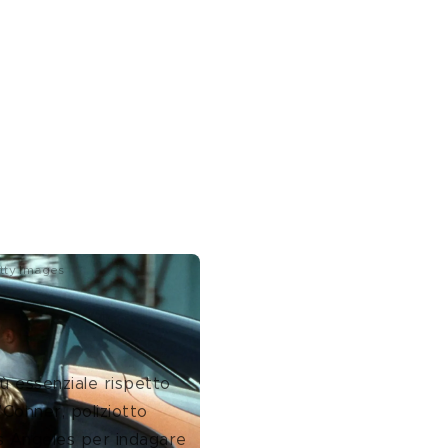
etty Images
na famiglia
ù essenziale rispetto 
’Conner, poliziotto 
os Angeles per indagare 