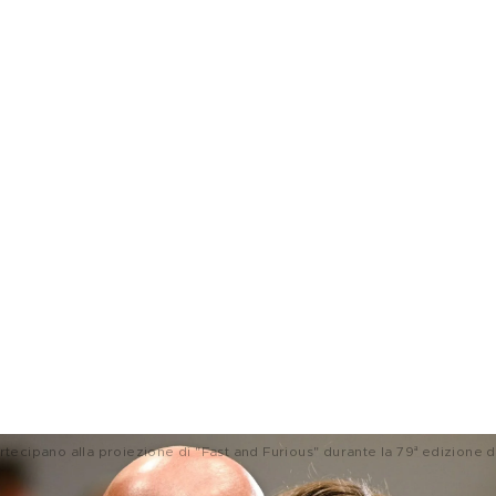
ecipano alla proiezione di "Fast and Furious" durante la 79ª edizione de