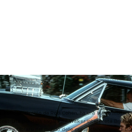
ano in una gara in una scena del film "Fast and Furious", 2001 - Credits G
iziotto sotto copertura, un garage, u
e Furious
,
 diretto da Rob Cohen, ha una trama molto pi
 costruita poi dalla saga. Paul Walker interpreta Brian O
to di infiltrarsi nel mondo delle corse clandestine di L