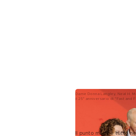
Dame Donna Langley, Neal H. Mo
il 25° anniversario di "Fast and
Non un tuxedo, 
Il punto moda è tutto nel