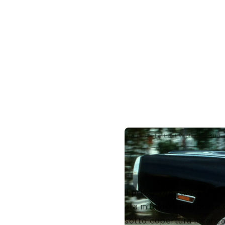
Vin Diesel e Paul Walker si sfid
La trama: un pol
Il primo 
The Fast and th
alla mitologia iperbolica
sotto copertura incarica