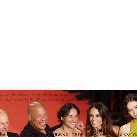
ritz, Vin Diesel, Michelle Rodriguez, Jordana Brewster e Meadow Walke
 Furious" durante la 79ª edizione del Festival di Cannes, 2026 - Credits G
ma una racing jacket da sera
la scelta di Diesel: la giacca, nera con disegno da corsa