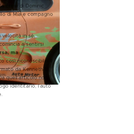
lla crew di Dominic 
ello di Mia e compagno 
a velocità in sé, 
omincia a sentirsi 
rsa, ma 
 così riconoscibile. Il 
rmato da Kenneth Li, 
a quell’articolo non 
go identitario, l’auto 
. 