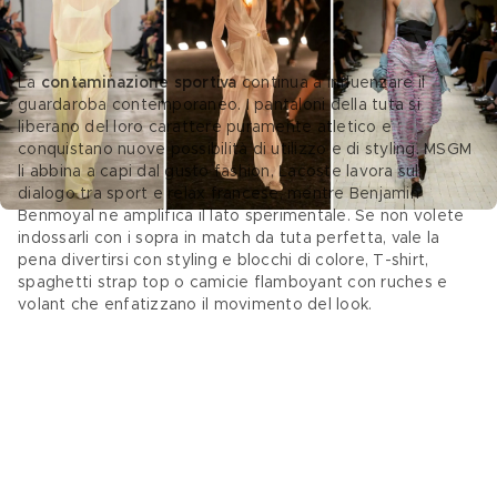
5 Pantaloni larghi stile tuta
La 
contaminazione sportiva
 continua a influenzare il 
guardaroba contemporaneo. I pantaloni della tuta si 
liberano del loro carattere puramente atletico e 
conquistano nuove possibilità di utilizzo e di styling. MSGM 
li abbina a capi dal gusto fashion, Lacoste lavora sul 
dialogo tra sport e relax francese, mentre Benjamin 
Benmoyal ne amplifica il lato sperimentale. Se non volete 
indossarli con i sopra in match da tuta perfetta, vale la 
pena divertirsi con styling e blocchi di colore, T-shirt, 
spaghetti strap top o camicie flamboyant con ruches e 
volant che enfatizzano il movimento del look.