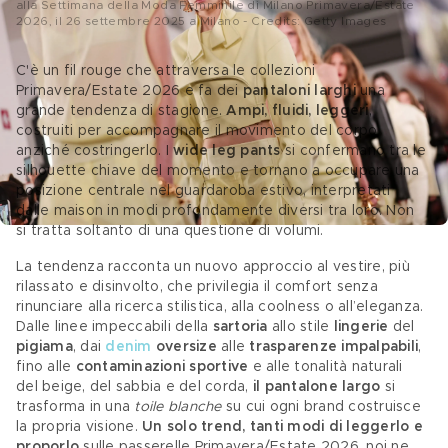
alla Settimana della Moda Femminile di Milano Primavera/Estate
2026, il 26 settembre 2025 a Milano - Credits: Getty Images
C'è un fil rouge che attraversa le collezioni 
Primavera/Estate 2026 e fa dei 
pantaloni larghi
 una 
grande tendenza di stagione. 
Ampi, fluidi, leggeri
, 
costruiti per accompagnare il movimento del corpo 
anziché costringerlo. I 
wide leg pants 
si confermano tra le 
silhouette chiave del momento e tornano a occupare una 
posizione centrale nel guardaroba estivo, interpretati 
dalle maison in modi profondamente diversi tra loro. Non 
si tratta soltanto di una questione di volumi. 
La tendenza racconta un nuovo approccio al vestire, più 
rilassato e disinvolto, che privilegia il comfort senza 
rinunciare alla ricerca stilistica, alla coolness o all’eleganza. 
Dalle linee impeccabili della 
sartoria 
allo stile 
lingerie
 del 
pigiama
, dai
denim
 oversize
 alle
 trasparenze impalpabili
, 
fino alle 
contaminazioni sportive
 e alle tonalità naturali 
del beige, del sabbia e del corda,
 il pantalone largo 
si 
trasforma in una 
toile blanche
 su cui ogni brand costruisce 
la propria visione. 
Un solo trend, tanti modi di leggerlo e 
proporlo 
sulle passerelle Primavera/Estate 2026, noi ne 