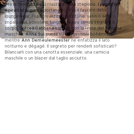
Tra le tendenze più rilassate della stagione, 
i pantaloni 
ispirati al pigiama 
portano in città il fascino della 
loungewear. Fluidi, realizzati in cotone, satin o sete 
impalpabili, scivolano lungo la figura senza segnare il 
corpo. 
Dolce&Gabbana
 li legge con la lente del pigiama 
maschile, 
Anna Sui 
punta su suggestioni bohémien, 
mentre 
Ann Demeulemeester
 ne enfatizza il lato 
notturno e dégagé. Il segreto per renderli sofisticati? 
Bilanciarli con una canotta essenziale, una camicia 
maschile o un blazer dal taglio asciutto. 