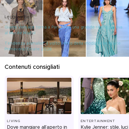
Launchmetrics.com/Spotlight
Leggi anche:
Gianni Versace torna a Parigi con una grande retrospettiva 
al Musée Maillol
Tendenza animalier, il volto felino della moda nelle sfilate 
Primavera/Estate 2026
Contenuti consigliati
LIVING
ENTERTAINMENT
Dove mangiare all’aperto in
Kylie Jenner: stile, luci