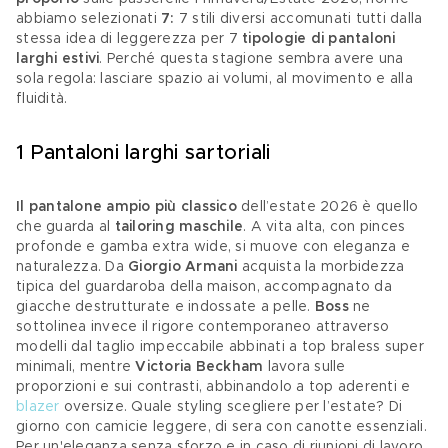
abbiamo selezionati 
7: 
7 stili diversi accomunati tutti dalla 
stessa idea di leggerezza per 7 
tipologie di pantaloni 
larghi estivi
. Perché questa stagione sembra avere una 
sola regola: lasciare spazio ai volumi, al movimento e alla 
fluidità. 
1 Pantaloni larghi sartoriali
Il pantalone ampio più classico
 dell’estate 2026 è quello 
che guarda al 
tailoring maschile
. A vita alta, con pinces 
profonde e gamba extra wide, si muove con eleganza e 
naturalezza. Da 
Giorgio Armani 
acquista la morbidezza 
tipica del guardaroba della maison, accompagnato da 
giacche destrutturate e indossate a pelle. 
Boss 
ne 
sottolinea invece il rigore contemporaneo attraverso 
modelli dal taglio impeccabile abbinati a top braless super 
minimali, mentre
 Victoria Beckham
 lavora sulle 
proporzioni e sui contrasti, abbinandolo a top aderenti e 
blazer
 oversize. Quale styling scegliere per l’estate? Di 
giorno con camicie leggere, di sera con canotte essenziali. 
Per un'eleganza senza sforzo e in caso di riunioni di lavoro 