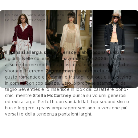
Dolce&Gabbana; Anna Sui; Ann Demeulemeester SS26 - Credits:
Launchmetrics.com/Spotlight
3 Pantaloni larghi in denim
Il jeans si allarga, si alleggerisce 
e abbandona qualsiasi 
rigidità. Nelle collezioni Primavera/Estate 2026 il denim 
assume forme morbide e rilassate, con gambe ampie che 
sfiorano il terreno.
 Zimmermann
 lo interpreta con un 
gusto romantico e femminile tra tagli cut out e uno styling 
in combo con top a baze, 
Etro 
lo propone stampato, dal 
taglio Seventies e lo inserisce in look dal carattere boho-
chic, mentre 
Stella McCartney 
punta su volumi generosi 
ed extra large. Perfetti con sandali flat, top second skin o 
bluse leggere, i jeans ampi rappresentano la versione più 
versatile della tendenza pantaloni larghi. 