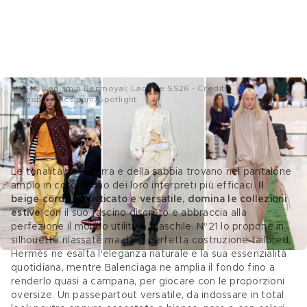
MSGM; Benjamin Benmoyal; Lacoste SS26 - Credits:
Launchmetrics.com/Spotlight
6 Pantaloni larghi in cotone beige
Le tonalità della terra e della sabbia trovano nel pantalone 
ampio in cotone uno dei loro interpreti più efficaci. 
Il 
beige corda, sofisticato e versatile, domina le collezioni 
estive
 con il suo fascino discreto e abbraccia alla 
perfezione il mondo utility e maschile. N°21 lo propone in 
silhouette rilassate ma dalla perfetta costruzione tailored, 
Hermès ne esalta l'eleganza naturale e la sua essenzialità 
quotidiana, mentre Balenciaga ne amplia il fondo fino a 
renderlo quasi a campana, per giocare con le proporzioni 
oversize. Un passepartout versatile, da indossare in total 