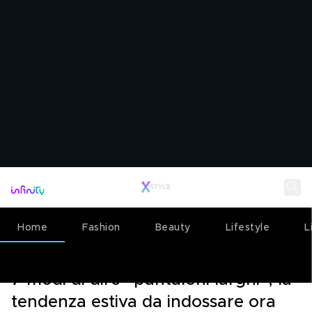
Home
Fashion
Beauty
Lifestyle
L
FASHION
01 GIUGNO 2026
7 modi di dire “pantaloni larghi”, la
tendenza estiva da indossare ora