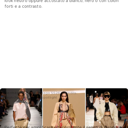
look neutro oppure accostato a bianco, nero o con colori 
forti e a contrasto. 
Hermès; N°21; Balenciaga SS26 - Credits:
Launchmetrics.com/Spotlight
7 Pantaloni larghi a righe 
Perfette per amplificare ulteriormente il senso di slancio e 