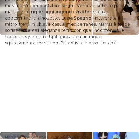
movimento dei 
pantaloni larghi
. Verticali, sottili o più 
marcate, 
le righe aggiungono carattere 
senza 
appesantire la silhouette.
 Luisa Spagnoli
 interpreta il 
micro trend in chiave casual mediterranea, Marras li rende 
sofisticati e dall’eleganza rétro con quel inconfondibile 
tocco artsy, mentre Ujoh gioca con un mood 
squisitamente marittimo. Più estivi e rilassati di così…
Marras; Luisa Spagnoli; Ujoh SS26 - Credits: