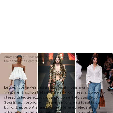
Zimmermann; Etro; Stella McCartney SS26 - Credits:
Launchmetrics.com/Spotlight
4 Pantaloni larghi trasparenti
Leggeri come veli, quasi impalpabili. I 
pantaloni 
trasparenti 
sono strettamente interconnessi al concetto 
stesso di leggerezza, giocando con effetti 
see-through
. 
Sportmax
 li propone in chiave sartoriale su tonalità giallo 
burro, 
Emporio Armani
 li rende eterei ed elegantissimi 
attraverso motivi stampati e giochi quasi olografici, 