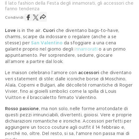
Il lato fashion della Festa degli innamorati, gli accessori che
fanno tendenza
Condividi:
Love
 is in the air. 
Cuori
 che diventano bags-to-have, 
charms, scarpe da indossare o regalare (anche a se 
stesse) per 
San Valentino
 da sfoggiare a una cena 
galante proprio nel giorno degli 
innamorati
 o a un primo 
appuntamento. Per sorprendere, sedurre, giocare 
all’amore a partire dal look.
Le maison celebrano l’amore con 
accessori
 che diventano 
veri statement di stile: dalle iconiche borse di Moschino, 
Alaïa, Coperni e Bulgari, alle décolleté romantiche di Roger 
Vivier, fino ai gioielli simbolici come la spilla di Louis 
Vuitton e il braccialetto firmato Valentino. 
Rosso passione
, ma non solo, nelle forme arrotondate di 
questi pezzi irrinunciabili, divertenti, gioiosi. Vere e proprie 
dichiarazioni romantiche e ironiche. Accessori perfetti per 
aggiungere un tocco couture agli outfit il 14 febbraio e, 
perché no, oltre. Del resto, si sa, l'amore non passa mai di 