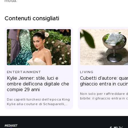
moda.
Contenuti consigliati
ENTERTAINMENT
LIVING
Kylie Jenner: stile, luci e
Cubetti d'autore: quan
ombre dell’icona digitale che
ghiaccio entra in cuci
compie 29 anni
Non solo per raffreddare d
bibite: il ghiaccio entra in 
Dai capelli turchesi dell’epoca King
diventa tecnica, consisten
Kylie alla couture di Schiaparelli,
sapore. Dalle granite alle s
dai Lip Kit diventati un fenomeno
dalle insalate ai dessert, gl
globale al nuovo corso del
trasformano nell'alleato pi
suo brand Khy: Kylie
sorprendente dell'estate
Jenner festeggia il suo
compleanno. Ritratto di una star