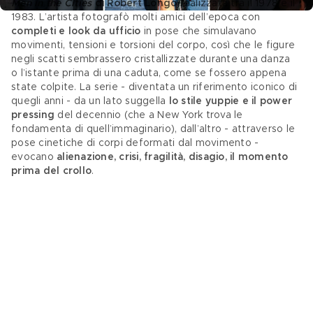
Men in the Cities
 di Robert Longo 
realizzata tra il 1978 e il 
1983. L’artista fotografò molti amici dell’epoca con 
completi e look da ufficio
 in pose che simulavano 
movimenti, tensioni e torsioni del corpo, così che le figure 
negli scatti sembrassero cristallizzate durante una danza 
o l’istante prima di una caduta, come se fossero appena 
state colpite. La serie - diventata un riferimento iconico di 
quegli anni - da un lato suggella 
lo stile yuppie e il power 
pressing 
del decennio (che a New York trova le 
fondamenta di quell’immaginario), dall’altro - attraverso le 
pose cinetiche di corpi deformati dal movimento - 
evocano 
alienazione, crisi, fragilità, disagio, il momento 
prima del crollo
. 