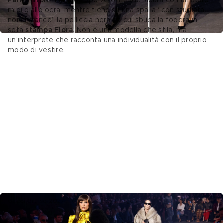
Paris Hilton
 in grande spolvero incede sicura con un abito 
midi giallo ocra, mentre tiene su una spalla “con studiata 
nonchalance” la pelliccia nera da cui sbuca la fodera in 
seta 
stampa Flora
. Non è una modella che sfila, ma 
un’interprete che racconta una individualità con il proprio 
modo di vestire. 
Gucci Cruise 2027 – Credits Getty Images