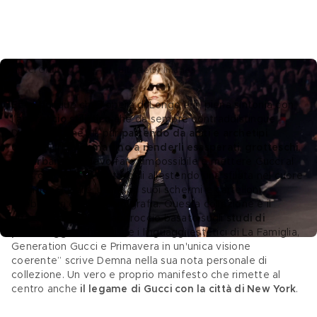
Gucci Cruise 2027 – Credits Getty Images
Ecco dunque che l’opera di Longo è in piena sintonia con 
l’
approccio stilistico
 che da sempre contraddistingue 
Demna. Anche lui, pur 
partendo da abiti e archetipi 
comuni, li deforma fino a renderli esasperati, grotteschi, 
disturbanti
. “Volevo fare l'impossibile e mettere Gucci al 
centro di questa metropoli allestendo una sfilata nel cuore 
di Times Square, usando i suoi schermi e cartelloni 
pubblicitari come scenografia. Questa collezione è il 
quarto atto del mio approccio basato sugli 
studi di 
personaggio
, che unisce i linguaggi estetici di La Famiglia, 
Generation Gucci e Primavera in un'unica visione 
coerente” scrive Demna nella sua nota personale di 
collezione. Un vero e proprio manifesto che rimette al 
centro anche 
il legame di Gucci con la città di New York
. 