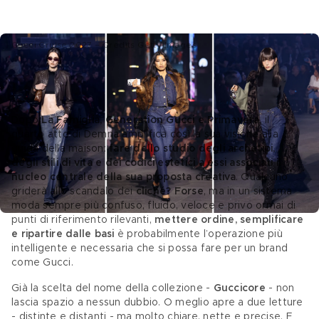
Gucci Cruise 2027 – Credits Getty Images
Guccicore, il quarto atto di Demna
Dopo 
La Famiglia, Generation Gucci e Primavera
, il 
quarto atto di Demna amplifica così la sua visione alla 
guida della maison: 
fare dello studio degli archetipi, 
degli stili di vita e dei codici estetici a essi associati il 
nucleo centrale della sua proposta creativa
. Qualcuno 
griderà allo scandalo dei 
cliché? Forse
, ma in un sistema 
moda sempre più confuso, fluido, veloce e privo ormai di 
punti di riferimento rilevanti, 
mettere ordine, semplificare 
e ripartire dalle basi 
è probabilmente l’operazione più 
intelligente e necessaria che si possa fare per un brand 
come Gucci.
Già la scelta del nome della collezione - 
Guccicore
 - non 
lascia spazio a nessun dubbio. O meglio apre a due letture 
- distinte e distanti - ma molto chiare, nette e precise. E 