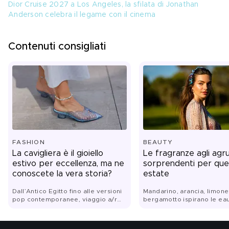
Dior Cruise 2027 a Los Angeles, la sfilata di Jonathan 
Anderson celebra il legame con il cinema
Contenuti consigliati
FASHION
BEAUTY
La cavigliera è il gioiello
Le fragranze agli agr
estivo per eccellenza, ma ne
sorprendenti per que
conoscete la vera storia?
estate
Dall’Antico Egitto fino alle versioni
Mandarino, arancia, limone
pop contemporanee, viaggio a/r
bergamotto ispirano le ea
nel monile che ha attraversato
toilette perfette per le va
epoche e secoli senza mai perdere
fascino