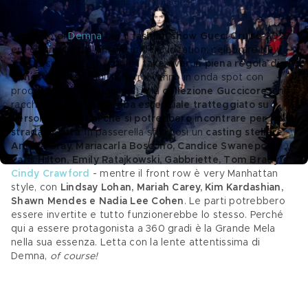
Gucci Cruise 2027 – Credits Getty Images
L’intento di 
Demna
 per il
 fashion show Gucci Cruise 2027
era chiaro sin dall’annuncio della location: celebrare New 
York. E così è stato, con un 
take over in piena regola di 
Times Square
 (sugli schermi vanno in onda spot con 
prodotti Gucci immaginari) e la 
collezione Guccicore
, che 
racchiude 
un guardaroba essenziale tratteggiato su 
persone/archetipi che si potrebbero incontrare per 
strada in città
. In passerella sfila così un
 casting stellare - 
Amelia Gray, Mariacarla Boscono, Candice Swanepoel, 
Paris Hilton, Emily Ratajkowski, Gabbriette, Tom Brady e 
Cindy Crawford
 - mentre il front row è very Manhattan 
style, con 
Lindsay Lohan, Mariah Carey, Kim Kardashian, 
Shawn Mendes e Nadia Lee Cohen
. Le parti potrebbero 
essere invertite e tutto funzionerebbe lo stesso. Perché 
qui a essere protagonista a 360 gradi è la Grande Mela 
nella sua essenza. Letta con la lente attentissima di 
Demna, 
of course!