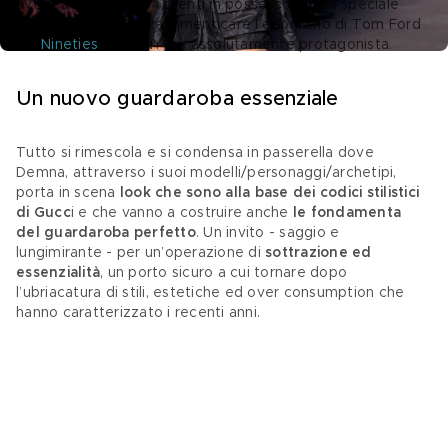
avere accesso solo i clienti in possesso di una speciale 
chiave dorata. Senza dimenticare l’edonismo di Tom Ford 
nei 
Nineties
 di cui NYC è assolutamente protagonista.
Un nuovo guardaroba essenziale 
Tutto si rimescola e si condensa in passerella dove 
Demna, attraverso i suoi modelli/personaggi/archetipi, 
porta in scena
 look che sono alla base dei codici stilistici 
di Gucc
i e che vanno a costruire anche 
le fondamenta 
del guardaroba perfetto
. Un invito - saggio e 
lungimirante - per un’operazione di 
sottrazione ed 
essenzialità
, un porto sicuro a cui tornare dopo 
l’ubriacatura di stili, estetiche ed over consumption che 
hanno caratterizzato i recenti anni. 