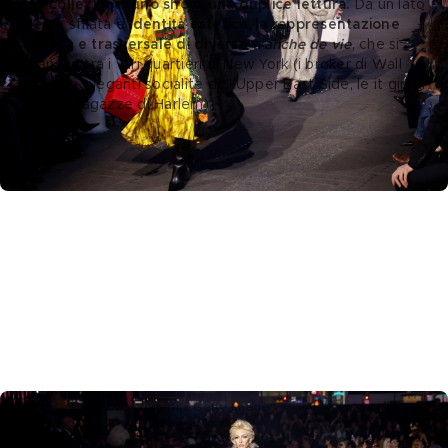
Una collezione, uno show, una duplice lettura.
 Da un lato 
questa sfilata è 
identità estetica,
la rappresentazione 
stilistica e trasversale di diverse
 tranche de vie
, che si 
dipanano tra i vari quartieri di New York (i broker di Wall 
street, le eleganti socialite dell’Upper East Side, le it girl di 
Soho, le ragazze di Harlem). 
Gucci Cruise 2027 – Credits Getty Images