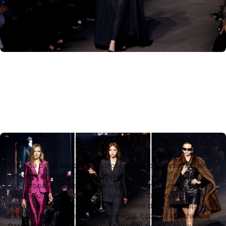
Gucci Cruise 2027 – Credits Getty Images
Si passa poi ai 
cappotti
: rigorosamente doublebreast in 
versione lunga e notturna oppure corto, rosso e tutto 
abbottonato per segnare la vita; e ancora i fur coat in stile 
“sciura” un vero leitmotiv di passerella. Danno attitude e 
sono il tocco perfetto per la creazione degli archetipi di 
stile di Demna e dei suoi personaggi. Ecco infatti che una 