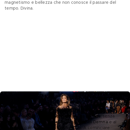
magnetismo e bellezza che non conosce il passare del 
tempo. Divina.
Gucci Cruise 2027 – Credits Getty Images
Il bon ton incontra il glamour e rimette al centro la 
quintessenza di Gucci e dell’eleganza italiana
, senza 
tuttavia rinunciare alle 
immancabili cifre di Demna 
e al 
suo lessico identitario e identificativo. A cominciare 