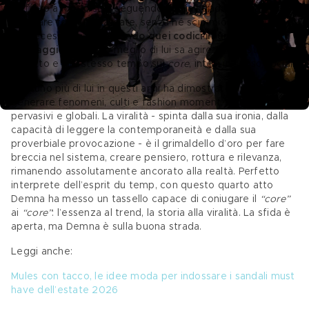
va fatto a modo suo, seguendo la sua strada, senza né 
replicare formule passate, senza né scimmiottare i suoi 
predecessori, ma 
traslando quei codici in un nuovo 
linguaggio
. Nessuno meglio di lui sa agire su questo 
aspetto e allo stesso tempo sui 
core
, intesi in senso social. 
Nessuno più di lui in questi anni ha dimostrato di saper 
generare fenomeni, culti e fashion moment, rendendoli 
pervasivi e globali. La viralità - spinta dalla sua ironia, dalla 
capacità di leggere la contemporaneità e dalla sua 
proverbiale provocazione - è il grimaldello d’oro per fare 
breccia nel sistema, creare pensiero, rottura e rilevanza, 
rimanendo assolutamente ancorato alla realtà. Perfetto 
interprete dell’esprit du temp, con questo quarto atto 
Demna ha messo un tassello capace di coniugare il 
“core”
ai 
“core”
: l’essenza al trend, la storia alla viralità. La sfida è 
aperta, ma Demna è sulla buona strada.
Leggi anche:
Mules con tacco, le idee moda per indossare i sandali must 
have dell’estate 2026