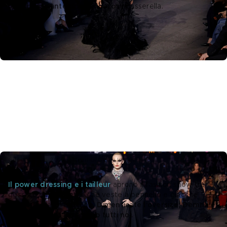
dall’
abbondante dose di nero
 in passerella. 
Gucci Cruise 2027 – Credits Getty Images
Il power dressing e i tailleur
aprono il fashion show tra 
gessato doppiopetto che veste a pennello e giacche 
sciancrate a un bottone. 
Dimenticate l’oversize: Demna è 
oltre. E presto lo saremo tutti noi. 