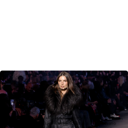
Gucci Cruise 2027 – Credits Getty Images
Fu esattamente nella Grande Mela che 
la maison aprì nel 
1953 la sua prima boutique fuori dall’Italia
. Da allora la 
città non ha smesso di fare da sfondo alla lunga storia di 
Gucci: i suoi intrecci con il jet set negli anni ’50 e ’60, gli 
eccessi e la nightlife degli anni’70, il lusso degli ’80. Sfiora 
la leggenda la storia di Gucci Galleria: uno spazio 
“segreto” sulla boutique di Fifth Avenue a cui potevano 