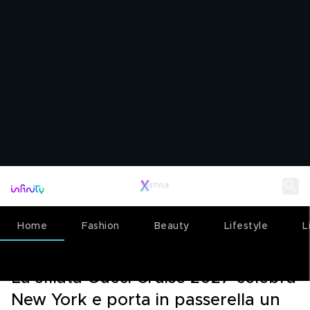
Home
Fashion
Beauty
Lifestyle
L
FASHION
17 MAGGIO 2026
La sfilata Gucci Cruise 2027 celebra
New York e porta in passerella un