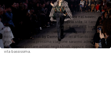
Dall’altro, a una prima lettura, rimane 
una guida essenziale 
agli elementi emblematici della maison 
(l’horsebit, il 
monogram, il motivo Flora, il nastro Web che diventa un 
bra a fascia)e 
a ciò che non può mancare nei nostri 
guardaroba e su cui costruire il proprio stile
: la camicia 
passepartout, l’intramontabile gonna a matita, il trench 
perfetto, il jeans. Anche in quest’ultimo caso, prendete 
nota dei 
nuovi diktat by Demna
: per lei al bando i wide 
legs. I denim della prossima stagione saranno aderenti e a 
vita alta, da portare infilati negli stivali, oppure dritti e a 
vita bassissima.