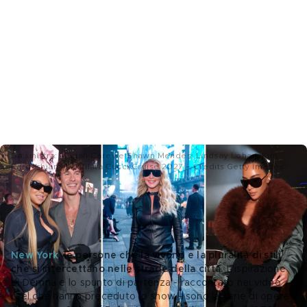
Da sinistra: Mariah Carey e Shawn Mendes; Lindsay Lohan; Kim
Kardashian alla sfilata Gucci Cruise 2027 – Credits Getty Images
L’omaggio a New York, Robert Longo e il 
manifesto di Demna
New York
, le persone che la vivono e la pluralità di stili 
che si intercettano nelle strade della città. 
L’ispirazione 
di Demna e lo spunto di partenza - raccontato nei video 
reel che hanno preceduto lo show - sono la serie di opere 