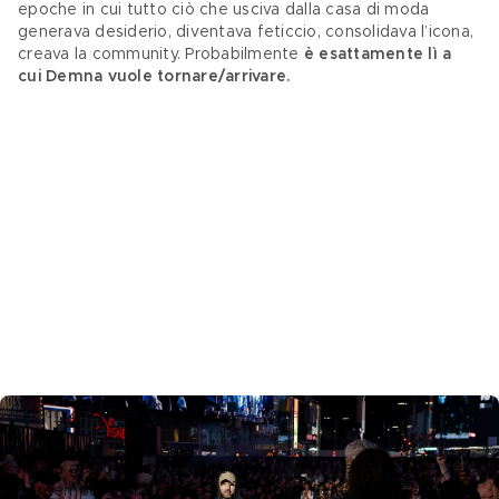
epoche in cui tutto ciò che usciva dalla casa di moda 
generava desiderio, diventava feticcio, consolidava l’icona, 
creava la community. Probabilmente
 è esattamente lì a 
cui Demna vuole tornare/arrivare.
Gucci Cruise 2027 – Credits Getty Images
Ma da genio e da profondo conoscitore della 
contemporaneità, quale è, Demna sa bene che tutto ciò 