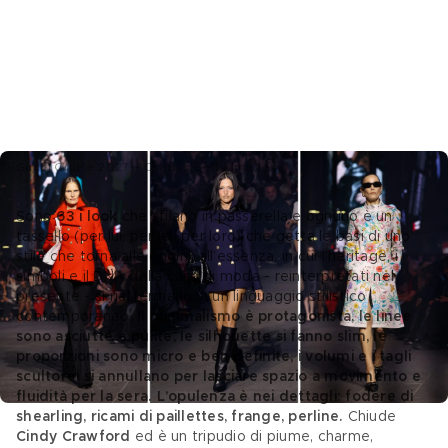
Gucci Cruise 2027 – Credits Getty Images
Sono 
63 i look
 che sfilano in passerella e ognuno è un 
tassello (per lui, per lei, per loro) che getta le basi di uno 
stile che torna alle origini, all’essenza, in cui l’heritage, i 
simboli e il DNA della casa di moda - reinterpretati nel 
presente - si riaffermano in un linguaggio stilistico 
contemporaneo. 
Il minimalismo è protagonista, le linee 
sono asciutte e pulite, le silhouette si fanno slim, le 
proporzioni sono micro e ben definite, i volumi e i tagli 
scultorei si annullano per lasciare spazio a movimento e 
fluidità per la sera. L’opulenza è nei dettagli: fodere di 
shearling, ricami di paillettes, frange, perline. 
Chiude 
Cindy Crawford 
ed è un tripudio di piume, charme, 