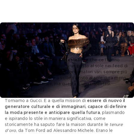
Gucci Cruise 2027 – Credits Getty Images
Dall’altro lato 
Guccicore esplicita con forza la volontà di 
tornare a fare di Gucci un brand capace di creare 
CORE
, 
quel suffisso tanto usato (quanto abusato negli ultimi 
anni) per 
definire i trend e le estetiche
 che ce l’hanno 
fatta sui social, guadagnandosi un posto al sole nei feed di 
fashionisti, content creator e consumatori vari, sempre più 
distratti e voraci. (Certo a volte il posto al sole dura meno 
di un ciclo nictemerale, ma questa è una parentesi. 
Torniamo al topic.)
Torniamo a Gucci. E a quella mission di 
essere di nuovo il 
generatore culturale e di immaginari, capace di definire 
la moda presente e anticipare quella futura
, plasmando 
e ispirando lo stile in maniera significativa, come 
storicamente ha saputo fare la maison durante le 
tenure 
d’oro
, da Tom Ford ad Alessandro Michele. Erano le 