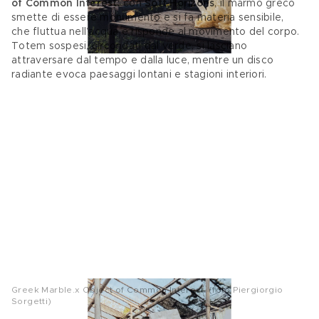
of Common Interest: 
con
 Soft Horizons
, il marmo greco 
smette di essere monumento e si fa materia sensibile, 
che fluttua nell’acqua e risponde al movimento del corpo. 
Totem sospesi, circondati dal verde, si lasciano 
attraversare dal tempo e dalla luce, mentre un disco 
radiante evoca paesaggi lontani e stagioni interiori. 
Greek Marble.x Object of Common Interest. (foto Piergiorgio
Sorgetti)