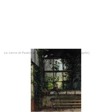
Le serre di Pasino a Varedo (foto Piergiorgio Sorgetti)