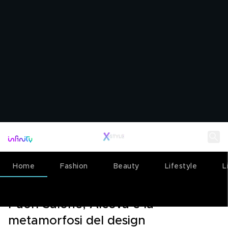
Home
Fashion
Beauty
Lifestyle
L
LIVING
09 APRILE 2025
Fuori Salone, Alcova e la
metamorfosi del design