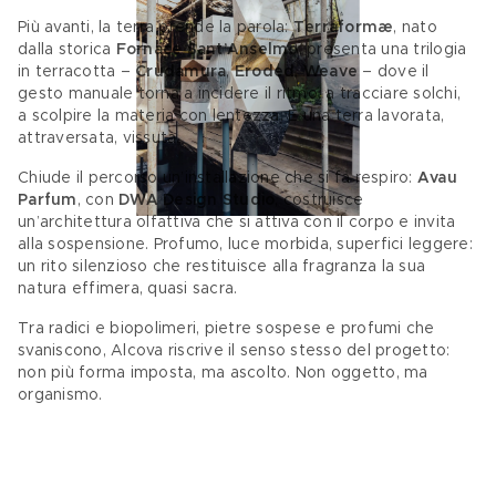
Più avanti, la terra prende la parola: 
Terraformæ
, nato 
dalla storica 
Fornace Sant’Anselmo
, presenta una trilogia 
in terracotta – 
Crudamura
,
 Eroded
,
 Weave
 – dove il 
gesto manuale torna a incidere il ritmo, a tracciare solchi, 
a scolpire la materia con lentezza. È una terra lavorata, 
attraversata, vissuta. 
Chiude il percorso un’installazione che si fa respiro: 
Avau 
Parfum
, con 
DWA Design Studio
, costruisce 
un’architettura olfattiva che si attiva con il corpo e invita 
alla sospensione. Profumo, luce morbida, superfici leggere: 
un rito silenzioso che restituisce alla fragranza la sua 
natura effimera, quasi sacra. 
Tra radici e biopolimeri, pietre sospese e profumi che 
svaniscono, Alcova riscrive il senso stesso del progetto: 
non più forma imposta, ma ascolto. Non oggetto, ma 
organismo.