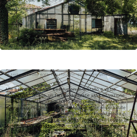
Le serre di Pasino a Varedo (foto Piergiorgio Sorgetti)
Alle 
Serre di Pasino
 – costruzioni in metallo e vetro 
segnate dal tempo, un tempo dedicate alla coltivazione 
delle orchidee bianche – tutto parla di metamorfosi. La 
natura ha preso possesso dello spazio, si arrampica sulle 
strutture, s’insinua nelle crepe, trasforma l’architettura in 
un organismo ibrido. Ed è qui che prende forma l’opera di 
Marcin Rusak
, 
Ghost Orchid
, una scultura in biopolimero 
PLA che si decompone per nutrire il suolo.