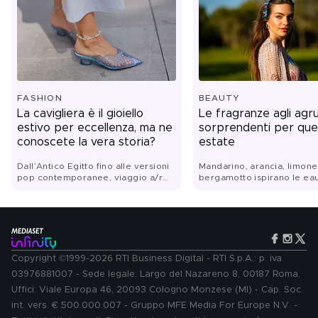
FASHION
BEAUTY
La cavigliera è il gioiello
Le fragranze agli agr
estivo per eccellenza, ma ne
sorprendenti per que
conoscete la vera storia?
estate
Dall’Antico Egitto fino alle versioni
Mandarino, arancia, limone
pop contemporanee, viaggio a/r
bergamotto ispirano le ea
nel monile che ha attraversato
toilette perfette per le va
epoche e secoli senza mai perdere
fascino
Copyright ©1999-2026 RTI Business Digital - RTI S.p.A.: p. iva
03976881007 - Sede legale: Largo del Nazareno 8, 00187 Roma.
Uffici: Viale Europa 46, 20093 Cologno Monzese (MI) - Cap. Soc.
int. vers. € 500.000.007 - Gruppo MFE Media For Europe N.V. -