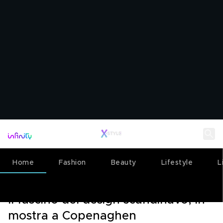
Home
Fashion
Beauty
Lifestyle
L
LIVING
02 LUGLIO 2025
Il fascino del design scandinavo, in
mostra a Copenaghen