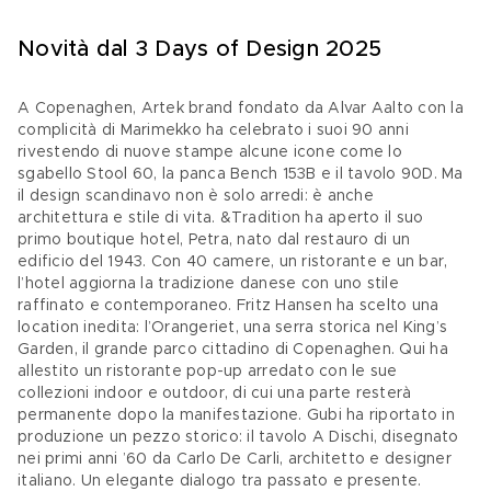
Novità dal 3 Days of Design 2025
A Copenaghen, Artek brand fondato da Alvar Aalto con la 
complicità di Marimekko ha celebrato i suoi 90 anni 
rivestendo di nuove stampe alcune icone come lo 
sgabello Stool 60, la panca Bench 153B e il tavolo 90D. Ma 
il design scandinavo non è solo arredi: è anche 
architettura e stile di vita. &Tradition ha aperto il suo 
primo boutique hotel, Petra, nato dal restauro di un 
edificio del 1943. Con 40 camere, un ristorante e un bar, 
l’hotel aggiorna la tradizione danese con uno stile 
raffinato e contemporaneo. Fritz Hansen ha scelto una 
location inedita: l’Orangeriet, una serra storica nel King’s 
Garden, il grande parco cittadino di Copenaghen. Qui ha 
allestito un ristorante pop-up arredato con le sue 
collezioni indoor e outdoor, di cui una parte resterà 
permanente dopo la manifestazione. Gubi ha riportato in 
produzione un pezzo storico: il tavolo A Dischi, disegnato 
nei primi anni ’60 da Carlo De Carli, architetto e designer 
italiano. Un elegante dialogo tra passato e presente.