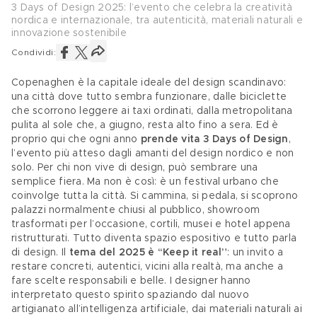
3 Days of Design 2025: l’evento che celebra la creatività
nordica e internazionale, tra autenticità, materiali naturali e
innovazione sostenibile
Condividi:
Copenaghen è la capitale ideale del design scandinavo: 
una città dove tutto sembra funzionare, dalle biciclette 
che scorrono leggere ai taxi ordinati, dalla metropolitana 
pulita al sole che, a giugno, resta alto fino a sera. Ed è 
proprio qui che ogni anno 
prende vita 3 Days of Design
, 
l’evento più atteso dagli amanti del design nordico e non 
solo. Per chi non vive di design, può sembrare una 
semplice fiera. Ma non è così: è un festival urbano che 
coinvolge tutta la città. Si cammina, si pedala, si scoprono 
palazzi normalmente chiusi al pubblico, showroom 
trasformati per l’occasione, cortili, musei e hotel appena 
ristrutturati. Tutto diventa spazio espositivo e tutto parla 
di design. Il 
tema del 2025 è “Keep it real”
: un invito a 
restare concreti, autentici, vicini alla realtà, ma anche a 
fare scelte responsabili e belle. I designer hanno 
interpretato questo spirito spaziando dal nuovo 
artigianato all’intelligenza artificiale, dai materiali naturali ai 