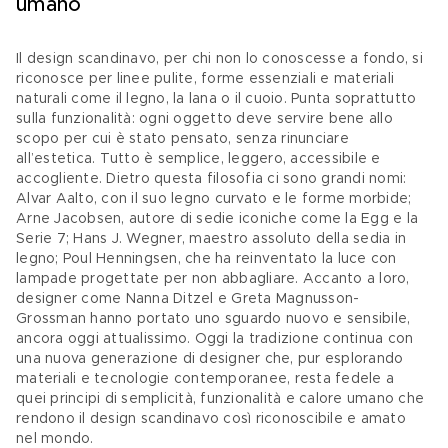
umano
Il design scandinavo, per chi non lo conoscesse a fondo, si 
riconosce per linee pulite, forme essenziali e materiali 
naturali come il legno, la lana o il cuoio. Punta soprattutto 
sulla funzionalità: ogni oggetto deve servire bene allo 
scopo per cui è stato pensato, senza rinunciare 
all’estetica. Tutto è semplice, leggero, accessibile e 
accogliente. Dietro questa filosofia ci sono grandi nomi: 
Alvar Aalto, con il suo legno curvato e le forme morbide; 
Arne Jacobsen, autore di sedie iconiche come la Egg e la 
Serie 7; Hans J. Wegner, maestro assoluto della sedia in 
legno; Poul Henningsen, che ha reinventato la luce con 
lampade progettate per non abbagliare. Accanto a loro, 
designer come Nanna Ditzel e Greta Magnusson-
Grossman hanno portato uno sguardo nuovo e sensibile, 
ancora oggi attualissimo. Oggi la tradizione continua con 
una nuova generazione di designer che, pur esplorando 
materiali e tecnologie contemporanee, resta fedele a 
quei principi di semplicità, funzionalità e calore umano che 
rendono il design scandinavo così riconoscibile e amato 
nel mondo.