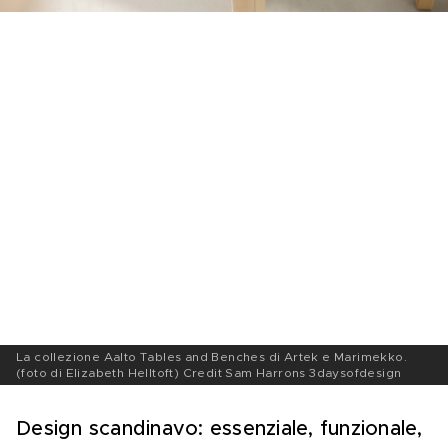
La collezione Aalto Tables and Benches di Artek e Marimekko.
(foto di Elizabeth Helltoft) Credit Sam Harrons 3daysofdesign
Design scandinavo: essenziale, funzionale, 