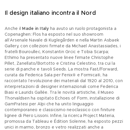
Il design italiano incontra il Nord
Anche il 
Made in Italy
 ha avuto un ruolo protagonista a 
Copenaghen: Flos ha esposto nel suo showroom 
all’Arsenale Navale di Kuglegården e nella Martin Asbaek 
Gallery, con collezioni firmate da Michael Anastassiades, i 
fratelli Bouroullec, Konstantin Grcic e Tobia Scarpa; 
Ethimo ha presentato nuove linee firmate Christophe 
Pillet, Zanellato/Bortotto e Cristina Celestino, tra cui la 
serie di panche e tavoli Seeds. La mostra Fast/Forward, 
curata da Federica Sala per Fenix® e Formica®, ha 
raccontato l’evoluzione dei materiali dal 1920 al 2010, con 
interpretazioni di designer internazionali come Federica 
Biasi e Laurids Gallée. Tra le novità artistiche, il Museo 
Thorvaldsen ha ospitato Echoes of Form, installazione di 
GamFratesi per Alpi che ha unito linguaggio 
contemporaneo e classicismo neoclassico con finiture 
lignee di Piero Lissoni. Infine, la ricerca Project Materia, 
promossa da Tableau e Édition Solenne, ha esposto pezzi 
unici in marmo, bronzo e vetro realizzati anche a 