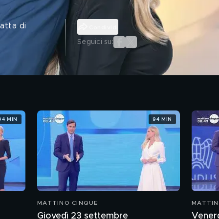
atta di
Condividi
Seguici su:
94 MIN
94 MIN
MATTINO CINQUE
MATTIN
Giovedì 23 settembre
Vener