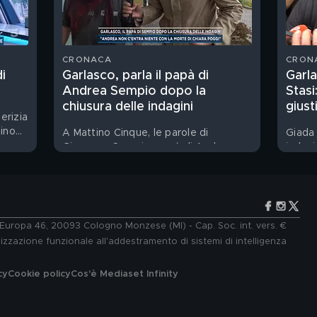
CRONACA
CRON
i
Garlasco, parla il papà di
Garla
Andrea Sempio dopo la
Stasi
chiusura delle indagini
giust
erizia
tino
A Mattino Cinque, le parole di
Giada 
Giuseppe Sempio, papà di Andrea
indagi
Sempio
e Europa 46, 20093 Cologno Monzese (MI) - Cap. Soc. int. vers. €
lizzazione funzionale all'addestramento di sistemi di intelligenza
cy
Cookie policy
Cos'è Mediaset Infinity