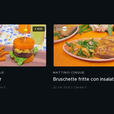
3 MIN
UE
MATTINO CINQUE
r
Bruschette fritte con insala
le 5
22 set 2021 | Canale 5