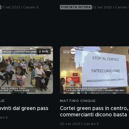
21 set 2021 | Canale 5
22 set 2021 | Canale 
PUNTATA INTERA
2 MIN
UE
MATTINO CINQUE
nvinti dal green pass
Cortei green pass in centro, 
commercianti dicono basta
ale 5
20 set 2021 | Canale 5