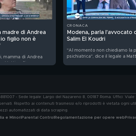
CRONACA
la madre di Andrea
Modena, parla l'avvocato d
o figlio non è
Salim El Koudri
"
"Al momento non chiediamo la p
psichiatrica", dice il legale a Mat
ri, mamma di Andrea
Cinque
 a Mattino Cinque
76881007 - Sede legale: Largo del Nazareno 8, 00187 Roma. Uffici: Vial
ervati. Rispetto ai contenuti trasmessi e/o riprodotti è vietata ogni uti
 mezzi automatizzati di data scraping.
a e Minori
Parental Control
Regolamentazione per opere web
Priva