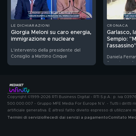
LE DICHIARAZIONI
CRONACA
Giorgia Meloni su caro energia,
Garlasco, 
immigrazione e nucleare
Sempio: "Mi
l'assassino
L'intervento della presidente del
Consiglio a Mattino Cinque
Daniela Ferra
Sempio, parla
Copyright ©1999-2026 RTI Business Digital - RTI S.p.A.: p. iva 039
500.000.007 - Gruppo MFE Media For Europe N.V. - Tutti i diritti ris
artificiale generativa. È altresì fatto divieto espresso di utilizzare
Termini di servizio
Recedi dai servizi a pagamento
Comitato Medi