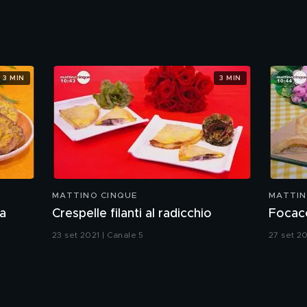
3 MIN
3 MIN
MATTINO CINQUE
MATTIN
ta
Crespelle filanti al radicchio
Focacci
23 set 2021 | Canale 5
27 set 20