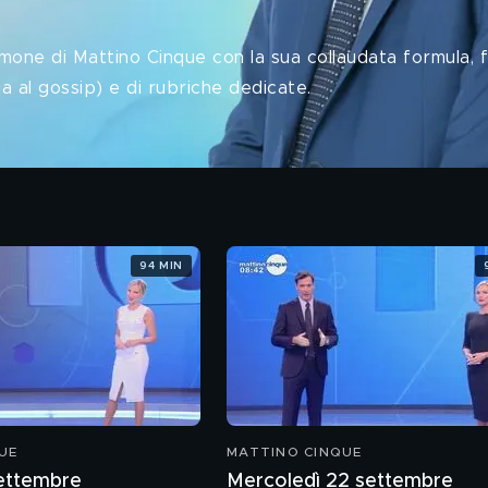
mone di Mattino Cinque con la sua collaudata formula, f
ia al gossip) e di rubriche dedicate.
94 MIN
UE
MATTINO CINQUE
settembre
Mercoledì 22 settembre