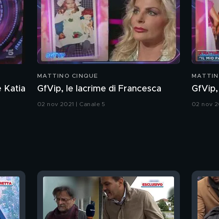
MATTINO CINQUE
MATTIN
e Katia
GfVip, le lacrime di Francesca
GfVip,
02 nov 2021 | Canale 5
02 nov 2