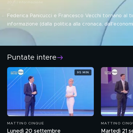
2021 | Informazione
Federica Panicucci e Francesco Vecchi tornano al ti
informazione (dalla politica alla cronaca, dall'econom
Puntate intere
95 MIN
MATTINO CINQUE
MATTINO CINQ
Lunedì 20 settembre
Martedì 21 