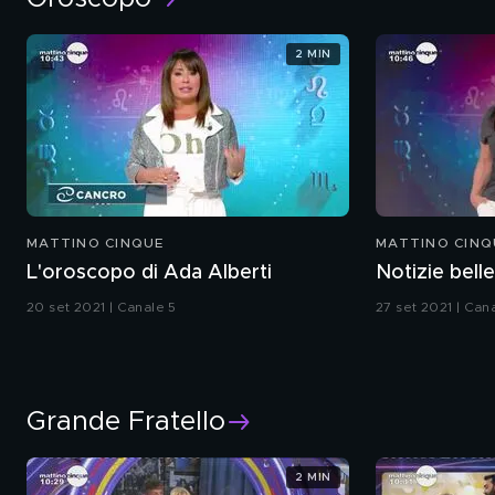
2 MIN
MATTINO CINQUE
MATTINO CINQ
L'oroscopo di Ada Alberti
Notizie belle
20 set 2021 | Canale 5
27 set 2021 | Can
Grande Fratello
2 MIN