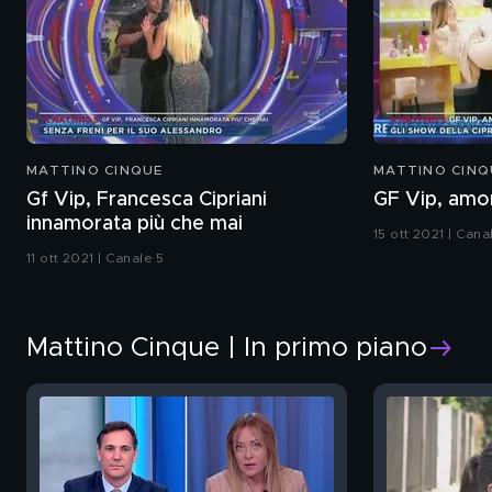
MATTINO CINQUE
MATTINO CINQ
Gf Vip, Francesca Cipriani
GF Vip, amor
innamorata più che mai
15 ott 2021 | Cana
11 ott 2021 | Canale 5
Mattino Cinque | In primo piano