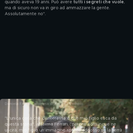
quando aveva 19 anni. Può avere 
tutti i segreti che vuole
, 
ma di sicuro non va in giro ad ammazzare la gente. 
Assolutamente no".
Daniela Ferrari, mamma di Andrea Sempio
"L'unica cosa che ci interessa è che mio figlio esca da 
questa storia", afferma Ferrari, "perché comunque ne 
uscirà, mio figlio un'immagine sporca addosso se la terrà 