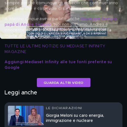
sempre perché comunque gli imbecilli che continueranno 
a credere che è colpevole ci saranno sempre".
A 
Mattino Cinque
 aveva parlato anche 
Giuseppe Sempio, 
papà di Andre Sempio
: "Noi non parliamo. Andrea è 
innocente e basta. 
Andrea non c'entra niente con la 
morte di Chiara Poggi
", aveva dichiarato.
TUTTE LE ULTIME NOTIZIE SU MEDIASET INFINITY 
MAGAZINE
Aggiungi Mediaset Infinity alle tue fonti preferite su 
Google
GUARDA ALTRI VIDEO
Leggi anche
LE DICHIARAZIONI
Giorgia Meloni su caro energia,
immigrazione e nucleare