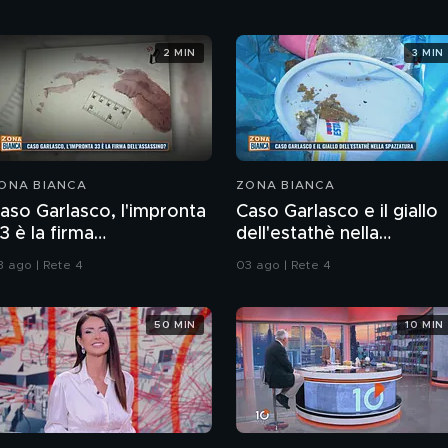
2 MIN
3 MIN
ONA BIANCA
ZONA BIANCA
aso Garlasco, l'impronta
Caso Garlasco e il giallo
3 è la firma
dell'estathè nella
ell'assassino?
spazzatura
3 ago | Rete 4
03 ago | Rete 4
50 MIN
10 MIN