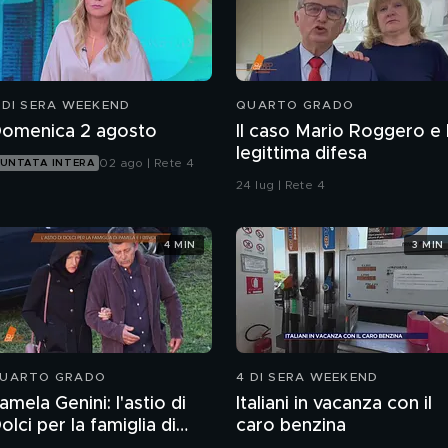
 DI SERA WEEKEND
QUARTO GRADO
omenica 2 agosto
Il caso Mario Roggero e 
legittima difesa
02 ago | Rete 4
UNTATA INTERA
24 lug | Rete 4
4 MIN
3 MIN
UARTO GRADO
4 DI SERA WEEKEND
amela Genini: l'astio di
Italiani in vacanza con il
olci per la famiglia di
caro benzina