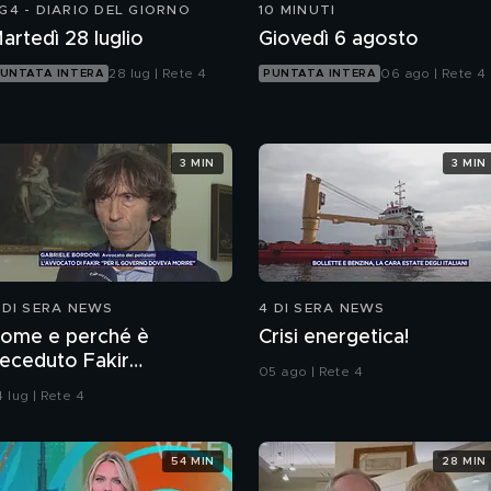
G4 - DIARIO DEL GIORNO
10 MINUTI
artedì 28 luglio
Giovedì 6 agosto
28 lug | Rete 4
06 ago | Rete 4
UNTATA INTERA
PUNTATA INTERA
3 MIN
3 MIN
 DI SERA NEWS
4 DI SERA NEWS
ome e perché è
Crisi energetica!
eceduto Fakir
05 ago | Rete 4
bderrahim?
 lug | Rete 4
54 MIN
28 MIN