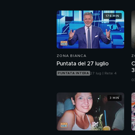
178 MIN
ZONA BIANCA
Z
Puntata del 27 luglio
C
3
27 lug | Rete 4
PUNTATA INTERA
d
0
3 MIN