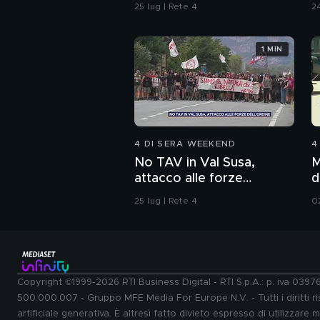
omicidio
P
25 lug | Rete 4
24
1 MIN
4 DI SERA WEEKEND
4
No TAV in Val Susa,
M
attacco alle forze
d
dell'ordine
25 lug | Rete 4
0
Copyright ©1999-2026 RTI Business Digital - RTI S.p.A.: p. iva 039
500.000.007 - Gruppo MFE Media For Europe N.V. - Tutti i diritti ris
artificiale generativa. È altresì fatto divieto espresso di utilizzare