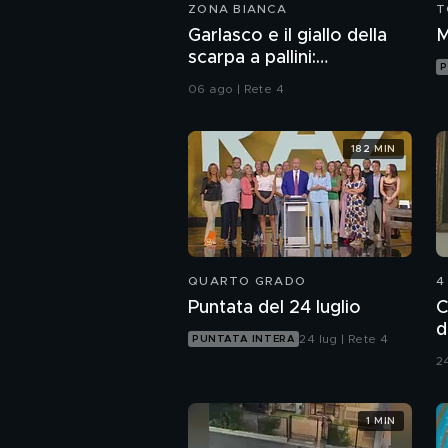
ZONA BIANCA
T
Garlasco e il giallo della
M
scarpa a pallini:
P
compatibile col piede di
06 ago | Rete 4
Sempio?
182 MIN
QUARTO GRADO
4
Puntata del 24 luglio
C
d
24 lug | Rete 4
PUNTATA INTERA
A
24
1 MIN