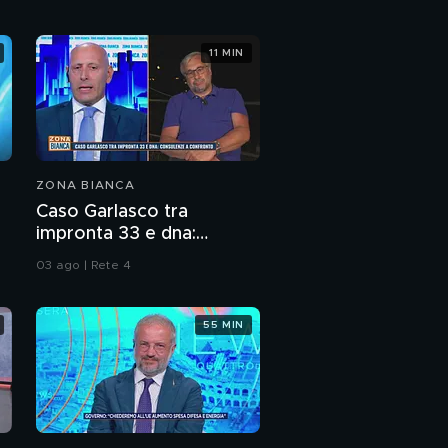
Giornata mondiale
11 MIN
alzheimer, le iniziative
Zucca burger
ZONA BIANCA
Caso Garlasco tra
impronta 33 e dna:
consulenze a confronto
03 ago | Rete 4
55 MIN