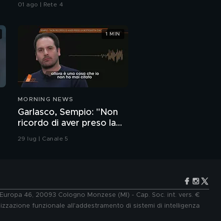
da Ceuta
01 ago | Rete 4
1 MIN
MORNING NEWS
Garlasco, Sempio: "Non
ricordo di aver preso la
bottiglietta d'acqua"
29 lug | Canale 5
e Europa 46, 20093 Cologno Monzese (MI) - Cap. Soc. int. vers. €
lizzazione funzionale all'addestramento di sistemi di intelligenza