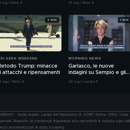
amela
 lug | Rete 4
25 lug | Rete 4
2 MIN
1 MIN
 DI SERA WEEKEND
MORNING NEWS
etodo Trump: minacce
Garlasco, le nuove
i attacchi e ripensamenti
indagini su Sempio e gli
sviluppi
2 ago | Rete 4
29 lug | Canale 5
76881007 - Sede legale: Largo del Nazareno 8, 00187 Roma. Uffici: Vial
ervati. Rispetto ai contenuti trasmessi e/o riprodotti è vietata ogni uti
 mezzi automatizzati di data scraping.