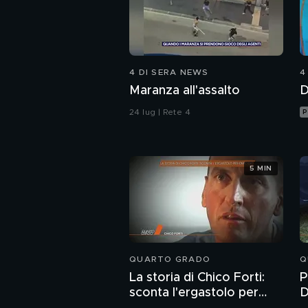
4 DI SERA NEWS
4
Maranza all'assalto
D
24 lug | Rete 4
P
5 MIN
QUARTO GRADO
Q
La storia di Chico Forti:
P
sconta l'ergastolo per
D