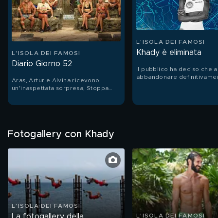
L'ISOLA DEI FAMOSI
Khady è eliminata
L'ISOLA DEI FAMOSI
Diario Giorno 52
Il pubblico ha deciso che 
abbandonare definitivamen
Aras, Artur e Alvina ricevono
gioco è Khady la quale dà i
un'inaspettata sorpresa, Stoppa
di Giuda a Karina.
conquista un posto in finale, mentre
Khady e Linda abbandonano l'Isola.
Fotogallery con Khady
L'ISOLA DEI FAMOSI
La fotogallery della
L'ISOLA DEI FAMOSI