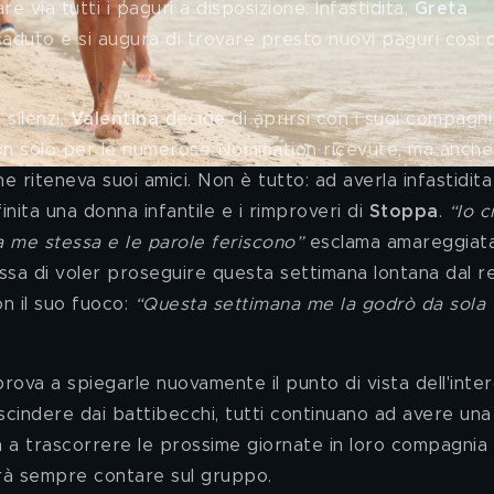
 via tutti i paguri a disposizione. Infastidita, 
Greta 
aduto e si augura di trovare presto nuovi paguri così 
silenzi, 
Valentina 
decide di aprirsi con i suoi compagni
on solo per le numerose Nomination ricevute, ma anche
he riteneva suoi amici. Non è tutto: ad averla infastidit
nita una donna infantile e i rimproveri di 
Stoppa
. 
“Io c
a me stessa e le parole feriscono” 
esclama amareggiata
fessa di voler proseguire questa settimana lontana dal r
n il suo fuoco: 
“Questa settimana me la godrò da sola 
prova a spiegarle nuovamente il punto di vista dell'inter
scindere dai battibecchi, tutti continuano ad avere una
ita a trascorrere le prossime giornate in loro compagnia 
trà sempre contare sul gruppo.