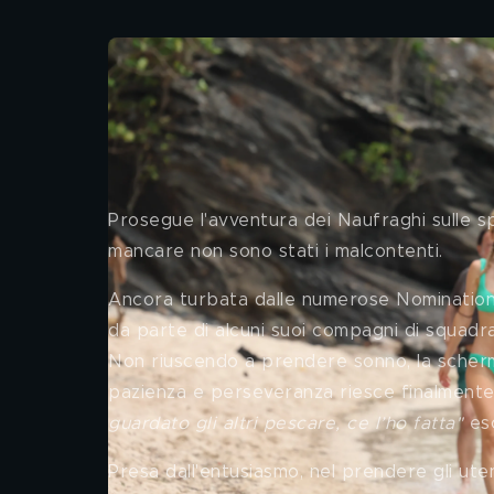
Il chiarimento tra Vale
Barracudas
Prosegue l'avventura dei Naufraghi sulle s
mancare non sono stati i malcontenti. 
Ancora turbata dalle numerose Nomination r
da parte di alcuni suoi compagni di squadra
Non riuscendo a prendere sonno, la schermi
pazienza e perseveranza riesce finalmente
guardato gli altri pescare, ce l’ho fatta" 
es
Presa dall'entusiasmo, nel prendere gli uten