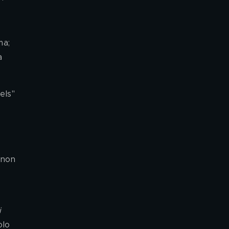
ma; 
a 
els" 
 non 
 
olo 