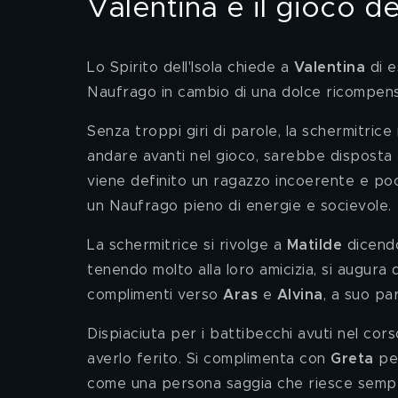
Valentina e il gioco de
Lo Spirito dell'Isola chiede a 
Valentina 
di 
Naufrago in cambio di una dolce ricompens
Senza troppi giri di parole, la schermitrice
andare avanti nel gioco, sarebbe disposta 
viene definito un ragazzo incoerente e po
un Naufrago pieno di energie e socievole. 
La schermitrice si rivolge a 
Matilde 
dicendo
tenendo molto alla loro amicizia, si augura d
complimenti verso 
Aras 
e 
Alvina
, a suo pa
Dispiaciuta per i battibecchi avuti nel cor
averlo ferito. Si complimenta con 
Greta 
pe
come una persona saggia che riesce sempre