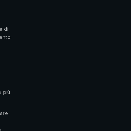
e di 
ento, 
o più 
are 
o
.