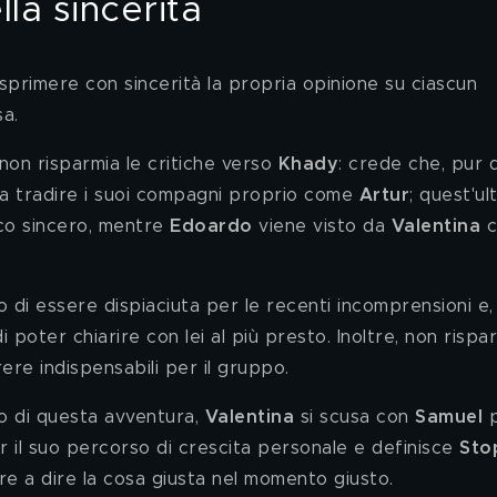
lla sincerità
esprimere con sincerità la propria opinione su ciascun 
a. 
 non risparmia le critiche verso 
Khady
: crede che, pur d
a tradire i suoi compagni proprio come 
Artur
; quest'ul
co sincero, mentre 
Edoardo 
viene visto da 
Valentina 
 di essere dispiaciuta per le recenti incomprensioni e,
i poter chiarire con lei al più presto. Inoltre, non rispar
rere indispensabili per il gruppo.
so di questa avventura, 
Valentina 
si scusa con 
Samuel 
r il suo percorso di crescita personale e definisce 
Sto
 a dire la cosa giusta nel momento giusto. 