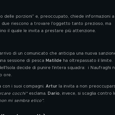
no delle porzioni" e, preoccupato, chiede informazioni a
e due riescono a trovare l'oggetto tanto prezioso, ma 
o il quale le invita a prestare più attenzione. 
'arrivo di un comunicato che anticipa una nuova sanzion
una sessione di pesca 
Matilde 
ha oltrepassato il limite. 
ll'Isola decide di punire l'intera squadra:  i Naufraghi 
o ore. 
a con i suoi compagni. 
Artur 
la invita a non preoccupars
rcare cocchi"
 esclama. 
Dario
, invece, si scaglia contro l
, non mi sembra etico”
. 