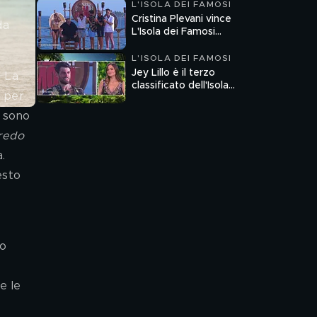
L'ISOLA DEI FAMOSI
Cristina Plevani vince
da 
L'Isola dei Famosi
2025
L'ISOLA DEI FAMOSI
Jey Lillo è il terzo
. La 
classificato dell'Isola
 per 
dei Famosi 2025
a sono 
redo 
. 
esto 
o 
 
e le 