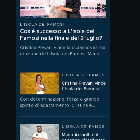
L'ISOLA DEI FAMOSI
Cos'è successo a L’Isola dei
Famosi nella finale del 2 luglio?
Cristina Plevani vince la diciannovesima
edizione de L'Isola dei Famosi, Mario
Adinolfi conquista il secondo posto,
mentre Jey Lillo è il terzo classificato.
L'ISOLA DEI FAMOSI
Cristina Plevani vince
L’Isola dei Famosi
Con determinazione, forza e grande
spirito di adattamento, Cristina è
riuscita a vincere questa edizione de
L’Isola dei Famosi.
L'ISOLA DEI FAMOSI
Mario Adinolfi è il