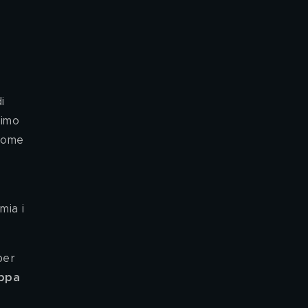
i 
timo 
come 
 
mia i 
per 
ppa 