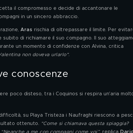
cetta il compromesso e decide di accantonare le 
ompagni in un sincero abbraccio.  
razione, 
Aras 
rischia di oltrepassare il limite. Per evitar
 subito di richiamare il suo compagno. Il suo atteggiam
durante un momento di confidenze con Alvina, critica 
Valentina non doveva urlarlo"
.
ove conoscenze
ere poco disteso, tra i Coquinos si respira un'aria molt
fficoltà, su Playa Tristeza i Naufraghi riescono a pesc
sultato ottenuto. 
"Come si chiamava questa spiaggia? 
 
“Neanche a me con compagni come voi”
, replica 
Dari