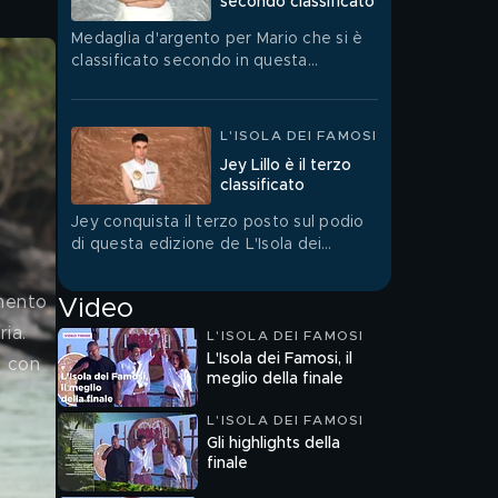
secondo classificato
Medaglia d'argento per Mario che si è
classificato secondo in questa
emozionante edizione de L'Isola dei
Famosi.
L'ISOLA DEI FAMOSI
Jey Lillo è il terzo
classificato
Jey conquista il terzo posto sul podio
di questa edizione de L'Isola dei
Famosi.
mento 
Video
ia. 
L'ISOLA DEI FAMOSI
L'Isola dei Famosi, il
 con 
meglio della finale
L'ISOLA DEI FAMOSI
Gli highlights della
finale