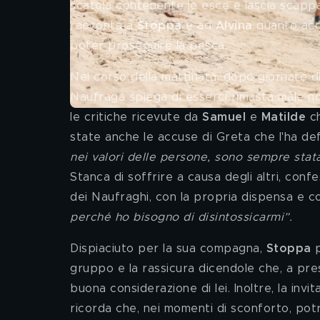
scatola contenente le esce e lascia scappare
racconta a 
Stoppa 
e ad 
Alvina 
quanto acc
poter proseguire la pesca. 
Nel corso della mattinata, dopo giornate di 
Naufraga spiega di esserci rimasta male n
le critiche ricevute da 
Samuel 
e 
Matilde 
c
state anche le accuse di Greta che l'ha defi
nei valori delle persone, sono sempre stat
Stanca di soffrire a causa degli altri, con
dei Naufraghi, con la propria dispensa e co
perché ho bisogno di disintossicarmi”.
Dispiaciuto per la sua compagna, 
Stoppa 
gruppo e la rassicura dicendole che, a pre
buona considerazione di lei. Inoltre, la inv
ricorda che, nei momenti di sconforto, po