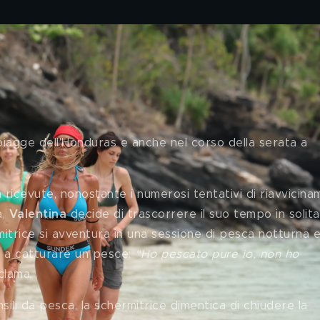
ntina e il gruppo dei 
piagge dell'Honduras e anche nel corso della serata a 
icevute, nonostante i numerosi tentativi di riavvicina
, 
Valentina
 decide di trascorrere il suo tempo in solitar
trice si avventura in una sessione di pesca notturna e
 a catturare un pesce: 
“Ho pescato pure io, non ho 
clama. 
sili da pesca, la schermitrice dimentica di chiudere la 