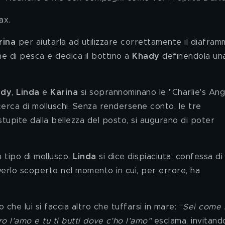
ax. 
rina 
per aiutarla ad utilizzare correttamente il diafram
ne di pesca e dedica il bottino a 
Khady 
definendola un
ady
, 
Linda
 e 
Karina 
si soprannominano le "Charlie's Ang
 cerca di molluschi. Senza rendersene conto, le tre 
tupite dalla bellezza del posto, si augurano di poter 
 tipo di mollusco, 
Linda 
si dice dispiaciuta: confessa di
erlo scoperto nel momento in cui, per errore, ha 
o che lui si faccia altro che tuffarsi in mare: “
Sei come i
ro l’amo e tu ti butti dove c’ho l’amo”
 esclama, invitand