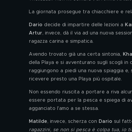
La giornata prosegue tra chiacchiere e rel
Dario 
decide di impartire delle lezioni a 
Ka
Artur
, invece, dà il via ad una nuova sessio
ragazza carina e simpatica.
Avendo trovato già una certa sintonia, 
Kh
della Playa e si avventurano sugli scogli in
raggiungono a piedi una nuova spiaggia e, s
ricevere presto una Playa più ospitale.
Non essendo riuscita a portare a riva alcun
essere portata per la pesca e spiega di av
agganciato l'amo a se stessa.
Matilde
, invece, scherza con 
Dario 
sul fatt
ragazzini, se non si pesca è colpa tua, io ti