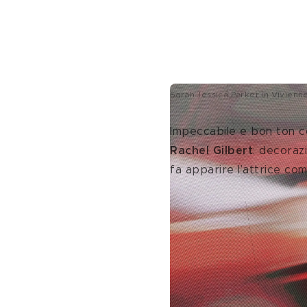
Sarah Jessica Parker in Vivien
Impeccabile e bon ton c
Rachel Gilbert
: decorazi
fa apparire l’attrice co