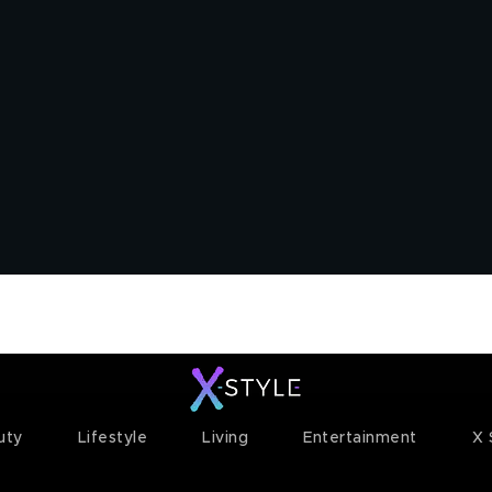
ty+
Channels
Corporate
uty
Lifestyle
Living
Entertainment
X 