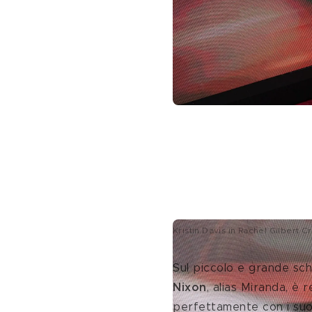
Kristin Davis in Rachel Gilbert C
Sul piccolo e grande sch
Nixon
, alias Miranda, è r
perfettamente con i suoi 