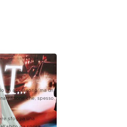
ork Credit: Getty Images
lo un accessorio, ma un 
 narrazione che, spesso, 
ère sfoggia una 
all’abito da sposa 