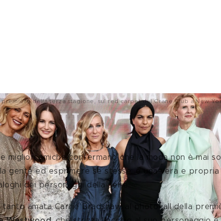
 alla première della terza stagione, sul red carpet del Crane Club a New Y
rrazione dai look pazzeschi
ue migliori amiche confermano che la moda non è mai so
lla gente ed esprimere se stesse: è una vera e propria
loghi dei personaggi della serie.
la tanto amata Carrie Bradshaw, al photocall della premi
ne Westwood
, che strizza l’occhio al suo personaggio e 