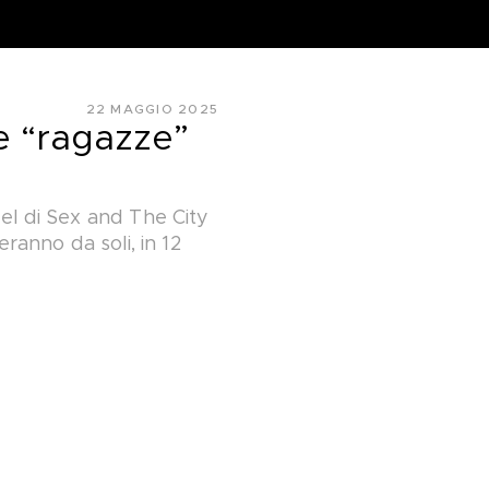
22 MAGGIO 2025
e “ragazze”
uel di Sex and The City
ranno da soli, in 12