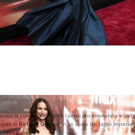
redit: Getty Images
ermo la conosciamo come l’avvocato minimalista e dall’a
egale in 
Richard Quinn
 con un abito dal taglio imperia
capelli rossi.