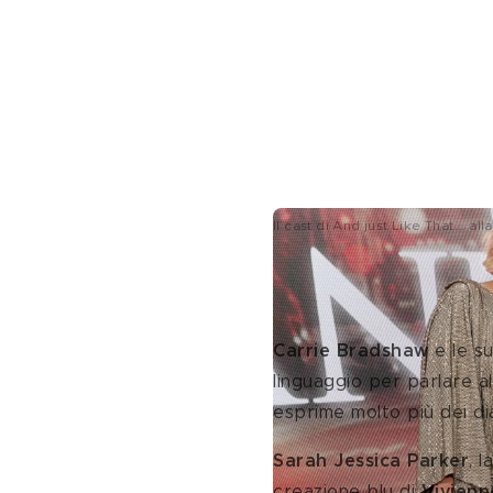
Il cast di And just Like That...
La moda? Una na
Carrie Bradshaw
 e le s
linguaggio per parlare a
esprime molto più dei dia
Sarah Jessica Parker
, 
creazione blu di 
Vivien