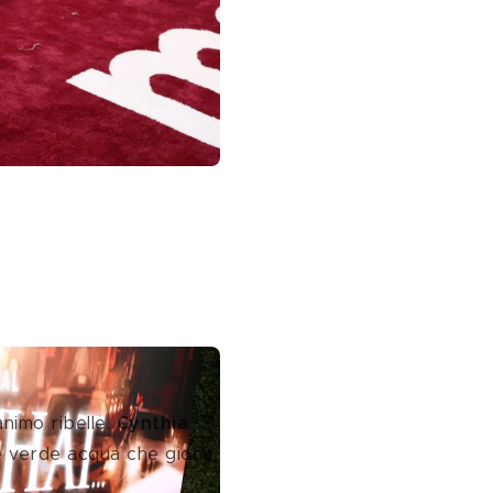
nimo ribelle. 
Cynthia 
le verde acqua che gioca 