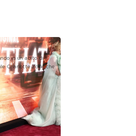
ando in un abito di 
tile Charlotte York, che 