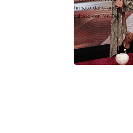
firmato dal brand inglese
saltato con Mr. Big.