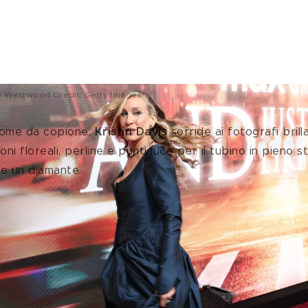
ne Westwood Credit: Getty Images
ome da copione, 
Kristin Davis
 sorride ai fotografi brill
oni floreali, perline e punti luce per il tubino in pieno s
me un diamante.