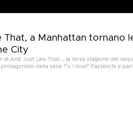
e That, a Manhattan tornano l
he City
e di And Just Like That…, la terza stagione del seq
protagoniste della serie Tv. I look? Pazzeschi e parle