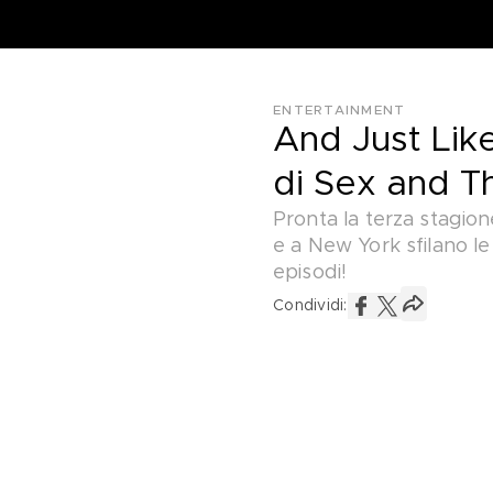
ENTERTAINMENT
And Just Lik
di Sex and T
Pronta la terza stagion
e a New York sfilano le 
episodi!
Condividi: