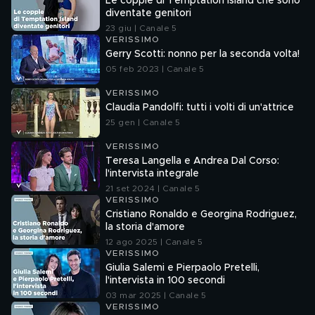
Le coppie di Temptation Island che sono
diventate genitori
23 giu | Canale 5
VERISSIMO
Gerry Scotti: nonno per la seconda volta!
05 feb 2023 | Canale 5
VERISSIMO
Claudia Pandolfi: tutti i volti di un'attrice
25 gen | Canale 5
VERISSIMO
Teresa Langella e Andrea Dal Corso:
l'intervista integrale
21 set 2024 | Canale 5
VERISSIMO
Cristiano Ronaldo e Georgina Rodriguez,
la storia d'amore
12 ago 2025 | Canale 5
VERISSIMO
Giulia Salemi e Pierpaolo Pretelli,
l'intervista in 100 secondi
03 mar 2025 | Canale 5
VERISSIMO