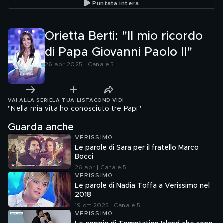
Puntata intera
Amici"
Orietta Berti: "Il mio ricordo
di Papa Giovanni Paolo II"
26 apr 2025 | Canale 5
VAI ALLA SERIE
LA TUA LISTA
CONDIVIDI
"Nella mia vita ho conosciuto tre Papi"
Guarda anche
VERISSIMO
Le parole di Sara per il fratello Marco
Bocci
26 apr | Canale 5
VERISSIMO
Le parole di Nadia Toffa a Verissimo nel
2018
19 ott 2025 | Canale 5
VERISSIMO