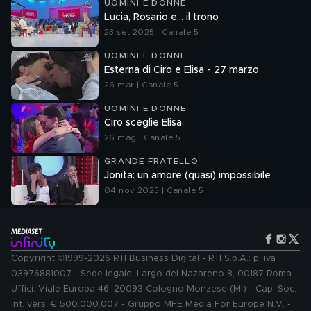
UOMINI E DONNE
Lucia, Rosario e... il trono
23 set 2025 | Canale 5
UOMINI E DONNE
Esterna di Ciro e Elisa - 27 marzo
26 mar | Canale 5
UOMINI E DONNE
Ciro sceglie Elisa
26 mag | Canale 5
GRANDE FRATELLO
Jonita: un amore (quasi) impossibile
04 nov 2025 | Canale 5
Copyright ©1999-2026 RTI Business Digital - RTI S.p.A.: p. iva
03976881007 - Sede legale: Largo del Nazareno 8, 00187 Roma.
Uffici: Viale Europa 46, 20093 Cologno Monzese (MI) - Cap. Soc.
int. vers. € 500.000.007 - Gruppo MFE Media For Europe N.V. -