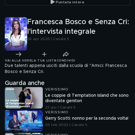
Puntata intera
Amici"
Francesca Bosco e Senza Cri:
l'intervista integrale
26 apr 2025 | Canale 5
VAI ALLA SERIE
LA TUA LISTA
CONDIVIDI
Due talenti appena usciti dalla scuola di "Amici: Francesca
Bosco e Senza Cri.
Guarda anche
VERISSIMO
Le coppie di Temptation Island che sono
diventate genitori
23 giu | Canale 5
VERISSIMO
Gerry Scotti: nonno per la seconda volta!
05 feb 2023 | Canale 5