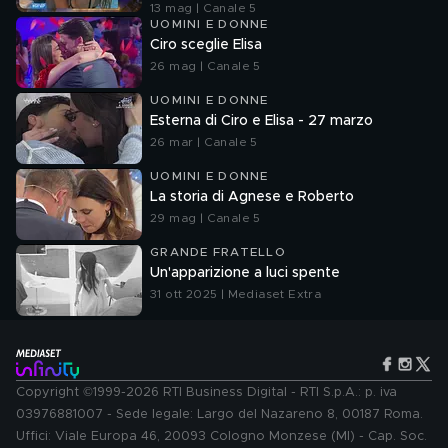
13 mag | Canale 5
UOMINI E DONNE
Ciro sceglie Elisa
26 mag | Canale 5
UOMINI E DONNE
Esterna di Ciro e Elisa - 27 marzo
26 mar | Canale 5
UOMINI E DONNE
La storia di Agnese e Roberto
29 mag | Canale 5
GRANDE FRATELLO
Un'apparizione a luci spente
31 ott 2025 | Mediaset Extra
Copyright ©1999-2026 RTI Business Digital - RTI S.p.A.: p. iva
03976881007 - Sede legale: Largo del Nazareno 8, 00187 Roma.
Uffici: Viale Europa 46, 20093 Cologno Monzese (MI) - Cap. Soc.