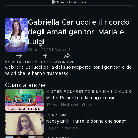
Puntata intera
Amici"
Gabriella Carlucci e il ricordo
degli amati genitori Maria e
Luigi
26 apr 2025 | Canale 5
VAI ALLA SERIE
LA TUA LISTA
CONDIVIDI
Gabriella Carlucci parla del suo rapporto con i genitori e dei
valori che le hanno trasmesso.
Guarda anche
MISTER POLARETTO E LA MAGIC MUSIC
Mister Polaretto e la magic music
27 lug | Mediaset Infinity
PUNTATA INTERA
VERISSIMO
Nancy Brilli: "Tutte le donne che sono"
18 gen | Canale 5