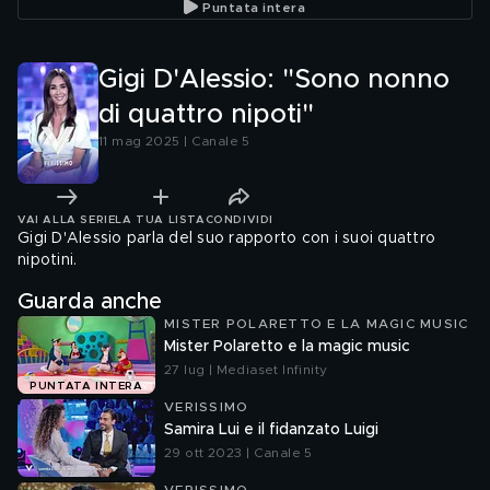
Puntata intera
Gigi D'Alessio: "Sono nonno
di quattro nipoti"
11 mag 2025 | Canale 5
VAI ALLA SERIE
LA TUA LISTA
CONDIVIDI
Gigi D'Alessio parla del suo rapporto con i suoi quattro
nipotini.
Guarda anche
MISTER POLARETTO E LA MAGIC MUSIC
Mister Polaretto e la magic music
27 lug | Mediaset Infinity
PUNTATA INTERA
VERISSIMO
Samira Lui e il fidanzato Luigi
29 ott 2023 | Canale 5