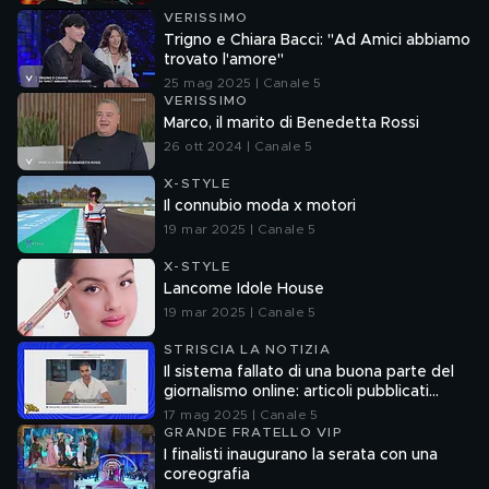
VERISSIMO
Trigno e Chiara Bacci: "Ad Amici abbiamo
trovato l'amore"
25 mag 2025 | Canale 5
VERISSIMO
Marco, il marito di Benedetta Rossi
26 ott 2024 | Canale 5
X-STYLE
Il connubio moda x motori
19 mar 2025 | Canale 5
X-STYLE
Lancome Idole House
19 mar 2025 | Canale 5
STRISCIA LA NOTIZIA
Il sistema fallato di una buona parte del
giornalismo online: articoli pubblicati
senza la verifica delle fonti
17 mag 2025 | Canale 5
GRANDE FRATELLO VIP
I finalisti inaugurano la serata con una
coreografia