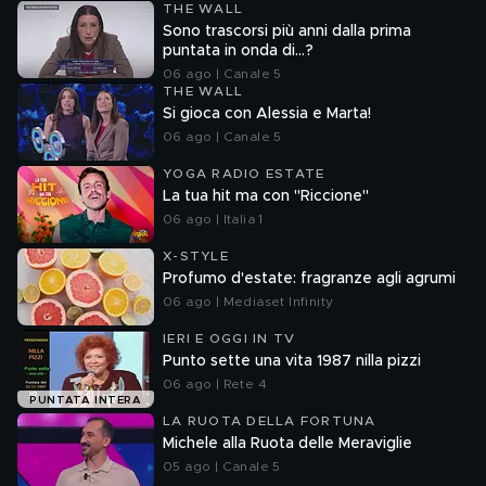
THE WALL
Sono trascorsi più anni dalla prima
puntata in onda di...?
06 ago | Canale 5
THE WALL
Si gioca con Alessia e Marta!
06 ago | Canale 5
YOGA RADIO ESTATE
La tua hit ma con "Riccione"
06 ago | Italia 1
X-STYLE
Profumo d'estate: fragranze agli agrumi
06 ago | Mediaset Infinity
IERI E OGGI IN TV
Punto sette una vita 1987 nilla pizzi
06 ago | Rete 4
PUNTATA INTERA
LA RUOTA DELLA FORTUNA
Michele alla Ruota delle Meraviglie
05 ago | Canale 5