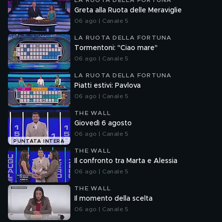
LA RUOTA DELLA FORTUNA
Greta alla Ruota delle Meraviglie
06 ago | Canale 5
LA RUOTA DELLA FORTUNA
Tormentoni: "Ciao mare"
06 ago | Canale 5
LA RUOTA DELLA FORTUNA
Piatti estivi: Pavlova
06 ago | Canale 5
THE WALL
Giovedì 6 agosto
06 ago | Canale 5
PUNTATA INTERA
THE WALL
Il confronto tra Marta e Alessia
06 ago | Canale 5
THE WALL
Il momento della scelta
06 ago | Canale 5