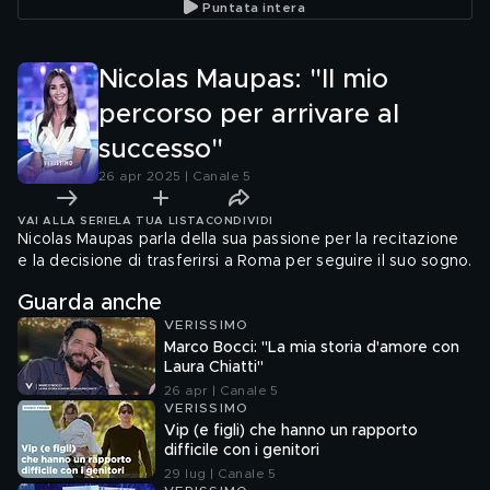
Puntata intera
Amici"
Nicolas Maupas: "Il mio
percorso per arrivare al
successo"
26 apr 2025 | Canale 5
VAI ALLA SERIE
LA TUA LISTA
CONDIVIDI
Nicolas Maupas parla della sua passione per la recitazione
e la decisione di trasferirsi a Roma per seguire il suo sogno.
Guarda anche
VERISSIMO
Marco Bocci: "La mia storia d'amore con
Laura Chiatti"
26 apr | Canale 5
VERISSIMO
Vip (e figli) che hanno un rapporto
difficile con i genitori
29 lug | Canale 5