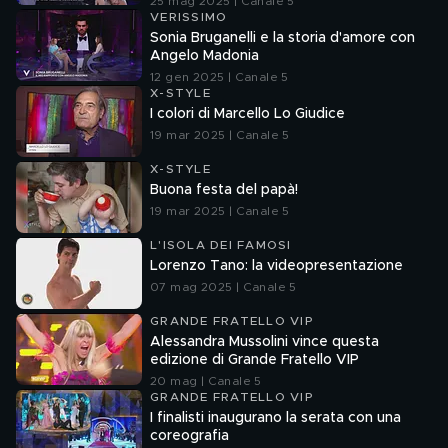
25 mag 2025 | Canale 5
VERISSIMO
Sonia Bruganelli e la storia d'amore con
Angelo Madonia
12 gen 2025 | Canale 5
X-STYLE
I colori di Marcello Lo Giudice
19 mar 2025 | Canale 5
X-STYLE
Buona festa del papà!
19 mar 2025 | Canale 5
L'ISOLA DEI FAMOSI
Lorenzo Tano: la videopresentazione
07 mag 2025 | Canale 5
GRANDE FRATELLO VIP
Alessandra Mussolini vince questa
edizione di Grande Fratello VIP
20 mag | Canale 5
GRANDE FRATELLO VIP
I finalisti inaugurano la serata con una
coreografia