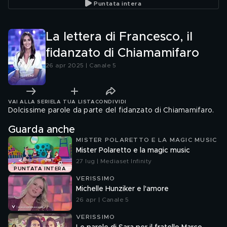
Puntata intera
Amici"
La lettera di Francesco, il
fidanzato di Chiamamifaro
26 apr 2025 | Canale 5
VAI ALLA SERIE
LA TUA LISTA
CONDIVIDI
Dolcissime parole da parte del fidanzato di Chiamamifaro.
Guarda anche
MISTER POLARETTO E LA MAGIC MUSIC
Mister Polaretto e la magic music
27 lug | Mediaset Infinity
PUNTATA INTERA
VERISSIMO
Michelle Hunziker e l'amore
26 apr | Canale 5
VERISSIMO