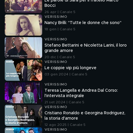
Le parole di Sara per il fratello Marco
Bocci
26 apr | Canale 5
VERISSIMO
Nancy Brilli: "Tutte le donne che sono"
18 gen | Canale 5
VERISSIMO
Stefano Bettarini e Nicoletta Larini, il loro
grande amore
20 dic | Canale 5
VERISSIMO
Le coppie vip più longeve
03 gen 2024 | Canale 5
VERISSIMO
Teresa Langella e Andrea Dal Corso:
l'intervista integrale
21 set 2024 | Canale 5
VERISSIMO
Cristiano Ronaldo e Georgina Rodriguez,
la storia d'amore
12 ago 2025 | Canale 5
VERISSIMO