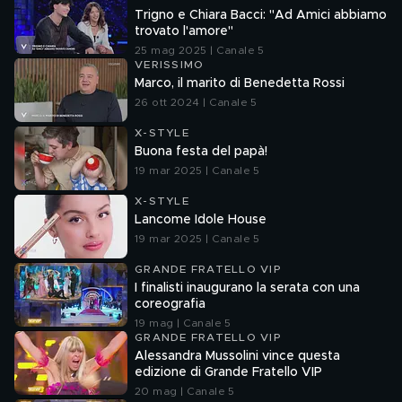
Trigno e Chiara Bacci: "Ad Amici abbiamo
trovato l'amore"
25 mag 2025 | Canale 5
VERISSIMO
Marco, il marito di Benedetta Rossi
26 ott 2024 | Canale 5
X-STYLE
Buona festa del papà!
19 mar 2025 | Canale 5
X-STYLE
Lancome Idole House
19 mar 2025 | Canale 5
GRANDE FRATELLO VIP
I finalisti inaugurano la serata con una
coreografia
19 mag | Canale 5
GRANDE FRATELLO VIP
Alessandra Mussolini vince questa
edizione di Grande Fratello VIP
20 mag | Canale 5