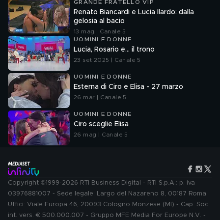
GRANDE FRATELLO VIP
Renato Biancardi e Lucia Ilardo: dalla
gelosia al bacio
13 mag | Canale 5
UOMINI E DONNE
Lucia, Rosario e... il trono
23 set 2025 | Canale 5
UOMINI E DONNE
Esterna di Ciro e Elisa - 27 marzo
26 mar | Canale 5
UOMINI E DONNE
Ciro sceglie Elisa
26 mag | Canale 5
Copyright ©1999-2026 RTI Business Digital - RTI S.p.A.: p. iva
03976881007 - Sede legale: Largo del Nazareno 8, 00187 Roma.
Uffici: Viale Europa 46, 20093 Cologno Monzese (MI) - Cap. Soc.
int. vers. € 500.000.007 - Gruppo MFE Media For Europe N.V. -