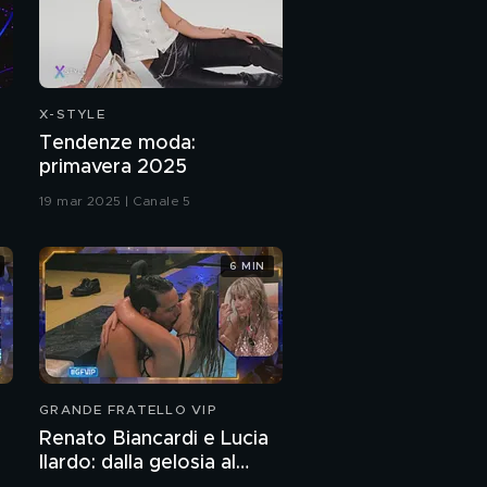
Chiamamifaro in
"Leone"
Chiamamifaro:
l'intervista integrale
X-STYLE
Tendenze moda:
primavera 2025
Nicolas Maupas: "La
mia carriera di attore"
19 mar 2025 | Canale 5
Nicolas Maupas, dagli
6 MIN
esordi al successo
Nicolas Maupas: "Il mio
percorso per arrivare al
successo"
Nicolas Maupas e la
GRANDE FRATELLO VIP
popolarità
Renato Biancardi e Lucia
Ilardo: dalla gelosia al
Nicolas Maupas e il film