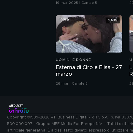
G
19 mar 2025 | Canale 5
2
3 MIN
UOMINI E DONNE
U
Esterna di Ciro e Elisa - 27
L
marzo
R
26 mar | Canale 5
2
Copyright ©1999-2026 RTI Business Digital - RTI S.p.A.: p. iva 039
500.000.007 - Gruppo MFE Media For Europe N.V. - Tutti i diritti ris
artificiale generativa. È altresì fatto divieto espresso di utilizzare