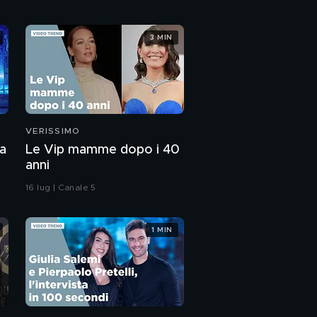
Le fragilità di Senza Cri
3 MIN
PROSSIMO VIDEO
Senza Cri: "Il mio
percorso nella scuola
di Amici"
VERISSIMO
La famiglia di Senza Cri
la
Le Vip mamme dopo i 40
anni
Senza Cri e l'amore
16 lug | Canale 5
1 MIN
Senza Cri in "MADRID"
Francesca Bosco e
Senza Cri: l'intervista
integrale