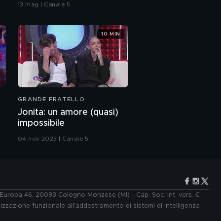
bacio
13 mag | Canale 5
"L'amore in teoria"
10 MIN
Nicolas Maupas nel film
"L'amore in teoria"
Nicolas Maupas e
l'amore
GRANDE FRATELLO
Nicolas Maupas e il suo
Jonita: un amore (quasi)
sogno
impossibile
04 nov 2025 | Canale 5
Nicolas Maupas:
l'intervista integrale
Rosa Diletta Rossi: "Il
mio sogno di diventare
attrice"
e Europa 46, 20093 Cologno Monzese (MI) - Cap. Soc. int. vers. €
lizzazione funzionale all'addestramento di sistemi di intelligenza
Rosa Diletta Rossi: