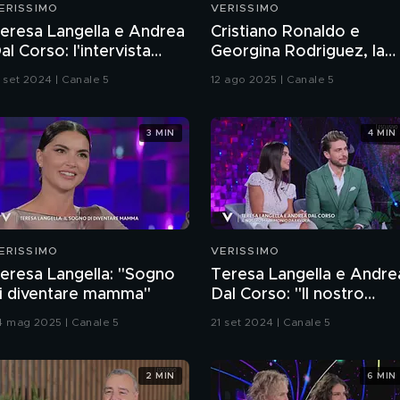
ERISSIMO
VERISSIMO
eresa Langella e Andrea
Cristiano Ronaldo e
al Corso: l'intervista
Georgina Rodriguez, la
ntegrale
storia d'amore
1 set 2024 | Canale 5
12 ago 2025 | Canale 5
3 MIN
4 MIN
ERISSIMO
VERISSIMO
eresa Langella: "Sogno
Teresa Langella e Andre
i diventare mamma"
Dal Corso: "Il nostro
matrimonio da favola"
4 mag 2025 | Canale 5
21 set 2024 | Canale 5
2 MIN
6 MIN