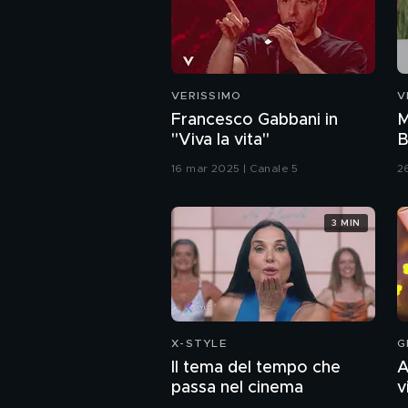
VERISSIMO
V
Francesco Gabbani in
M
"Viva la vita"
B
16 mar 2025 | Canale 5
2
3 MIN
X-STYLE
G
Il tema del tempo che
A
passa nel cinema
v