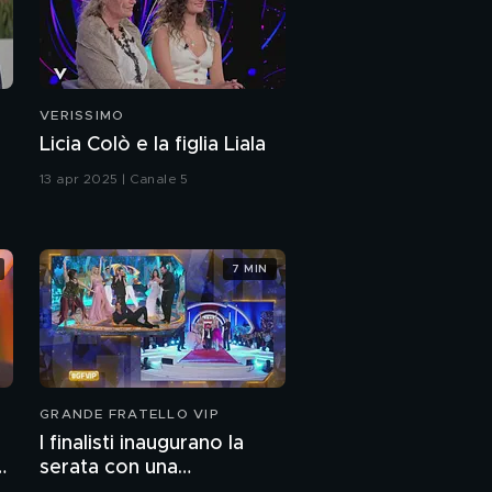
Chiamamifaro in
"Leone"
Chiamamifaro:
l'intervista integrale
VERISSIMO
Licia Colò e la figlia Liala
Nicolas Maupas: "La
13 apr 2025 | Canale 5
mia carriera di attore"
Nicolas Maupas, dagli
esordi al successo
7 MIN
Nicolas Maupas: "Il mio
percorso per arrivare al
successo"
Nicolas Maupas e la
GRANDE FRATELLO VIP
popolarità
I finalisti inaugurano la
serata con una
Nicolas Maupas e il film