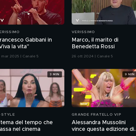
ERISSIMO
VERISSIMO
rancesco Gabbani in
Marco, il marito di
Viva la vita"
Benedetta Rossi
6 mar 2025 | Canale 5
26 ott 2024 | Canale 5
3 MIN
9 MIN
-STYLE
GRANDE FRATELLO VIP
l tema del tempo che
Alessandra Mussolini
assa nel cinema
vince questa edizione di