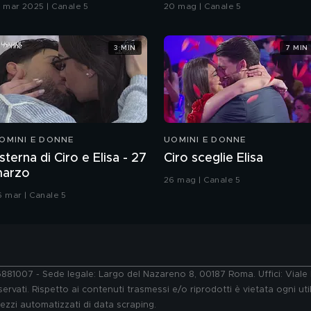
Grande Fratello VIP
9 mar 2025 | Canale 5
20 mag | Canale 5
3 MIN
7 MIN
OMINI E DONNE
UOMINI E DONNE
sterna di Ciro e Elisa - 27
Ciro sceglie Elisa
arzo
26 mag | Canale 5
6 mar | Canale 5
76881007 - Sede legale: Largo del Nazareno 8, 00187 Roma. Uffici: Vial
ervati. Rispetto ai contenuti trasmessi e/o riprodotti è vietata ogni uti
 mezzi automatizzati di data scraping.