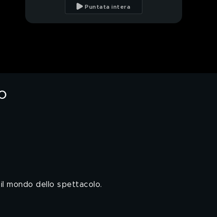
rapporto speciale con
Puntata intera
Deborah Lettieri"
La famiglia di
Francesca Bosco
L'amore tra Francesca
Bosco e Jacopo Sol
eo
Francesca Bosco e
l'amore per Jacopo Sol
Francesca Bosco in
"Conforto"
Il percorso di Senza Cri
ad "Amici"
 il mondo dello spettacolo.
Senza Cri: "Tra musica
e libertà"