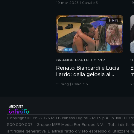
19 mar 2025 | Canale 5
1
6 MIN
GRANDE FRATELLO VIP
U
Renato Biancardi e Lucia
E
Ilardo: dalla gelosia al
m
bacio
13 mag | Canale 5
2
Copyright ©1999-2026 RTI Business Digital - RTI S.p.A.: p. iva 039
500.000.007 - Gruppo MFE Media For Europe N.V. - Tutti i diritti ris
artificiale generativa. È altresì fatto divieto espresso di utilizzare