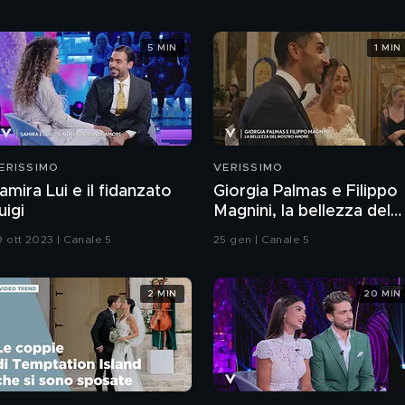
5 MIN
1 MIN
ERISSIMO
VERISSIMO
amira Lui e il fidanzato
Giorgia Palmas e Filippo
uigi
Magnini, la bellezza del
loro amore
9 ott 2023 | Canale 5
25 gen | Canale 5
2 MIN
20 MIN