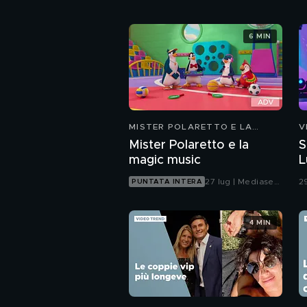
6 MIN
MISTER POLARETTO E LA
V
MAGIC MUSIC
Mister Polaretto e la
S
magic music
L
27 lug | Mediaset
2
PUNTATA INTERA
Infinity
4 MIN