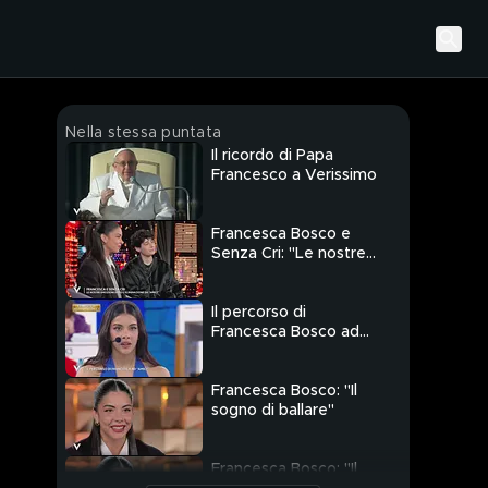
Nella stessa puntata
Il ricordo di Papa
Francesco a Verissimo
Francesca Bosco e
Senza Cri: "Le nostre
emozioni dopo
l'eliminazione da
Amici"
Il percorso di
Francesca Bosco ad
"Amici"
Francesca Bosco: "Il
sogno di ballare"
Francesca Bosco: "Il