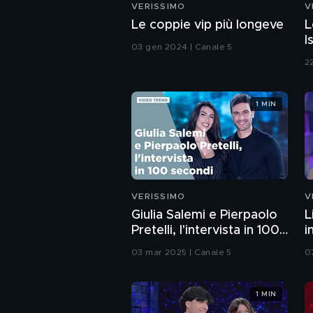
VERISSIMO
V
Le coppie vip più longeve
L
I
03 gen 2024 | Canale 5
22
1 MIN
VERISSIMO
V
Giulia Salemi e Pierpaolo
L
Pretelli, l'intervista in 100
i
secondi
03 mar 2025 | Canale 5
0
1 MIN