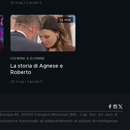
coreografia
"L'amore in teoria"
19 mag | Canale 5
Nicolas Maupas nel film
16 MIN
"L'amore in teoria"
Nicolas Maupas e
l'amore
UOMINI E DONNE
Nicolas Maupas e il suo
sogno
La storia di Agnese e
Roberto
Nicolas Maupas:
29 mag | Canale 5
l'intervista integrale
Rosa Diletta Rossi: "Il
mio sogno di diventare
attrice"
e Europa 46, 20093 Cologno Monzese (MI) - Cap. Soc. int. vers. €
lizzazione funzionale all'addestramento di sistemi di intelligenza
Rosa Diletta Rossi:
passione e talento