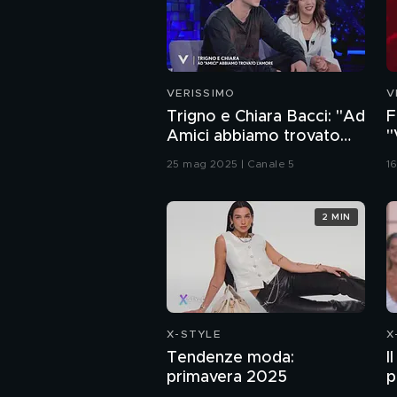
VERISSIMO
V
Trigno e Chiara Bacci: "Ad
F
Amici abbiamo trovato
"
l'amore"
25 mag 2025 | Canale 5
1
2 MIN
X-STYLE
X
Tendenze moda:
I
primavera 2025
p