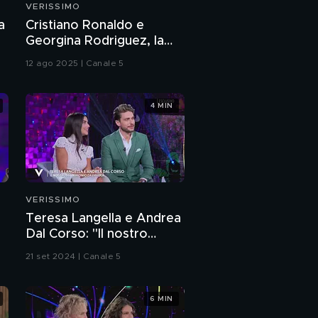
VERISSIMO
Chiamamifaro dopo
a
Cristiano Ronaldo e
l'esperienza ad "Amici"
Georgina Rodriguez, la
storia d'amore
12 ago 2025 | Canale 5
Il percorso di
Chiamamifaro ad
"Amici"
4 MIN
Chiamamifaro: "La
passione per la
musica"
Chiamamifaro da
"Amici"
VERISSIMO
Teresa Langella e Andrea
Chiamamifaro: "Sono
Dal Corso: "Il nostro
fidanzata da 5 anni"
matrimonio da favola"
21 set 2024 | Canale 5
La lettera di
Francesco, il fidanzato
di Chiamamifaro
6 MIN