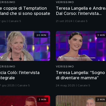
ERISSIMO
VERISSIMO
e coppie di Temptation
Teresa Langella e Andre
sland che si sono sposate
Dal Corso: l'intervista
integrale
 giu | Canale 5
21 set 2024 | Canale 5
20 MIN
3 MIN
ERISSIMO
VERISSIMO
icia Colò: l'intervista
Teresa Langella: "Sogno
ntegrale
di diventare mamma"
7 giu 2025 | Canale 5
24 mag 2025 | Canale 5
3 MIN
2 MIN