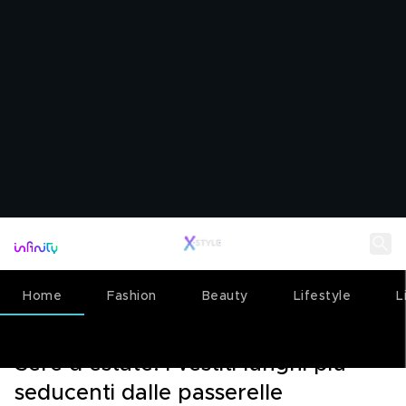
Home
Fashion
Beauty
Lifestyle
L
FASHION
25 GIUGNO 2025
Sere d’estate: i vestiti lunghi più
seducenti dalle passerelle