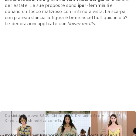
dell’estate. Le sue proposte sono
 iper-femminili 
e 
donano un tocco malizioso con l’intimo a vista. La scarpa 
con plateau slancia la figura è bene accetta. Il quid in più? 
Le decorazioni applicate con 
flower motifs.
Da sinistra Loewe SS25; Chloé SS25; Ermanno Scervino SS25
Credit: Launchmetrics.com/Spotlight
Colori tenui 
per 
Emporio Armani
, che porta in scena 