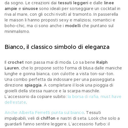
da sogno. Le creazioni dai 
tessuti leggeri
 e dalle 
linee 
ampie
 e
 sinuose
 sono ideali per sorseggiare un cocktail in 
riva al mare, con gli occhi rivolti al tramonto. In passerella 
le maison li hanno proposti sexy e maliziosi, romantici e 
boho-chic, ma ci sono anche i 
modelli 
che puntano sul 
minimalismo. 
Bianco, il classico simbolo di eleganza 
Il 
crochet 
non passa mai di moda. Lo sa bene 
Ralph 
Lauren
, che lo propone sotto forma di blusa dalle maniche 
lunghe e gonna bianca, con culotte a vista ton-sur-ton. 
Una combo perfetta da indossare per una passeggiata 
direzione 
spiaggia
. A completare il look una pioggia di 
gioielli della stessa nuance e la scarpa maschile. 
L’accessorio da copiare subito:
 la borsa di rafia, must have 
dell’estate
. 
Anche Alberta Ferretti punta sul bianco
. Tessuti 
impalpabili, veli di 
chiffon
 e nastri di seta. Look che solo a 
guardarli fanno sentire leggere. L’accessorio furbo: il 