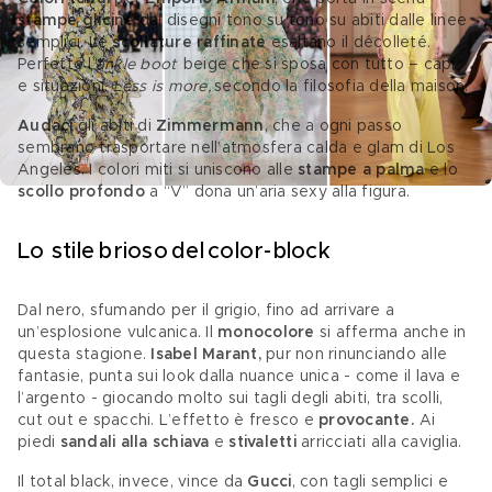
stampe glicine 
dai disegni tono su tono su abiti dalle linee 
semplici. Le 
scollature raffinate
 esaltano il décolleté. 
Perfetto l’
ankle boot  
beige che si sposa con tutto – capi 
e situazioni. 
Less is more, 
secondo la filosofia della maison. 
Audaci 
gli abiti di 
Zimmermann
, che a ogni passo 
sembrano trasportare nell’atmosfera calda e glam di Los 
Angeles. I colori miti si uniscono alle 
stampe a palma
 e lo 
scollo profondo
 a “V” dona un’aria sexy alla figura. 
Lo stile brioso del color-block 
Dal nero, sfumando per il grigio, fino ad arrivare a 
un’esplosione vulcanica. Il 
monocolore
 si afferma anche in 
questa stagione. 
Isabel Marant,
 pur non rinunciando alle 
fantasie, punta sui look dalla nuance unica - come il lava e 
l’argento - giocando molto sui tagli degli abiti, tra scolli, 
cut out e spacchi. L’effetto è fresco e 
provocante.
 Ai 
piedi 
sandali alla schiava
 e 
stivaletti 
arricciati alla caviglia. 
Il total black, invece, vince da 
Gucci
, con tagli semplici e 