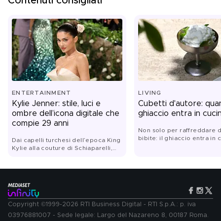
Contenuti consigliati
ENTERTAINMENT
LIVING
Kylie Jenner: stile, luci e
Cubetti d'autore: quan
ombre dell’icona digitale che
ghiaccio entra in cuci
compie 29 anni
Non solo per raffreddare d
bibite: il ghiaccio entra in 
Dai capelli turchesi dell’epoca King
diventa tecnica, consisten
Kylie alla couture di Schiaparelli,
sapore. Dalle granite alle s
dai Lip Kit diventati un fenomeno
dalle insalate ai dessert, gl
globale al nuovo corso del
trasformano nell'alleato pi
suo brand Khy: Kylie
sorprendente dell'estate
Jenner festeggia il suo
compleanno. Ritratto di una star
che ha trasformato la propria
immagine in un linguaggio,
Copyright ©1999-2026 RTI Business Digital - RTI S.p.A.: p. iva
un’impresa e un territorio di
03976881007 - Sede legale: Largo del Nazareno 8, 00187 Roma.
contraddizioni