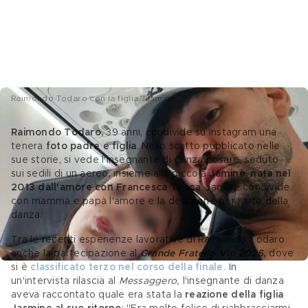
Raimondo Todaro con la figlia Jasmine
Raimondo Todaro,
 39 anni, condivide su Instagram una 
tenera 
foto padre e figlia
. Nello scatto pubblicato nelle 
sue storie, si vede l'insegnante di danza posare, seduto 
sui sedili di un aereo, insieme alla piccola 
Jamine, nata nel 
2013 dall'amore con Francesca Tocca
. Jamine condivide 
con mamma e papà l'amore e la dedizione per l'arte della 
danza. 
Tra le recenti esperienze lavorative di Raimondo Todaro 
anche la partecipazione al
 Grande Fratello Vip 2026, 
dove 
si è 
classificato terzo nel corso della finale.
In 
un'intervista rilascia al 
Messaggero, 
l'insegnante di danza 
aveva raccontato quale era stata la 
reazione della figlia 