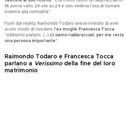
Jasmine al suo ritorno
: "Era molto felice di riabbracciarmi. 
Mi aveva visto 24 ore su 24 e non vedeva l’ora di tornare 
insieme alla normalità".
Fuori dal reality, Raimondo Todaro aveva rivelato di aver 
avuto modo di rivedere 
l'ex moglie Francesca Tocca
: 
"Abbiamo parlato. (...) 
Ci siamo riabbracciati, per me resta 
una persona importante
".
Raimondo Todaro e Francesca Tocca 
parlano a 
Verissimo
 della fine del loro 
matrimonio