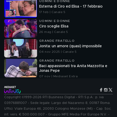
UOMINI E DONNE
Esterna di Ciro ed Elisa - 17 febbraio
17 feb | Canale 5
UOMINI E DONNE
Ciro sceglie Elisa
26 mag | Canale 5
GRANDE FRATELLO
Jonita: un amore (quasi) impossibile
04 nov 2025 | Canale 5
GRANDE FRATELLO
Baci appassionati tra Anita Mazzotta e
Jonas Pepe
07 nov | Mediaset Extra
Copyright ©1999-2026 RTI Business Digital - RTI S.p.A.: p. iva
03976881007 - Sede legale: Largo del Nazareno 8, 00187 Roma.
Uffici: Viale Europa 46, 20093 Cologno Monzese (MI) - Cap. Soc.
int. vers. € 500.000.007 - Gruppo MFE Media For Europe N.V. -