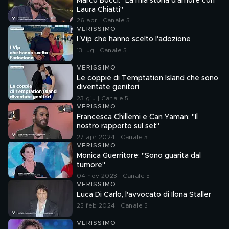
Marco Bocci: "La mia storia d'amore con
Laura Chiatti"
26 apr | Canale 5
VERISSIMO
I Vip che hanno scelto l'adozione
13 lug | Canale 5
VERISSIMO
Le coppie di Temptation Island che sono
diventate genitori
23 giu | Canale 5
VERISSIMO
Francesca Chillemi e Can Yaman: "Il
nostro rapporto sul set"
27 apr 2024 | Canale 5
VERISSIMO
Monica Guerritore: "Sono guarita dal
tumore"
04 nov 2023 | Canale 5
VERISSIMO
Luca Di Carlo, l'avvocato di Ilona Staller
25 feb 2024 | Canale 5
VERISSIMO