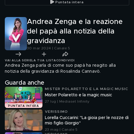
Puntata intera
Andrea Zenga e la reazione
del papà alla notizia della
gravidanza
30 mar 2024 | Canale 5
VAI ALLA SERIE
LA TUA LISTA
CONDIVIDI
Andrea Zenga parla di come suo papà ha reagito alla
notizia della gravidanza di Rosalinda Cannavò.
Guarda anche
MISTER POLARETTO E LA MAGIC MUSIC
Mister Polaretto e la magic music
27 lug | Mediaset Infinity
PUNTATA INTERA
VERISSIMO
Lorella Cuccarini: "La gioia per le nozze di
mio figlio Giorgio"
23 mag | Canale 5