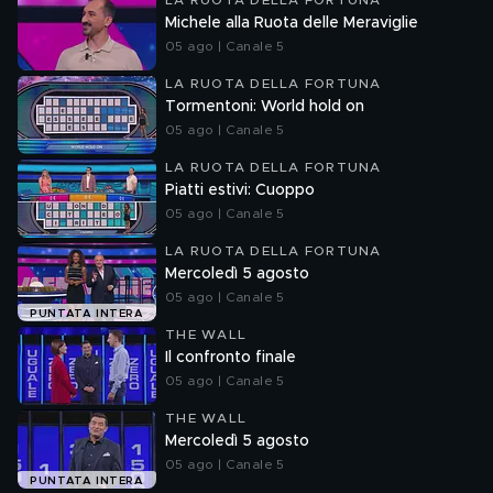
LA RUOTA DELLA FORTUNA
Michele alla Ruota delle Meraviglie
05 ago | Canale 5
LA RUOTA DELLA FORTUNA
Tormentoni: World hold on
05 ago | Canale 5
LA RUOTA DELLA FORTUNA
Piatti estivi: Cuoppo
05 ago | Canale 5
LA RUOTA DELLA FORTUNA
Mercoledì 5 agosto
05 ago | Canale 5
PUNTATA INTERA
THE WALL
Il confronto finale
05 ago | Canale 5
THE WALL
Mercoledì 5 agosto
05 ago | Canale 5
PUNTATA INTERA