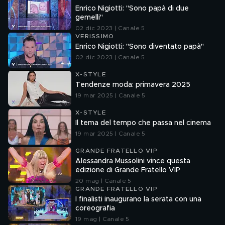
Enrico Nigiotti: "Sono papà di due
gemelli"
02 dic 2023 | Canale 5
VERISSIMO
Enrico Nigiotti: "Sono diventato papà"
02 dic 2023 | Canale 5
X-STYLE
Tendenze moda: primavera 2025
19 mar 2025 | Canale 5
X-STYLE
Il tema del tempo che passa nel cinema
19 mar 2025 | Canale 5
GRANDE FRATELLO VIP
Alessandra Mussolini vince questa
edizione di Grande Fratello VIP
20 mag | Canale 5
GRANDE FRATELLO VIP
I finalisti inaugurano la serata con una
coreografia
19 mag | Canale 5