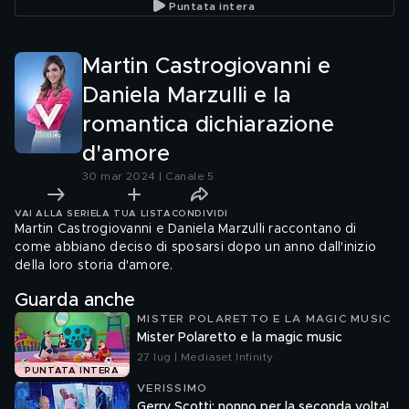
Puntata intera
Martin Castrogiovanni e
Daniela Marzulli e la
romantica dichiarazione
d'amore
30 mar 2024 | Canale 5
VAI ALLA SERIE
LA TUA LISTA
CONDIVIDI
Martin Castrogiovanni e Daniela Marzulli raccontano di
come abbiano deciso di sposarsi dopo un anno dall'inizio
della loro storia d'amore.
Guarda anche
MISTER POLARETTO E LA MAGIC MUSIC
Mister Polaretto e la magic music
27 lug | Mediaset Infinity
PUNTATA INTERA
VERISSIMO
Gerry Scotti: nonno per la seconda volta!