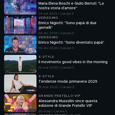
Maria Elena Boschi e Giulio Berruti: "La
nostra storia d'amore"
24 set 2023 | Canale 5
VERISSIMO
Enrico Nigiotti: "Sono papà di due
gemelli"
02 dic 2023 | Canale 5
VERISSIMO
Enrico Nigiotti: "Sono diventato papà"
02 dic 2023 | Canale 5
X-STYLE
Il movimento good vibes in the morning
19 mar 2025 | Canale 5
X-STYLE
Tendenze moda: primavera 2025
19 mar 2025 | Canale 5
GRANDE FRATELLO VIP
Alessandra Mussolini vince questa
edizione di Grande Fratello VIP
20 mag | Canale 5