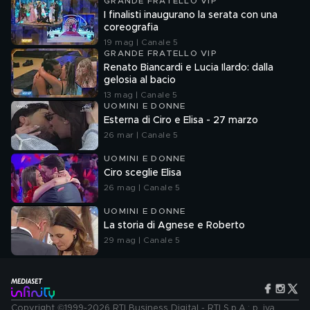
GRANDE FRATELLO VIP
I finalisti inaugurano la serata con una
coreografia
19 mag | Canale 5
GRANDE FRATELLO VIP
Renato Biancardi e Lucia Ilardo: dalla
gelosia al bacio
13 mag | Canale 5
UOMINI E DONNE
Esterna di Ciro e Elisa - 27 marzo
26 mar | Canale 5
UOMINI E DONNE
Ciro sceglie Elisa
26 mag | Canale 5
UOMINI E DONNE
La storia di Agnese e Roberto
29 mag | Canale 5
Copyright ©1999-2026 RTI Business Digital - RTI S.p.A.: p. iva