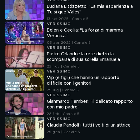
VERISSIMO
Luciana Littizzetto: "La mia esperienza a
Tu sì que Vales"
13 set 2025 | Canale 5
VERISSIMO
Belen e Cecilia: "La forza di mamma
Veronica"
03 apr 2022 | Canale 5
VERISSIMO
Pietro Orlandi e la rete dietro la
scomparsa di sua sorella Emanuela
23 nov | Canale 5
VERISSIMO
Vip (e figli) che hanno un rapporto
difficile con i genitori
29 lug | Canale 5
VERISSIMO
Gianmarco Tamberi: "Il delicato rapporto
con mio padre"
28 feb | Canale 5
VERISSIMO
Claudia Pandolfi: tutti i volti di un'attrice
25 gen | Canale 5