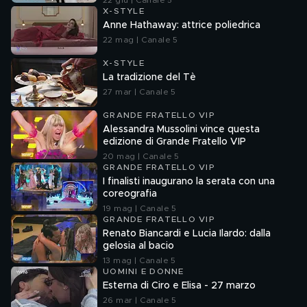
22 giu | Canale 5
X-STYLE
Anne Hathaway: attrice poliedrica
22 mag | Canale 5
X-STYLE
La tradizione del Tè
27 mar | Canale 5
GRANDE FRATELLO VIP
Alessandra Mussolini vince questa
edizione di Grande Fratello VIP
20 mag | Canale 5
GRANDE FRATELLO VIP
I finalisti inaugurano la serata con una
coreografia
19 mag | Canale 5
GRANDE FRATELLO VIP
Renato Biancardi e Lucia Ilardo: dalla
gelosia al bacio
13 mag | Canale 5
UOMINI E DONNE
Esterna di Ciro e Elisa - 27 marzo
26 mar | Canale 5