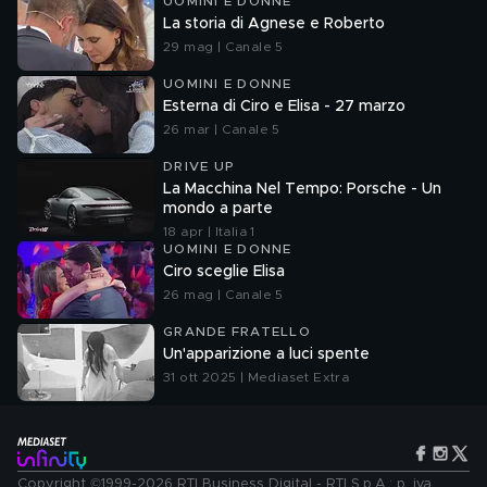
UOMINI E DONNE
La storia di Agnese e Roberto
29 mag | Canale 5
UOMINI E DONNE
Esterna di Ciro e Elisa - 27 marzo
26 mar | Canale 5
DRIVE UP
La Macchina Nel Tempo: Porsche - Un
mondo a parte
18 apr | Italia 1
UOMINI E DONNE
Ciro sceglie Elisa
26 mag | Canale 5
GRANDE FRATELLO
Un'apparizione a luci spente
31 ott 2025 | Mediaset Extra
Copyright ©1999-2026 RTI Business Digital - RTI S.p.A.: p. iva