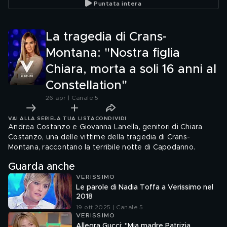
Puntata intera
La tragedia di Crans-
Montana: "Nostra figlia
Chiara, morta a soli 16 anni al
Constellation"
26 apr | Canale 5
VAI ALLA SERIE
LA TUA LISTA
CONDIVIDI
Andrea Costanzo e Giovanna Lanella, genitori di Chiara
Costanzo, una delle vittime della tragedia di Crans-
Montana, raccontano la terribile notte di Capodanno.
Guarda anche
VERISSIMO
Le parole di Nadia Toffa a Verissimo nel
2018
19 ott 2025 | Canale 5
VERISSIMO
Allegra Gucci: "Mia madre Patrizia