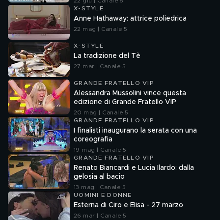
22 giu | Canale 5
X-STYLE
Anne Hathaway: attrice poliedrica
22 mag | Canale 5
X-STYLE
La tradizione del Tè
27 mar | Canale 5
GRANDE FRATELLO VIP
Alessandra Mussolini vince questa
edizione di Grande Fratello VIP
20 mag | Canale 5
GRANDE FRATELLO VIP
I finalisti inaugurano la serata con una
coreografia
19 mag | Canale 5
GRANDE FRATELLO VIP
Renato Biancardi e Lucia Ilardo: dalla
gelosia al bacio
13 mag | Canale 5
UOMINI E DONNE
Esterna di Ciro e Elisa - 27 marzo
26 mar | Canale 5