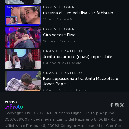
UOMINI E DONNE
Esterna di Ciro ed Elisa - 17 febbraio
17 feb | Canale 5
UOMINI E DONNE
Ciro sceglie Elisa
26 mag | Canale 5
GRANDE FRATELLO
Jonita: un amore (quasi) impossibile
04 nov 2025 | Canale 5
GRANDE FRATELLO
Baci appassionati tra Anita Mazzotta e
Jonas Pepe
07 nov | Mediaset Extra
Copyright ©1999-2026 RTI Business Digital - RTI S.p.A.: p. iva
03976881007 - Sede legale: Largo del Nazareno 8, 00187 Roma.
Uffici: Viale Europa 46, 20093 Cologno Monzese (MI) - Cap. Soc.