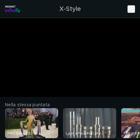
X-Style
Nella stessa puntata
Met Gala 2026
Lancome skincare
I segreti