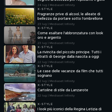
24 lug | Mediaset Infinity
X-STYLE
Fragranze prive di alcool, le alleate di
bellezza da portare sotto l'ombrellone
23 lug | Mediaset Infinity
X-STYLE
Come esaltare l'abbronzatura con look
oro e argento
23 lug | Mediaset Infinity
X-STYLE
La rivincita del piccolo principe. Tutti i
ritratti di George dalla nascita a oggi
22 lug | Mediaset Infinity
X-STYLE
Le case delle vacanze da film che tutti
sognano
22 lug | Mediaset Infinity
X-STYLE
Cartoline di stile da Lanzarote
22 lug | Mediaset Infinity
X-STYLE
I look più iconici della Regina Letizia di