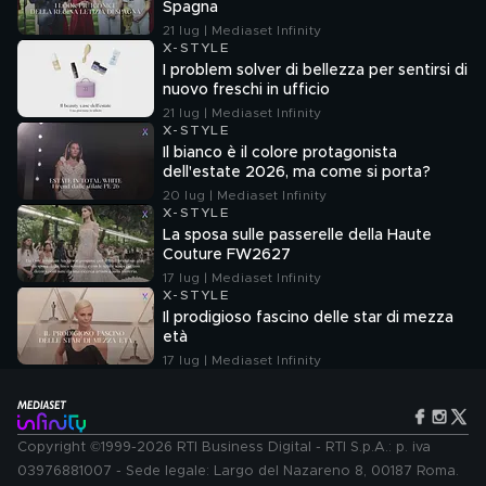
Spagna
21 lug | Mediaset Infinity
X-STYLE
I problem solver di bellezza per sentirsi di
nuovo freschi in ufficio
21 lug | Mediaset Infinity
X-STYLE
Il bianco è il colore protagonista
dell'estate 2026, ma come si porta?
20 lug | Mediaset Infinity
X-STYLE
La sposa sulle passerelle della Haute
Couture FW2627
17 lug | Mediaset Infinity
X-STYLE
Il prodigioso fascino delle star di mezza
età
17 lug | Mediaset Infinity
Copyright ©1999-2026 RTI Business Digital - RTI S.p.A.: p. iva
03976881007 - Sede legale: Largo del Nazareno 8, 00187 Roma.