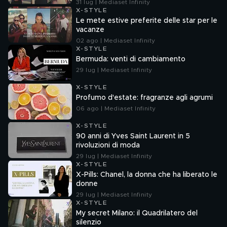
31 lug | Mediaset Infinity
X-STYLE
Le mete estive preferite delle star per le
vacanze
02 ago | Mediaset Infinity
X-STYLE
Bermuda: venti di cambiamento
29 lug | Mediaset Infinity
X-STYLE
Profumo d'estate: fragranze agli agrumi
06 ago | Mediaset Infinity
X-STYLE
90 anni di Yves Saint Laurent in 5
rivoluzioni di moda
29 lug | Mediaset Infinity
X-STYLE
X-Pills: Chanel, la donna che ha liberato le
donne
29 lug | Mediaset Infinity
X-STYLE
My secret Milano: il Quadrilatero del
silenzio