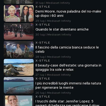
31 lug | Mediaset Infinity
X-STYLE
Demi Moore, nuova paladina del no-make
up dopo i 60 anni
29 lug | Mediaset Infinity
X-STYLE
Quando le star diventano amiche
30 lug | Mediaset Infinity
X-STYLE
Il fascino della camicia bianca seduce le
celeb
28 lug | Mediaset Infinity
X-STYLE
Il beauty-case dell'estate: una giornata in
spiaggia tra sole e relax
27 lug | Mediaset Infinity
X-STYLE
I più incredibili luoghi immersi nella natura
per rigenerare la mente
26 lug | Mediaset Infinity
X-STYLE
I trucchi delle star: Jennifer Lopez. 5
segreti di bellezza per replicarne il glow